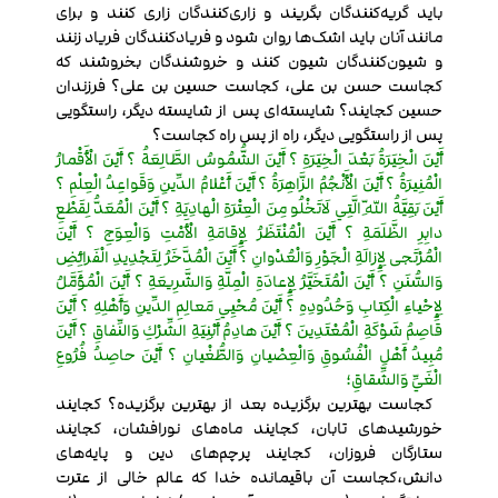
باید گریه‌کنندگان بگریند و زاری‌کنندگان زاری کنند و برای
مانند آنان باید اشک‌ها روان شود و فریادکنندگان فریاد زنند
و شیون‌کنندگان شیون کنند و خروشندگان بخروشند که
کجاست حسن بن علی، کجاست حسین بن علی؟ فرزندان
حسین کجایند؟ شایسته‌ای پس از شایسته دیگر، راستگویی
پس از راستگویی دیگر، راه از پس راه کجاست؟
أَيْنَ الْخِيَرَةُ بَعْدَ الْخِيَرَةِ ؟ أَيْنَ الشُّمُوسُ الطَّالِعَةُ ؟ أَيْنَ الْأَقْمارُ
الْمُنِيرَةُ ؟ أَيْنَ الْأَنْجُمُ الزَّاهِرَةُ ؟ أَيْنَ أَعْلامُ الدِّينِ وَقَواعِدُ الْعِلْمِ ؟
أَيْنَ بَقِيَّةُ اللّهِ الَّتِي لَاتَخْلُو مِنَ الْعِتْرَةِ الْهادِيَةِ ؟ أَيْنَ الْمُعَدُّ لِقَطْعِ
دابِرِ الظَّلَمَةِ ؟ أَيْنَ الْمُنْتَظَرُ لِإِقامَةِ الْأَمْتِ وَالْعِوَجِ ؟ أَيْنَ
الْمُرْتَجى لِإِزالَةِ الْجَوْرِ وَالْعُدْوانِ ؟ أَيْنَ الْمُدَّخَرُ لِتَجْدِيدِ الْفَرائِضِ
وَالسُّنَنِ ؟ أَيْنَ الْمُتَخَيَّرُ لِإِعادَةِ الْمِلَّةِ وَالشَّرِيعَةِ ؟ أَيْنَ الْمُؤَمَّلُ
لِإِحْياءِ الْكِتابِ وَحُدُودِهِ ؟ أَيْنَ مُحْيِي مَعالِمِ الدِّينِ وَأَهْلِهِ ؟ أَيْنَ
قاصِمُ شَوْكَةِ الْمُعْتَدِينَ ؟ أَيْنَ هادِمُ أَبْنِيَةِ الشِّرْكِ وَالنِّفاقِ ؟ أَيْنَ
مُبِيدُ أَهْلِ الْفُسُوقِ وَالْعِصْيانِ وَالطُّغْيانِ ؟ أَيْنَ حاصِدُ فُرُوعِ
الْغَيِّ وَالشِّقاقِ؛
کجاست بهترین برگزیده بعد از بهترین برگزیده؟ کجایند
خورشیدهای تابان، کجایند ماه‌های نورافشان، کجایند
ستارگان فروزان، کجایند پرچم‌های دین و پایه‌های
دانش،کجاست آن باقیمانده خدا که عالم خالی از عترت