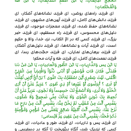
الْحُجَجِ الْبالِغاتِ، يَا ابْنَ النِّعَمِ السَّابِغاتِ، يَا ابْنَ طه
وَالْمُحْكَماتِ؛
ای فرزند راه‌های روشن، ای فرزند نشانه‌های آشکار، ای
فرزند دانش‌های کامل، ای فرزند آیین‌های مشهور، ای فرزند
نشانه‌های حفظ شده، ای فرزند معجزات موجود، ای فرزند
دلیل‌های محسوس، ای فرزند راه مستقیم، ای فرزند خبر
بزرگ، ای فرزند کسی که در امّ الکتاب، نزد خدا، والا و حکیم
است، ای فرزند آیات و نشانه‌ها، ای فرزند دلیل‌های آشکار،
ای فرزند برهان‌های نمایان، ای فرزند حجّت‌های رسا، ای
فرزند نعمت‌های کامل، ای فرزند طه و آیات محکم؛
يَا ابْنَ يس وَالذَّارِياتِ، يَا ابْنَ الطُّورِ وَالْعادِياتِ، يَا ابْنَ مَنْ دَنا
فَتَدَلَّى فَكانَ قابَ قَوْسَيْنِ أَوْ أَدْنى دُنُوّاً وَاقْتِراباً مِنَ الْعَلِيِّ
الْأَعْلى، لَيْتَ شِعْرِي أَيْنَ اسْتَقَرَّتْ بِكَ النَّوى ؟ بَلْ أَيُّ أَرْضٍ تُقِلُّكَ
أَوْ ثَرى ؟ أَبِرَضْوى أَوْ غَيْرِها أَمْ ذِي طُوى ؟ عَزِيزٌ عَلَيَّ أَنْ أَرَى
الْخَلْقَ وَلَا تُرى، وَلَا أَسْمَعَ‌ُ لَكَ حَسِيساً وَلَا نَجْوى، عَزِيزٌ عَلَيَّ أَنْ
تُحِيطَ بِكَ دُونِيَ الْبَلْوَى وَلَا يَنالُكَ مِنِّي ضَجِيجٌ وَلَا شَكْوى،
بِنَفْسِي أَنْتَ مِنْ مُغَيَّبٍ لَمْ يَخْلُ مِنَّا، بِنَفْسِي أَنْتَ مِنْ نازِحٍ مَا
نَزَحَ عَنَّا، بِنَفْسِي أَنْتَ أُمْنِيَّةُ شائِقٍ يَتَمَنَّى مِنْ مُؤْمِنٍ وَمُؤْمِنَةٍ
ذَكَرا فَحَنَّا، بِنَفْسِي أَنْتَ مِنْ عَقِيدِ عِزٍّ لَايُسامى؛
ای فرزند یس و ذاریات، ای فرزند طور و عادیات، ای فرزند
کسی که نزدیک شد، آنگاه درآویخت تا آنکه در دسترسی و