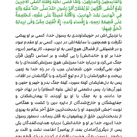
وَالْقاسِطِينَ وَالْمارِقِينَ، وَلَمَّا قَضى نَحْبَهُ وَقَتَلَهُ أَشْقَى الْآخِرِينَ
يَتْبَعُ أَشْقَى الْأَوَّلِينَ لَمْ يُمْتَثَلْ أَمْرُ رَسُولِ اللّهِ صَلَّى اللّهُ عَلَيْهِ وَآلِهِ
فِي الْهادِينَ بَعْدَ الْهادِينَ، وَالْأُمَّةُ مُصِرَّةٌ عَلَى مَقْتِهِ، مُجْتَمِعَةٌ
عَلَى قَطِيعَةِ رَحِمِهِ، وَ إِقْصاءِ وُلدِهِ، إِلّا الْقَلِيلَ مِمَّنْ وَفَى لِرِعايَةِ
الْحَقِّ فِيهِمْ؛
با نزدیکی‌اش در خویشاوندی به رسول خدا، کسی بر او پیشی
نگرفت و همچنین با سابقه‌اش در دین، کسی بر او مقدم نبود
و در فضیلتی از فضائل هیچ‌کس به او نرسید، کار پیامبر (درود
خدا بر او و خاندانش) را پی گرفت و بر اساس تأویل قرآن
جنگ می‌کرد و درباره خدا سرزنش هیچ سرزنش‌کننده‌ای را به
خود نمی‌گرفت، خون شجاعان عرب را، در راه خدا به زمین
ریخت و دلاورانشان را از دم تیغ گذراند و با گرگانشان در افتاد،
پس به دل‌هایشان کینه سپرد، کینه جنگ بدر و خیبر و حنین و
غیر آن‌ها را، پس دشمنی او (علی علیه السلام) را در نهاد خود
جا دادند و به جنگ با او رو آوردند تا پیمان‌شکنان و
جفاپیشگان و خارج‌شدگان از دایره دین را کشت و هنگامی
نوبت اجش فرارسید او را بدبخت‌ترین خلق آخر عالم به پیروی
از بدبخت‌ترین خلق از پیشینیان به قتل رساند، دستور رسول
خدا (درود خدا بر او و خاندانش) درباره هدایت‌کنندگان یکی
پس از دیگری[امامان بعد از پیامبر] اطاعت نشد و امّت بر
دشمنی نسبت به آن حضرت پافشاری کردند و برای قطع رحم