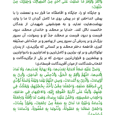
وَأَكْثَرَ وَأَوْفَرَ مَا صَلَّيْتَ عَلَى أَحَدٍ مِنْ أَصْفِيائِكَ وَخِيَرَتِكَ مِنْ
خَلْقِكَ؛
و جایگاه او را، جایگاه و اقامتگاه ما قرار ده و نعمتت را با
پیش انداختن او در پیش روی ما کامل گردان تا ما را وارد
بهشت‌هایت نماید و به هم‌نشینی شهیدان از بندگان
خالصت نائل کند. خدایا بر محمّد و خاندان محمّد درود
فرست و درود فرست بر محمّد جدّ او و رسولت، آن سرور
بزرگ‌تر و بر پدرش آن سرور پس از پیامبر و بر جدّه‌اش صدّیقه
کبری، فاطمه دختر محمّد و بر کسانی که برگزیدی، از پدران
نیکوکارش و بر او، برترین و کامل‌ترین و تمام‌ترین و بادوام‌ترین
و بیشترین و فراوان‌ترین درودی که بر یکی از برگزیدگانت و
انتخاب‌شدگانت از میان آفریدگانت فرستادی؛
وَصَلِّ عَلَيْهِ صَلاةً لَاغايَةَ لِعَدَدِها، وَلَا نِهايَةَ لِمَدَدِها، وَلَا نَفادَ
لِأَمَدِها، اللّهُمَّ وَأَقِمْ بِهِ الْحَقَّ، وَأَدْحِضْ بِهِ الْباطِلَ، وَأَدِلْ بِهِ
أَوْلِياءَكَ، وَأَذْلِلْ بِهِ أَعْداءَكَ، وَصِلِ اللّهُمَّ بَيْنَنا وَبَيْنَهُ وُصْلَةً تُؤَدِّي
إِلى مُرافَقَةِ سَلَفِهِ، وَاجْعَلْنا مِمَّنْ يَأْخُذُ بِحُجْزَتِهِمْ، وَيَمْكُثُ فِي
ظِلِّهِمْ، وَأَعِنَّا عَلَى تَأْدِيَةِ حُقُوقِهِ إِلَيْهِ، وَالاجْتِهادِ فِي طاعَتِهِ،
وَاجْتِنابِ مَعْصِيَتِهِ، وَامْنُنْ عَلَيْنا بِرِضاهُ، وَهَبْ لَنا رَأْفَتَهُ وَرَحْمَتَهُ
وَدُعاءَهُ وَخَيْرَهُ مَا نَنالُ بِهِ سَعَةً مِنْ رَحْمَتِكَ، وَفَوْزاً عِنْدَكَ،
وَاجْعَلْ صَلاتَنا بِهِ مَقبُولَةً، وَذُنُوبَنا بِهِ مَغْفُورَةً، وَدُعاءَنا بِهِ
مُسْتَجاباً؛