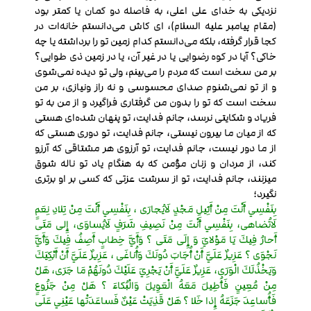
نزدیکی به خدای علی اعلی، به فاصله دو کمان یا کمتر بود
(مقام پیامبر علیه السلام)، ای کاش می‌دانستم خانه‌ات در
کجا قرار گرفته، بلکه می‌دانستم کدام زمین تو را برداشته یا چه
خاکی؟ آیا در کوه رضوایی یا در غیر آن، یا در زمین ذی طوایی؟
بر من سخت است که مردم را می‌بینم، ولی تو دیده نمی‌شوی
و از تو نمی‌شنوم صدای محسوسی و نه راز ونیازی، بر من
سخت است که تو را بدون من گرفتاری فراگیرد و از من به تو
فریاد و شکایتی نرسد، جانم فدایت، تو پنهان شده‌ای هستی
که از میان ما بیرون نیستی، جانم فدایت، تو دوری هستی که
از ما دور نیست، جانم فدایت، تو آرزوی هر مشتاقی که آرزو
کند، از مردان و زنان مؤمن که به هنگام یاد تو ناله شوق
میزنند، جانم فدایت، تو از سرشت عزتی که کسی بر او برتری
نگیرد؛
بِنَفْسِي أَنْتَ مِنْ أَثِيلِ مَجْدٍ لَايُجارَى ، بِنَفْسِي أَنْتَ مِنْ تِلادِ نِعَمٍ
لَاتُضاهى، بِنَفْسِي أَنْتَ مِنْ نَصِيفِ شَرَفٍ لَايُساوَى، إِلى مَتَى
أَحارُ فِيكَ يَا مَوْلايَ وَ إِلَى مَتَى ؟ وَأَيَّ خِطابٍ أَصِفُ فِيكَ وَأَيَّ
نَجْوَى ؟ عَزِيزٌ عَلَيَّ أَنْ أُجَابَ دُونَكَ وَأُناغَى ، عَزِيزٌ عَلَيَّ أَنْ أَبْكِيَكَ
وَيَخْذُلَكَ الْوَرَى، عَزِيزٌ عَلَيَّ أَنْ يَجْرِيَ عَلَيْكَ دُونَهُمْ مَا جَرَى، هَلْ
مِنْ مُعِينٍ فَأُطِيلَ مَعَهُ الْعَوِيلَ وَالْبُكاءَ ؟ هَلْ مِنْ جَزُوعٍ
فَأُساعِدَ جَزَعَهُ إِذا خَلا ؟ هَلْ قَذِيَتْ عَيْنٌ فَساعَدَتْها عَيْنِي عَلَى