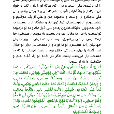
را که دشمن علی است و یاری کن هرکه او را یاری کند و خوار
کن هرکه او را وا‌گذارد و فرمود: هر که من پیامبرش بودم، پس
علی فرمانروای اوست و فرمود: من و علی از یک درختیم و
سایر مردم از درخت‌های گوناگون‌اند و جایگاه او را نسبت به
خود همچون جایگاه هارون به موسی قرار داد و به او فرمود:
تو نسبت به من به منزله هارون نسبت به موسای هستی، جز
اینکه پس از من پیامبری نیست و دخترش سرور بانوان
جهانیان را به همسری او در آورد و از مسجدش برای او حلال
کرد، آنچه را برای خودش حلال بود و همه درهایی را که به
مسجد باز می‌شد بست مگر در خانه او را، آنگاه علم و
حکمتش را به او سپرد؛
فَقالَ: أَنَا مَدِينَةُ الْعِلْمِ وَعَلِيٌّ بابُها، فَمَنْ أَرادَ الْمَدِينَةَ وَالْحِكْمَةَ
فَلْيَأْتِها مِنْ بابِها، ثُمَّ قالَ: أَنْتَ أَخِي وَوَصِيِّي وَوارِثِي، لَحْمُكَ مِنْ
لَحْمِي، وَدَمُكَ مِنْ دَمِي، وَسِلْمُكَ سِلْمِي، وَحَرْبُكَ حَرْبِي،
وَالْإِيمانُ مُخالِطٌ لَحْمَكَ وَدَمَكَ كَمَا خالَطَ لَحْمِي وَدَمِي، وَأَنْتَ
غَداً عَلَى الْحَوْضِ خَلِيفَتِي، وَأَنْتَ تَقْضِي دَيْنِي، وَتُنْجِزُ عِداتِي،
وَشِيعَتُكَ عَلَى مَنابِرَ مِنْ نُورٍ مُبْيَضَّةً وُجُوهُهُمْ حَوْلِي فِي الْجَنَّةِ
وَهُمْ جِيرانِي، وَلَوْلا أَنْتَ يَا عَلِيُّ لَمْ يُعْرَفِ الْمُؤْمِنُونَ بَعْدِي، وَكانَ
بَعْدَهُ هُدىً مِنَ الضَّلالِ، وَنُوراً مِنَ الْعَمى، وَحَبْلَ اللّهِ الْمَتِينَ،
وَصِراطَهُ الْمُسْتَقِيمَ؛