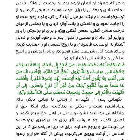
و هر که همراه او ایمان آورده بود به رحمتت از هلاک شدن
نجات دادی و بعضی را برای خود دوست صمیمی گرفتی و از
تو درخواست نام نیک، در میان آیندگان کرد و تو درخواست او
را اجابت نمودی و نامش را بلند آوازه کردی و با بعضی از میان
درخت سخن گفتی، سخن گفتنی ویژه و برای او برادرش را یاور
و وزیر قرار دادی و بعضی را بدون پدر به وجود آوردی و دلایل
آشکار به او عنایت فرمودی و با روح‌القدس او را حمایت کردی
و برای همه آنان شریعت مقرّر فرمودی و راه را روشن و واضح
ساختی و جانشینانی اختیار کردی؛
مُسْتَحْفِظاً بَعْدَ مُسْتَحْفِظٍ، مِنْ مُدَّةٍ إِلَى مُدَّةٍ، إِقامَةً لِدِينِكَ،
وَحُجَّةً عَلَى عِبادِكَ، وَ لِئَلَّا يَزُولَ الْحَقُّ عَنْ مَقَرِّهِ، وَيَغْلِبَ الْباطِلُ
عَلَى أَهْلِهِ وَلَا يَقُولَ أَحَدٌ لَوْلا أَرْسَلْتَ إِلَيْنا رَسُولاً مُنْذِراً، وَأَقَمْتَ
لَنا عَلَماً هادِياً فَنَتَّبِعَ آياتِكَ مِنْ قَبْلِ أَنْ نَذِلَّ وَنَخْزى، إِلَى أَنِ
انْتَهَيْتَ بِالْأَمْرِ إِلى حَبِيبِكَ وَنَجِيبِكَ مُحَمَّدٍ صَلَّى اللّهُ عَلَيْهِ وآلِهِ؛
نگهبانی پس از نگهبان، از زمانی تا زمانی دیگر، برای
برپاداشتن دینت و حجّتی بر بندگانت، برای اینکه حق از
جایگاهش برداشته نشود و باطل بر اهل حق پیروز نگردد و
احدی نگوید چه می‌شد اگر برای ما پیامبری بیم‌دهنده
می‌فرستادی و پرچم هدایت برای ما برپا می‌نمودی تا بر این
اساس از آیاتت پیروی می‌کردیم، پیش از آنکه خوار و رسوا