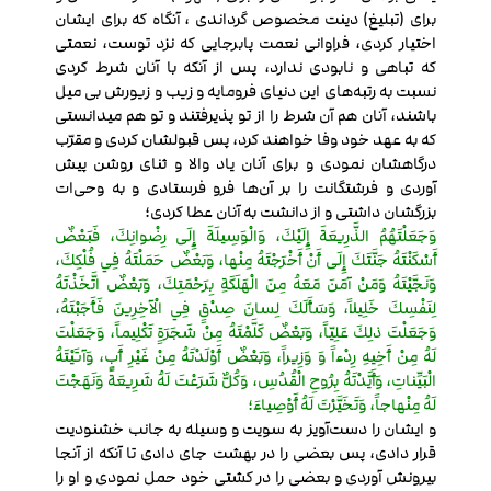
برای (تبلیغ) دینت مخصوص گرداندی ، آنگاه که برای ایشان
اختیار کردی، فراوانی نعمت پابرجایی که نزد توست، نعمتی
که تباهی و نابودی ندارد، پس از آنکه با آنان شرط کردی
نسبت به رتبه‌های این دنیای فرومایه و زیب و زیورش بی میل
باشند، آنان هم آن شرط را از تو پذیرفتند و تو هم میدانستی
که به عهد خود وفا خواهند کرد، پس قبولشان کردی و مقرّب
درگاهشان نمودی و برای آنان یاد والا و ثنای روشن پیش
آوردی و فرشتگانت را بر آن‌ها فرو فرستادی و به وحی‌ات
بزرگشان داشتی و از دانشت به آنان عطا کردی؛
وَجَعَلْتَهُمُ الذَّرِيعَةَ إِلَيْكَ، وَالْوَسِيلَةَ إِلَى رِضْوانِكَ، فَبَعْضٌ
أَسْكَنْتَهُ جَنَّتَكَ إِلَى أَنْ أَخْرَجْتَهُ مِنْها، وَبَعْضٌ حَمَلْتَهُ فِي فُلْكِكَ،
وَنَجَّيْتَهُ وَمَنْ آمَنَ مَعَهُ مِنَ الْهَلَكَةِ بِرَحْمَتِكَ، وَبَعْضٌ اتَّخَذْتَهُ
لِنَفْسِكَ خَلِيلاً، وَسَأَلَكَ لِسانَ صِدْقٍ فِي الْآخِرِينَ فَأَجَبْتَهُ،
وَجَعَلْتَ ذلِكَ عَلِيّاً، وَبَعْضٌ كَلَّمْتَهُ مِنْ شَجَرَةٍ تَكْلِيماً، وَجَعَلْتَ
لَهُ مِنْ أَخِيهِ رِدْءاً وَ وَزِيراً، وَبَعْضٌ أَوْلَدْتَهُ مِنْ غَيْرِ أَبٍ، وَآتَيْتَهُ
الْبَيِّناتِ، وَأَيَّدْتَهُ بِرُوحِ الْقُدُسِ، وَكُلٌّ شَرَعْتَ لَهُ شَرِيعَةً وَنَهَجْتَ
لَهُ مِنْهاجاً، وَتَخَيَّرْتَ لَهُ أَوْصِياءَ؛
و ایشان را دست‌آویز به سویت و وسیله به جانب خشنودیت
قرار دادی، پس بعضی را در بهشت جای دادی تا آنکه از آنجا
بیرونش آوردی و بعضی را در کشتی خود حمل نمودی و او را