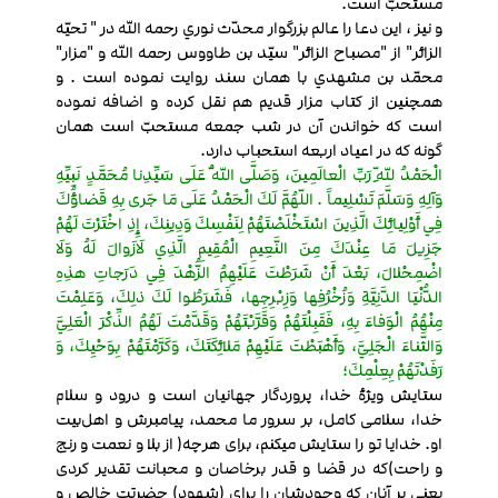
مستحبّ است.
و نیز ، این دعا را عالم بزرگوار محدّث نوري رحمه الله در " تحیّه
الزائر" از "مصباح الزائر" سیّد بن طاووس رحمه الله و "مزار"
محمّد بن مشهدي با همان سند روایت نموده است . و
همچنین از کتاب مزار قدیم هم نقل کرده و اضافه نموده
است که خواندن آن در شب جمعه مستحبّ است همان
گونه که در اعیاد اربعه استحباب دارد.
الْحَمْدُ لِلّهِ رَبِّ الْعالَمِينَ، وَصَلَّى اللّهُ عَلَى سَيِّدِنا مُحَمَّدٍ نَبِيِّهِ
وَآلِهِ وَسَلَّمَ تَسْلِيماً . اللّهُمَّ لَكَ الْحَمْدُ عَلَى مَا جَرى بِهِ قَضاؤُكَ
فِي أَوْلِيائِكَ الَّذِينَ اسْتَخْلَصْتَهُمْ لِنَفْسِكَ وَدِينِكَ، إِذِ اخْتَرْتَ لَهُمْ
جَزِيلَ مَا عِنْدَكَ مِنَ النَّعِيمِ الْمُقِيمِ الَّذِي لَازَوالَ لَهُ وَلَا
اضْمِحْلالَ، بَعْدَ أَنْ شَرَطْتَ عَلَيْهِمُ الزُّهْدَ فِي دَرَجاتِ هذِهِ
الدُّنْيَا الدَّنِيَّةِ وَزُخْرُفِها وَزِبْرِجِها، فَشَرَطُوا لَكَ ذلِكَ، وَعَلِمْتَ
مِنْهُمُ الْوَفاءَ بِهِ، فَقَبِلْتَهُمْ وَقَرَّبْتَهُمْ وَقَدَّمْتَ لَهُمُ الذِّكْرَ الْعَلِيَّ
وَالثَّناءَ الْجَلِيَّ، وَأَهْبَطْتَ عَلَيْهِمْ مَلائِكَتَكَ، وَكَرَّمْتَهُمْ بِوَحْيِكَ، وَ
رَفَدْتَهُمْ بِعِلْمِكَ؛
ستایش ویژۀ خدا، پروردگار جهانیان است و درود و سلام
خدا، سلامی کامل، بر سرور ما محمد، پیامبرش و اهل‌بیت
او. خدایا تو را ستایش میکنم، برای هرچه( از بلا و نعمت و رنج
و راحت)که در قضا و قدر برخاصان و محبانت تقدیر کردی
یعنی بر آنان که وجودشان را برای (شهود) حضرتت خالص و