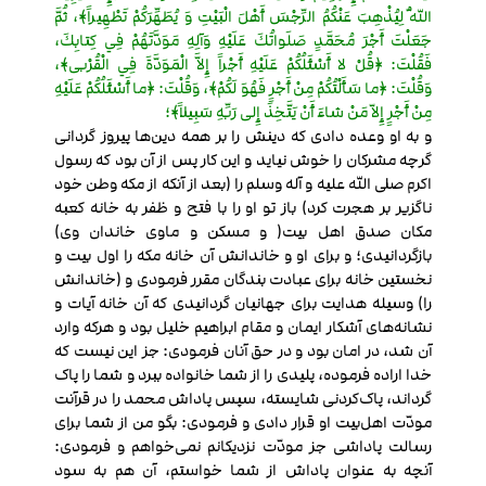
اللّهُ لِيُذْهِبَ عَنْكُمُ الرِّجْسَ أَهْلَ الْبَيْتِ وَ يُطَهِّرَكُمْ تَطْهِيراً﴾، ثُمَّ
جَعَلْتَ أَجْرَ مُحَمَّدٍ صَلَواتُكَ عَلَيْهِ وَآلِهِ مَوَدَّتَهُمْ فِي كِتابِكَ،
فَقُلْتَ: ﴿قُلْ لا أَسْئَلُكُمْ عَلَيْهِ أَجْراً إِلاَّ الْمَوَدَّةَ فِي الْقُرْبى﴾،
وَقُلْتَ: ﴿ما سَأَلْتُكُمْ مِنْ أَجْرٍ فَهُوَ لَكُمْ﴾، وَقُلْتَ: ﴿ما أَسْئَلُكُمْ عَلَيْهِ
مِنْ أَجْرٍ إِلاّ مَنْ شاءَ أَنْ يَتَّخِذَ إِلى رَبِّهِ سَبِيلاً﴾؛
و به او وعده دادی که دینش را بر همه دین‌ها پیروز گردانی
گرچه مشرکان را خوش نیاید و این کار پس از آن بود که رسول
اکرم صلی الله علیه و آله وسلم را (بعد از آنکه از مکه وطن خود
ناگزیر بر هجرت کرد) باز تو او را با فتح و ظفر به خانه کعبه
مکان صدق اهل بیت( و مسکن و ماوی خاندان وی)
بازگردانیدی؛ و برای او و خاندانش آن خانه مکه را اول بیت و
نخستین خانه برای عبادت بندگان مقرر فرمودی و (خاندانش
را) وسیله هدایت برای جهانیان گردانیدی که آن خانه آیات و
نشانه‌های آشکار ایمان و مقام ابراهیم خلیل بود و هرکه وارد
آن شد، در امان بود و در حق آنان فرمودی: جز این نیست که
خدا اراده فرموده، پلیدی را از شما خانواده ببرد و شما را پاک
گرداند، پاک‌کردنی شایسته، سپس پاداش محمد را در قرآنت
مودّت اهل‌بیت او قرار دادی و فرمودی: بگو من از شما برای
رسالت پاداشی جز مودّت نزدیکانم نمی‌خواهم و فرمودی:
آنچه به عنوان پاداش از شما خواستم، آن هم به سود