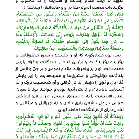
شویم تا اینکه مقام رسالت و هدایت را به محبوب و
برگزیده‌ات محمد (درود خدا بر او و خاندانش) رساندی؛
فَكانَ كَمَا انْتَجَبْتَهُ سَيِّدَ مَنْ خَلَقْتَهُ، وَصَفْوَةَ مَنِ اصْطَفَيْتَهُ،
وَأَفْضَلَ مَنِ اجْتَبَيْتَهُ، وَأَكْرَمَ مَنِ اعْتَمَدْتَهُ، قَدَّمْتَهُ عَلَى أَنْبِيائِكَ،
وَبَعَثْتَهُ إِلَى الثَّقَلَيْنِ مِنْ عِبادِكَ، وَأَوْطَأْتَهُ مَشارِقَكَ وَمَغارِبَكَ،
وَسَخَّرْتَ لَهُ الْبُراقَ، وَعَرَجْتَ بِرُوحِهِ إِلَى سَمائِكَ، وَأَوْدَعْتَهُ عِلْمَ
مَا كانَ وَمَا يَكُونُ إِلَى انْقِضاءِ خَلْقِكَ، ثُمَّ نَصَرْتَهُ بِالرُّعْبِ،
وَحَفَفْتَهُ بِجَبْرَئِيلَ وَمِيكائِيلَ وَالْمُسَوِّمِينَ مِنْ مَلائِكَتِكَ
پس بود همان‌گونه که او را برگزیدی، سرور مخلوقاتت و
برگزیده برگزیدگانت و برترین انتخاب شدگانت و گرامی‌ترین
معتمدانت، او را بر پیامبرانت مقدم نمودی و بر جنّ و انس از
بندگانت برانگیختی و مشرق‌ها و مغرب‌هایت را زیر پایش
گذاردی و بُراق را برایش به کار گرفتی و آن شخصیت بزرگ را به
آسمانت بالا بردی و دانش آنچه بوده و خواهد بود تا سپری
شدن آفرینشت را به او سپردی، سپس او را با فرو انداختن
هراس در دل دشمن یاری دادی و به جبرائیل و میکائیل و
نشان‌داران از فرشتگانت احاطه کردی
وَوَعَدْتَهُ أَنْ تُظْهِرَ دِينَهُ عَلَى الدِّينِ كُلِّهِ وَ لَوْ كَرِهَ الْمُشْرِكُونَ،
وَذلِكَ بَعْدَ أَنْ بَوَّأْتَهُ مُبَوَّأَ صِدْقٍ مِنْ أَهْلِهِ؛ وَجَعَلْتَ لَهُ وَلَهُمْ أَوَّلَ
بَيْتٍ وُضِعَ لِلنّاسِ لَلَّذِي بِبَكَّةَ مُبارَكاً وَ هُدىً لِلْعالَمِينَ فِيهِ آياتٌ
بَيِّناتٌ مَقامُ إِبْراهِيمَ وَ مَنْ دَخَلَهُ كانَ آمِناً، وَقُلْتَ: ﴿إِنَّما يُرِيدُ