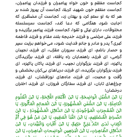
کجاست منتقم و خون خواه پیامبران و فرزندان پیامبران،
کجاست منتقم خون شهید کربلا، کجاست آن پیروز شده بر
هر که به او ستم کرد و بهتان زد، کجاست آن مضطّری که
اجابت شود هنگامی که دعا کند، کجاست سرسلسله
مخلوقات، دارای نیکی و تقوا، کجاست فرزند پیامبر برگزیده و
فرزند علی مرتضی و فرزند خدیجه بلند مقام و فرزند فاطمه
کبری؟ پدر و مادر و جانم فدایت شود، می‌خواهم برایت سپر
و حصار باشم، ای فرزند سروران مقرّب، ای فرزند نجیبان
گرامی، ای فرزند راهنمایان راه یافته، ای فرزند برگزیدگان
پاکیزه، ای فرزند بزرگواران نجیب، ای فرزند پاکان پاکیزه، ای
فرزند بزرگواران برگزیده، ای فرزند دریاهای بی‌کران بخشش و
رأفت و محبت، ای فرزند ماه‌های نورافشان، ای فرزند
چراغ‌های تابان، ای فرزند ستارگان فروزان، ای فرزند اختران
درخشان؛
يَا ابْنَ السُّبُلِ الْواضِحَةِ، يَا ابْنَ الْأَعْلامِ اللَّائِحَةِ، يَا ابْنَ الْعُلُومِ
الْكامِلَةِ، يَا ابْنَ السُّنَنِ الْمَشْهُورَةِ، يَا ابْنَ الْمَعالِمِ الْمَأْثُورَةِ، يَا
ابْنَ الْمُعْجِزاتِ الْمَوْجُودَةِ، يَا ابْنَ الدَّلائِلِ الْمَشْهُودَةِ ، يَا ابْنَ
الصِّراطِ الْمُسْتَقِيمِ، يَا ابْنَ النَّبَاَ الْعَظِيمِ، يَا ابْنَ مَنْ هُوَ فِي أُمِّ
الْكِتابِ لَدَى اللّهِ عَلِيٌّ حَكِيمٌ، يَا ابْنَ الْآياتِ وَالْبَيِّناتِ، يَا ابْنَ
الدَّلائِلِ الظَّاهِراتِ، يَا ابْنَ الْبَراهِينِ الْواضِحاتِ الْباهِراتِ، يَا ابْنَ