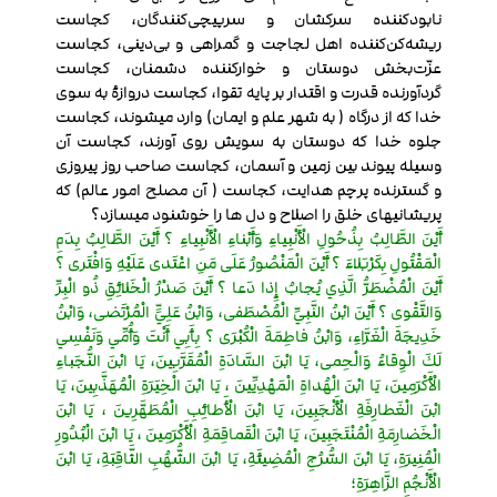
نابودکننده سرکشان و سرپیچی‌کنندگان، کجاست
ریشه‌کن‌کننده اهل لجاجت و گمراهی و بی‌دینی، کجاست
عزّت‌بخش دوستان و خوارکننده دشمنان، کجاست
گردآورنده قدرت و اقتدار بر پایه تقوا، کجاست دروازۀ به سوی
خدا که از درگاه ( به شهر علم و ایمان) وارد میشوند، کجاست
جلوه خدا که دوستان به سویش روی آورند، کجاست آن
وسیله پیوند بین زمین و آسمان، کجاست صاحب روز پیروزی
و گسترنده پرچم هدایت، کجاست ( آن مصلح امور عالم) که
پریشانی‏های خلق را اصلاح و دل ها را خوشنود می‏سازد؟
أَيْنَ الطَّالِبُ بِذُحُولِ الْأَنْبِياءِ وَأَبْناءِ الْأَنْبِياءِ ؟ أَيْنَ الطَّالِبُ بِدَمِ
الْمَقْتُولِ بِكَرْبَلاءَ ؟ أَيْنَ الْمَنْصُورُ عَلَى مَنِ اعْتَدى عَلَيْهِ وَافْتَرى ؟
أَيْنَ الْمُضْطَرُّ الَّذِي يُجابُ إِذا دَعا ؟ أَيْنَ صَدْرُ الْخَلائِقِ ذُو الْبِرِّ
وَالتَّقْوى ؟ أَيْنَ ابْنُ النَّبِيِّ الْمُصْطَفى، وَابْنُ عَلِيٍّ الْمُرْتَضى، وَابْنُ
خَدِيجَةَ الْغَرَّاءِ، وَابْنُ فاطِمَةَ الْكُبْرَى ؟ بِأَبِي أَنْتَ وَأُمِّي وَنَفْسِي
لَكَ الْوِقاءُ وَالْحِمى، يَا ابْنَ السَّادَةِ الْمُقَرَّبِينَ، يَا ابْنَ النُّجَباءِ
الْأَكْرَمِينَ، يَا ابْنَ الْهُداةِ الْمَهْدِيِّينَ ، يَا ابْنَ الْخِيَرَةِ الْمُهَذَّبِينَ، يَا
ابْنَ الْغَطارِفَةِ الْأَنْجَبِينَ، يَا ابْنَ الْأَطائِبِ الْمُطَهَّرِينَ ، يَا ابْنَ
الْخَضارِمَةِ الْمُنْتَجَبِينَ، يَا ابْنَ الْقَماقِمَةِ الْأَكْرَمِينَ ، يَا ابْنَ الْبُدُورِ
الْمُنِيرَةِ، يَا ابْنَ السُّرُجِ الْمُضِيئَةِ، يَا ابْنَ الشُّهُبِ الثَّاقِبَةِ، يَا ابْنَ
الْأَنْجُمِ الزَّاهِرَةِ؛