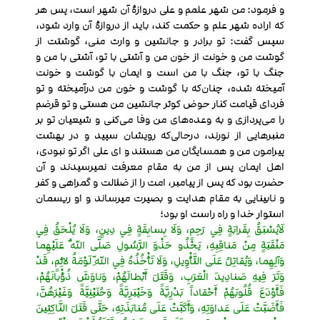
و فرمود: من شهر علمم و علی دروازۀ آن شهر است، پس هر
که اراده شهر علم و حکمت کند، باید از دروازۀ آن وارد شود،
سپس گفت: تو برادر و جانشین و وارث منی، گوشتت از
گوشت من و خونت از خون من و آشتی با تو، آشتی با من و
جنگ با تو، جنگ با من است و ایمان با گوشت و خونت
آمیخته شده، چنان‌که با گوشت و خون من درآمیخته و تو
فردای قیامت کنار حوض کوثر جانشین من هستی و تو قرضم
را می‌پردازی و به وعده‌های من وفا می‌کنی و شیعیان تو بر
منبرهایی از نورند، درحالی‌که رویشان سپید و در بهشت
پیرامون من و همسایگان من هستند و ای علی اگر تو نبودی،
اهل ایمان پس از من به مقام معرفت نمیرسیدند و آن
حضرت بود که پس از پیامبر، امت را از ضلالت و گمراهی و کفر
و نابینایی به مقام هدایت و بصیرت میرساند و او ریسمان
استوار خدا و راه راست او بود؛
لَايُسْبَقُ بِقَرابَةٍ فِي رَحِمٍ، وَلَا بِسابِقَةٍ فِي دِينٍ، وَلَا يُلْحَقُ فِي
مَنْقَبَةٍ مِنْ مَناقِبِهِ، يَحْذُو حَذْوَ الرَّسُولِ صَلَّى اللّهُ عَلَيْهِما
وَآلِهِما، وَيُقاتِلُ عَلَى التَّأْوِيلِ، وَلَا تَأْخُذُهُ فِي اللّهِ لَوْمَةُ لائِمٍ، قَدْ
وَتَرَ فِيهِ صَنادِيدَ الْعَرَبِ، وَقَتَلَ أَبْطالَهُمْ، وَناوَشَ ذُؤْبانَهُمْ،
فَأَوْدَعَ قُلُوبَهُمْ أَحْقاداً بَدْرِيَّةً وَخَيْبَرِيَّةً وَحُنَيْنِيَّةً وَغَيْرَهُنَّ،
فَأَضَبَّتْ عَلَى عَداوَتِهِ، وَأَكَبَّتْ عَلَى مُنابَذَتِهِ، حَتَّى قَتَلَ النَّاكِثِينَ