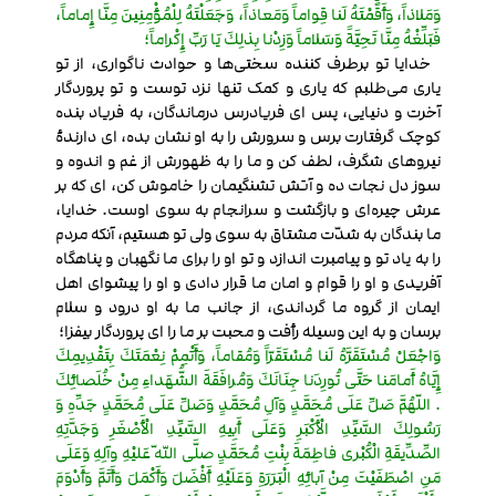
وَمَلاذاً، وَأَقَمْتَهُ لَنا قِواماً وَمَعاذاً، وَجَعَلْتَهُ لِلْمُؤْمِنِينَ مِنَّا إِماماً،
فَبَلِّغْهُ مِنَّا تَحِيَّةً وَسَلاماً وَزِدْنا بِذلِكَ يَا رَبِّ إِكْراماً؛
خدایا تو برطرف کننده سختی‌ها و حوادث ناگواری، از تو
یاری می‌طلبم که یاری و کمک تنها نزد توست و تو پروردگار
آخرت و دنیایی، پس ای فریادرس درماندگان، به فریاد بنده
کوچک گرفتارت برس و سرورش را به او نشان بده‌، ای دارندۀ
نیروهای شگرف، لطف کن و ما را به ظهورش از غم و اندوه و
سوز دل نجات ده و آتش تشنگی‏مان را خاموش کن، ای که بر
عرش چیره‌ای و بازگشت و سرانجام به سوی اوست. خدایا،
ما بندگان به شدّت مشتاق به سوی ولی تو هستیم، آنکه مردم
را به یاد تو و پیامبرت اندازد و تو او را برای ما نگهبان و پناهگاه
آفریدی و او را قوام و امان ما قرار دادی و او را پیشوای اهل
ایمان از گروه ما گرداندی، از جانب ما به او درود و سلام
برسان و به این وسیله رأفت و محبت بر ما را ای پروردگار بیفزا؛
وَاجْعَلْ مُسْتَقَرَّهُ لَنا مُسْتَقَرّاً وَمُقاماً، وَأَتْمِمْ نِعْمَتَكَ بِتَقْدِيمِكَ
إِيَّاهُ أَمامَنا حَتَّى تُورِدَنا جِنَانَكَ وَمُرافَقَةَ الشُّهَداءِ مِنْ خُلَصائِكَ
. اللّهُمَّ صَلِّ عَلَى مُحَمَّدٍ وَآلِ مُحَمَّدٍ وَصَلِّ عَلَى مُحَمَّدٍ جَدِّهِ وَ
رَسُولِكَ السَّيِّدِ الْأَكْبَرِ وَعَلَى أَبِيهِ السَّيِّدِ الْأَصْغَرِ وَجَدَّتِهِ
الصِّدِّيقَةِ الْكُبْرى فاطِمَةَ بِنْتِ مُحَمَّدٍ صلَّى اللّه عَليْهِ وآلِهِ وَعَلَى
مَنِ اصْطَفَيْتَ مِنْ آبائِهِ الْبَرَرَةِ وَعَلَيْهِ أَفْضَلَ وَأَكْمَلَ وَأَتَمَّ وَأَدْوَمَ