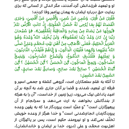
او و تبعید فرزندانش گرد آمدند، مگر اندکی از کسانی که برای
رعایت حق درباره ایشان به پیمان پیامبر وفا کردند؛
فَقُتِلَ مَنْ قُتِلَ، وَسُبِيَ مَنْ سُبِيَ، وَأُقْصِيَ مَنْ أُقْصِيَ، وَجَرَى
الْقَضاءُ لَهُمْ بِمَا يُرْجى لَهُ حُسْنُ الْمَثُوبَةِ، إِذْ كانَتِ الْأَرْضُ لِلّهِ
﴿يُورِثُها مَنْ يَشاءُ مِنْ عِبادِهِ وَالْعاقِبَةُ لِلْمُتَّقِينَ﴾، ﴿وَ سُبْحانَ
رَبِّنا إِنْ كانَ وَعْدُ رَبِّنا لَمَفْعُولاً﴾، وَلَنْ يُخْلِفَ اللّهُ وَعْدَهُ وَهُوَ
الْعَزِيزُ الْحَكِيمُ، فَعَلَى الْأَطائِبِ مِنْ أَهْلِ بَيْتِ مُحَمَّدٍ وَعَلِيٍّ صَلَّى
اللّهُ عَلَيْهِما وَآلِهِما فَلْيَبْكِ الْباكُونَ، وَ إِيَّاهُمْ فَلْيَنْدُبِ النَّادِبُونَ،
وَ لِمِثْلِهِمْ فَلْتَذْرِفِ الدُّمُوعُ، وَلْيَصْرُخِ الصَّارِخُونَ، وَيَضِجَّ
الضَّاجُّونَ، وَيَعِجَّ الْعاجُّونَ، أَيْنَ الْحَسَنُ ؟ أَيْنَ الْحُسَيْنُ ؟ أَيْنَ
أَبْناءُ الْحُسَيْنِ ؟ صالِحٌ بَعْدَ صالِحٍ، وَصادِقٌ بَعْدَ صادِقٍ، أَيْنَ
السَّبِيلُ بَعْدَ السَّبِيلِ؛
تا آنکه به ظلم ستمکاران امت، گروهی کشته و جمعی اسیر و
فرقه ای تبعید شدند و قضا بر آنان جاری شد به آنچه بر آن
امید پاداش نیک می‌رود، زیرا زمین از خداست، "آن را به هرکه
از بندگانش بخواهد به ارث می‌دهد و سرانجام از آن
پرهیزگاران است" "و منزّه است پروردگار ما که به یقین وعده
پروردگارمان انجام‌شدنی است" و خدا هرگز از وعده خویش
تخلّف نمی‌کند و او نیرومند حکیم است، پس بر پاکیزگان از
اهل‌بیت محمّد و علی (درود خدا بر ایشان و خاندانشان)،