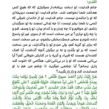
الْقَذَى؛
جانم فدایت، تو درخت ریشه‌دار سرفرازی که که هیچ کس
همانند شما نخواهد شد. جانم فدایت، تو نعمت دیرینه‌ای
که او را مانندی نیست، جانم فدایت، تو از خاندان شرفی که
کسی با شما برابر نیست، تا چه زمانی نسبت به تو سرگردان
باشم، ای مولایم و تا چه زمان و با کدام بیان، تو را وصف کنم و
با چه رازو نیازی؟ بر من سخت است که از سوی غیر تو پاسخ
داده شوم و سخن مسرّت‌بخش بشنوم، بر من سخت است
که برای تو گریه کنم، ولی مردم تو را وا‌گذارند، بر من سخت
است که بر تو بگذرد و نه بر دیگران آنچه گذشت، آیا کمک
کننده‌ای هست که فریاد و گریه را در کنارش طولانی کنم؟ آیا
بی‌تابی هست که او را در بی‌تابی‌اش، هنگامی که خلوت کند
یاری رسانم؟ آیا چشمی میگرید تا چشم من هم با او
مساعدت کند و زار زار بگرید؟
هَلْ إِلَيْكَ يَابْنَ أَحْمَدَ سَبِيلٌ فَتُلْقى ؟ هَلْ يَتَّصِلُ يَوْمُنا مِنْكَ
بِعِدَةٍ فَنَحْظى ؟ مَتَى نَرِدُ مَناهِلَكَ الرَّوِيَّةَ فَنَرْوَى ؟ مَتَى نَنْتَقِعُ
مِنْ عَذْبِ مائِكَ فَقَدْ طالَ الصَّدى ؟ مَتى نُغادِيكَ وَنُراوِحُكَ
فَنُقِرَّ عَيْناً ؟ مَتى تَرانا وَ نَراكَ وَقَدْ نَشَرْتَ لِواءَ النَّصْرِ تُرَى أَتَرَانا
نَحُفُّ بِكَ وَأَنْتَ تَؤُمُّ الْمَلَأَ وَقَدْ مَلَأْتَ الْأَرْضَ عَدْلاً، وَأَذَقْتَ
أَعْداءَكَ هَواناً وَعِقاباً، وَأَبَرْتَ الْعُتاةَ وَجَحَدَةَ الْحَقِّ، وَقَطَعْتَ
دابِرَ الْمُتَكَبِّرِينَ، وَاجْتَثَثْتَ أُصُولَ الظَّالِمِينَ، وَنَحْنُ نَقُولُ: