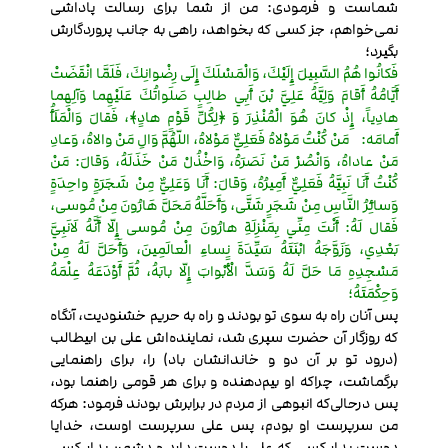
شماست و فرمودی: من از شما برای رسالت پاداشی
نمی‌خواهم، جز کسی که بخواهد، راهی به جانب پروردگارش
بگیرد؛
فَكانُوا هُمُ السَّبِيلَ إِلَيْكَ، وَالْمَسْلَكَ إِلَى رِضْوانِكَ، فَلَمَّا انْقَضَتْ
أَيَّامُهُ أَقامَ وَلِيَّهُ عَلِيَّ بْنَ أَبِي طالِبٍ صَلَواتُكَ عَلَيْهِما وَآلِهِما
هادِياً، إِذْ كانَ هُوَ الْمُنْذِرَ وَ ﴿لِكُلِّ قَوْمٍ هادٍ﴾، فَقالَ وَالْمَلَأُ
أَمامَه: مَنْ كُنْتُ مَوْلاهُ فَعَلِيٌّ مَوْلاهُ، اللّهُمَّ وَالِ مَنْ والاهُ، وَعادِ
مَنْ عاداهُ، وَانْصُرْ مَنْ نَصَرَهُ، وَاخْذُلْ مَنْ خَذَلَهُ، وَقالَ: مَنْ
كُنْتُ أَنَا نَبِيَّهُ فَعَلِيٌّ أَمِيرُهُ، وَقالَ: أَنَا وَعَلِيٌّ مِنْ شَجَرَةٍ واحِدَةٍ
وَسائِرُ النَّاسِ مِنْ شَجَرٍ شَتَّى، وَأَحَلَّهُ مَحَلَّ هَارُونَ مِنْ مُوسى،
فَقال لَهُ: أَنْتَ مِنِّي بِمَنْزِلَةِ هارُونَ مِنْ مُوسى إِلّا أَنَّهُ لَانَبِيَّ
بَعْدِي، وَزَوَّجَهُ ابْنَتَهُ سَيِّدَةَ نِساءِ الْعالَمِينَ، وَأَحَلَّ لَهُ مِنْ
مَسْجِدِهِ مَا حَلَّ لَهُ وَسَدَّ الْأَبْوابَ إِلّا بابَهُ، ثُمَّ أَوْدَعَهُ عِلْمَهُ
وَحِكْمَتَهُ؛
پس آنان راه به سوی تو بودند و راه به حریم خشنودیت، آنگاه
که روزگار آن حضرت سپری شد، نماینده‌اش علی بن ابیطالب
(درود تو بر آن دو و خاندانشان باد) را، برای راهنمایی
برگماشت، چراکه او بیم‌دهنده و برای هر قومی راهنما بود،
پس درحالی‌که انبوهی از مردم در برابرش بودند فرمود: هرکه
من سرپرست او بودم، پس علی سرپرست اوست، خدایا
دوست بدار کسی که علی را دوست دارد و دشمن بدار کسی