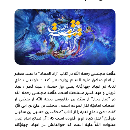
علّامه مجلسی رحمه الله در کتاب "زاد المعاد" با سند معتبر
از امام صادق علیه السلام روایت می کند : خواندن دعاي
ندبه در اعیاد چهارگانه یعنی روز جمعه ، عید فطر ، عید
قربان و عید غدیر مستحبّ است. علّامه مجلسی رحمه الله
در "مزار بحار" از سیّد بن طاووس رحمه الله از بعضی از
اصحاب امامیّه نقل نموده است : محمّد بن علیّ بن ابی قرّه
گفت : من دعاي ندبه را از کتاب "محمّد بن حسین بن سفیان
بزوفري" نقل کرده ام و افزوده است که : آن دعاي امام زمان
صلوات اللَّه علیه است که خواندنش در اعیاد چهارگانه