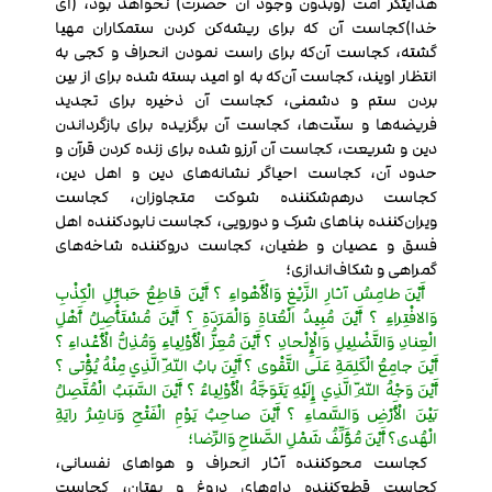
هدایتگر امت (وبدون وجود آن حضرت) نخواهد بود، (ای
خدا)کجاست آن که برای ریشه‌کن کردن ستمکاران مهیا
گشته، کجاست آن‌که برای راست نمودن انحراف و کجی به
انتظار اویند، کجاست آن‌که به او امید بسته شده برای از بین
بردن ستم و دشمنی، کجاست آن ذخیره برای تجدید
فریضه‌ها و سنّت‌ها، کجاست آن برگزیده برای بازگرداندن
دین و شریعت، کجاست آن آرزو شده برای زنده کردن قرآن و
حدود آن، کجاست احیاگر نشانه‌های دین و اهل دین،
کجاست درهم‌شکننده شوکت متجاوزان، کجاست
ویران‌کننده بناهای شرک و دورویی، کجاست نابودکننده اهل
فسق و عصیان و طغیان، کجاست دروکننده شاخه‌های
گمراهی و شکاف‌اندازی؛
أَيْنَ طامِسُ آثارِ الزَّيْغِ وَالْأَهْواءِ ؟ أَيْنَ قاطِعُ حَبائِلِ الْكِذْبِ
وَالافْتِراءِ ؟ أَيْنَ مُبِيدُ الْعُتاةِ وَالْمَرَدَةِ ؟ أَيْنَ مُسْتَأْصِلُ أَهْلِ
الْعِنادِ وَالتَّضْلِيلِ وَالْإِلْحادِ ؟ أَيْنَ مُعِزُّ الْأَوْلِياءِ وَمُذِلُّ الْأَعْداءِ ؟
أَيْنَ جامِعُ الْكَلِمَةِ عَلَى التَّقْوى ؟ أَيْنَ بابُ اللّهِ الَّذِي مِنْهُ يُؤْتى ؟
أَيْنَ وَجْهُ اللّهِ الَّذِي إِلَيْهِ يَتَوَجَّهُ الْأَوْلِياءُ ؟ أَيْنَ السَّبَبُ الْمُتَّصِلُ
بَيْنَ الْأَرْضِ وَالسَّماءِ ؟ أَيْنَ صاحِبُ يَوْمِ الْفَتْحِ وَناشِرُ رايَةِ
الْهُدى؟ أَيْنَ مُؤَلِّفُ شَمْلِ الصَّلاحِ وَالرِّضا؛
کجاست محوکننده آثار انحراف و هواهای نفسانی،
کجاست قطع‌کننده دام‌های دروغ و بهتان، کجاست