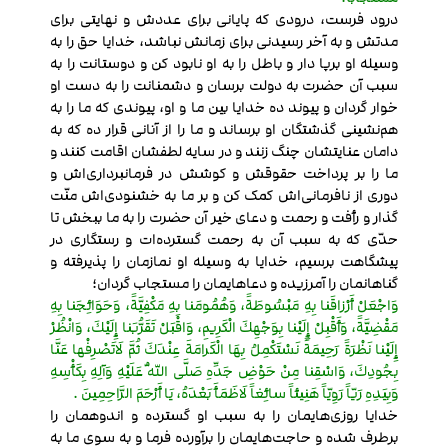
درود فرست، درودی که پایانی برای عددش و نهایتی برای
مدتش و به آخر رسیدنی برای زمانش نباشد، خدایا حق را به
وسیله او برپا دار و باطل را به او نابود کن و دوستانت را به
سبب آن حضرت به دولت برسان و دشمنانت را به دست او
خوار گردان و پیوند ده خدایا بین ما و او، پیوندی که ما را به
هم‌نشینی گذشتگان او برساند و ما را از آنانی قرار ده که به
دامان عنایتشان چنگ زنند و در سایه لطفشان اقامت کنند و
ما را بر پرداخت حقوقش و کوشش در فرمانبرداری‌اش و
دوری از نافرمانی‌اش کمک کن و بر ما به خشنودی‌اش منّت
گذار و رأفت و رحمت و دعای خیر آن حضرت را به ما ببخش تا
حدّی که به سبب آن به رحمت گسترده‌ات و رستگاری در
پیشگاهت برسیم، خدایا به وسیله او نمازمان را پذیرفته و
گناهانمان را آمرزیده و دعاهایمان را مستجاب گردان؛
وَاجْعَلْ أَرْزاقَنا بِهِ مَبْسُوطَةً، وَهُمُومَنا بِهِ مَكْفِيَّةً، وَحَوَائِجَنا بِهِ
مَقْضِيَّةً، وَأَقْبِلْ إِلَيْنا بِوَجْهِكَ الْكَرِيمِ، وَاقْبَلْ تَقَرُّبَنا إِلَيْكَ، وَانْظُرْ
إِلَيْنا نَظْرَةً رَحِيمَةً نَسْتَكْمِلُ بِهَا الْكَرامَةَ عِنْدَكَ ثُمَّ لَاتَصْرِفْها عَنَّا
بِجُودِكَ، وَاسْقِنا مِنْ حَوْضِ جَدِّهِ صَلَّى اللّهُ عَلَيْهِ وَآلِهِ بِكَأْسِهِ
وَبِيَدِهِ رَيّاً رَوِيّاً هَنِيئاً سائِغاً لَاظَمَأَ بَعْدَهُ، يَا أَرْحَمَ الرَّاحِمِينَ .
خدایا روزی‌هایمان را به سبب او گسترده و اندوهمان را
برطرف شده و حاجت‌هایمان را برآورده فرما و به سوی ما به