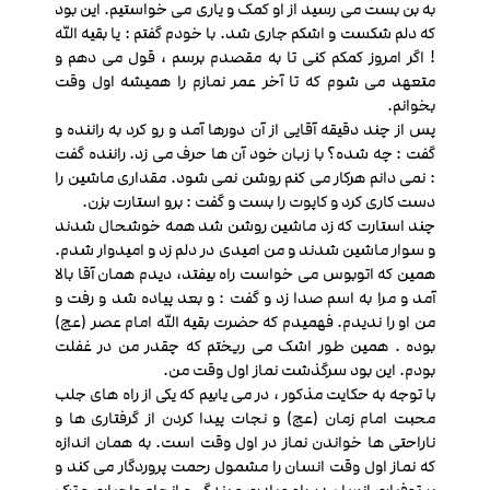
به بن بست می رسید از او کمک و یاری می خواستیم. این بود
که دلم شکست و اشکم جاری شد. با خودم گفتم : یا بقیه الله
! اگر امروز کمکم کنی تا به مقصدم برسم ، قول می دهم و
متعهد می شوم که تا آخر عمر نمازم را همیشه اول وقت
بخوانم.
پس از چند دقیقه آقایی از آن دورها آمد و رو کرد به راننده و
گفت : چه شده؟ با زبان خود آن ها حرف می زد. راننده گفت
: نمی دانم هرکار می کنم روشن نمی شود. مقداری ماشین را
دست کاری کرد و کاپوت را بست و گفت : برو استارت بزن.
چند استارت که زد ماشین روشن شد همه خوشحال شدند
و سوار ماشین شدند و من امیدی در دلم زد و امیدوار شدم.
همین که اتوبوس می خواست راه بیفتد، دیدم همان آقا بالا
آمد و مرا به اسم صدا زد و گفت : و بعد پیاده شد و رفت و
من او را ندیدم. فهمیدم که حضرت بقیه الله امام عصر (عج)
بوده . همین طور اشک می ریختم که چقدر من در غفلت
بودم. این بود سرگذشت نماز اول وقت من.
با توجه به حکایت مذکور ، در می یابیم که یکی از راه های جلب
محبت امام زمان (عج) و نجات پیدا کردن از گرفتاری ها و
ناراحتی ها خواندن نماز در اول وقت است. به همان اندازه
که نماز اول وقت انسان را مشمول رحمت پروردگار می کند و