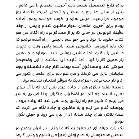
برای فارغ التحصیل شدنم باید آخرین امتحانم را می دادم .
پس از سال ها رنج و سختی و تحمل غربت خلاصه روز
موعود فرا رسید. درس هایم را خوب خوانده بودم. آماده
بودم برای آخرین امتحان سوار ماشین شدم و پس از چند
دقیقه اتوبوس در حالی که پر از مسافر بود راه افتاد من هم
کتاب جلویم باز بود و می خواندم . نیمی از راه آمده بودیم که
یک باره اتوبوس خاموش شد. راننده پایین رفت و کاپوت
ماشین را بالا زد، اما ماشین روشن نشد. دوباره و چندمین
بار همین کار را کرد . اما فایده ای نداشت ( این وضعیت)
طولانی شد و مسافران آمده بودند کنار جاده نشسته و بچه
هایشان بازی می کردند و من هم دلم برای امتحان شور می
زد و ناراحت بودم. چیزی دیگر به موقع امتحان نمانده بود.
وسیله نقلیه دیگری هم از جاده عبور نمی کرد که با آن بروم.
نمی دانستم چه کنم. در اضطراب و نگرانی و نا امیدی به سر
می بردم تا شهر هم راه زیادی بود، نمی شد که پیاده بروم .
پیوسته قدم می زدم و به ماشین و جاده نگاه می کردم که
همه تلاش های چند ساله ام از بین می رود و خیلی نگران
بودم.
یک باره جرقه ای در مغزم زد که ما وقتی در ایران بودیم در
سختی ها متوسل به امام زمان (عج) می شدیم و وقتی کارها