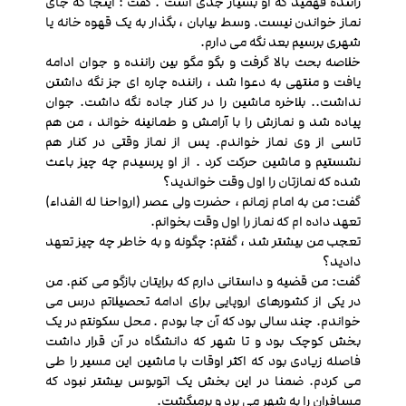
راننده فهمید که او بسیار جدی است . گفت : اینجا که جای
نماز خواندن نیست. وسط بیابان ، بگذار به یک قهوه خانه یا
شهری برسیم بعد نگه می دارم.
خلاصه بحث بالا گرفت و بگو مگو بین راننده و جوان ادامه
یافت و منتهی به دعوا شد ، راننده چاره ای جز نگه داشتن
نداشت.. بلاخره ماشین را در کنار جاده نگه داشت. جوان
پیاده شد و نمازش را با آرامش و طمانینه خواند ، من هم
تاسی از وی نماز خواندم. پس از نماز وقتی در کنار هم
نشستیم و ماشین حرکت کرد . از او پرسیدم چه چیز باعث
شده که نمازتان را اول وقت خواندید؟
گفت: من به امام زمانم ، حضرت ولی عصر (ارواحنا له الفداء)
تعهد داده ام که نماز را اول وقت بخوانم.
تعجب من بیشتر شد ، گفتم: چگونه و به خاطر چه چیز تعهد
دادید؟
گفت: من قضیه و داستانی دارم که برایتان بازگو می کنم. من
در یکی از کشورهای اروپایی برای ادامه تحصیلاتم درس می
خواندم. چند سالی بود که آن جا بودم . محل سکونتم در یک
بخش کوچک بود و تا شهر که دانشگاه در آن قرار داشت
فاصله زیادی بود که اکثر اوقات با ماشین این مسیر را طی
می کردم. ضمنا در این بخش یک اتوبوس بیشتر نبود که
مسافران را به شهر می برد و برمیگشت.