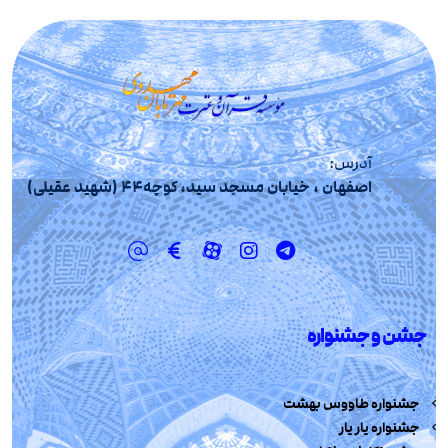
آدرس:
اصفهان ، خیابان مسجد سید، کوچه44 (شهید عقیلی)
جشن و جشنواره
جشنواره طاووس بهشت
جشنواره یار یار