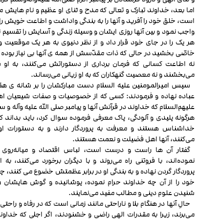
اما بعد، خداوند تبارک و تعالی که مدح و ثنای او عظیم و نام ‏هایش
است، خلق خود را آفرید و آن‏ها را به بندگی واداشت و اطاعت خویش را بر
واجب نمود و بین آن‏ها روزی ایشان و وسیله زندگی و آسایش را تقسیم 
هر یک را در جای خود قرار داد و از نظر دنیوی به هر یک موقعیت و 
خاصّی بخشید در حالی که ذات مقدّسش از همه‏ ی آن‏ها بی نیاز بوده
نه اطاعت کسانی که فرمان برداری از دستوراتش می‌کنند، به او
می‌بخشند و نه معصیت گنه‏کاران که به او زیانی می‌رساند.
سپس امیرالمومنین علیه السلام دست مبارکشان را بر شانه‏ ی همّ
عباده نهاده و فرمودند: کسی که از خصوصیات و صفات شیعیان اه
علیهم‌السلام که خداوند در قرآنش آن‏ها و پیامبر صلی الله علیه وآله و سلم
هرگونه پلیدی و آلودگی، پاک معرفی فرموده سوال کرد، باید بداند که 
خداشناس هستند و معرفت به پروردگار دارند و به دستورات ا
می‌کنند، آن‏ها اهل فضیلت و نعمت هستند.
گفتار آن ها راست و درست است، لباس اقتصاد و میانه‌روی 
نموده‌اند، با فروتنی راه می‌روند و با دیگران برخورد می‌کنند، به
پروردگار گردن نهاده و به بندگی او در برابر عظمتش خضوع می‏ کنند،
خود را از آن چه خداوند حرام نموده، پوشانیده و گوش‏ هایشان ر
شنیدن علوم دینی و مطالب مفید می‌نمایند.
حالِ آن‏ها در هنگام بلا و ناراحتی مانند زمانی است که در رفاه و راحتی
می‌برند، زیرا به مقدرات الهی راضی و خشنودند، اگر اجلی که خداوند