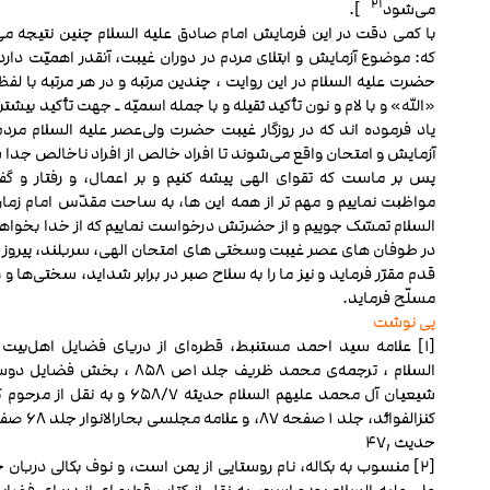
۲۱
می‌شود
].
با کمی دقت در این فرمایش امام صادق علیه السلام چنین نتیجه می‌
که: موضوع آزمایش و ابتلای مردم در دوران غیبت، آنقدر اهمیّت دارد
حضرت علیه السلام در این روایت ، چندین مرتبه و در هر مرتبه با لفظ
«الله» و با لام و نون تأکید ثقیله و با جمله اسمیّه ـ جهت تأکید بیشت
یاد فرموده اند که در روزگار غیبت حضرت ولی‌عصر علیه السلام مردم
آزمایش و امتحان واقع می‌شوند تا افراد خالص از افراد ناخالص جدا 
پس بر ماست که تقوای الهی پیشه کنیم و بر اعمال، و رفتار و گفت
مواظبت نماییم و مهم تر از همه این ها، به ساحت مقدّس امام زمان
السلام تمسّک جوییم و از حضرتش درخواست نماییم که از خدا بخواهد 
در طوفان های عصر غیبت وسختی های امتحان الهی، سربلند، پیروز و
‌قدم مقرّر فرماید و نیز ما را به سلاح صبر در برابر شداید، سختی‌ها و ر
مسلّح فرماید.
پی نوشت
[۱] علامه سید احمد مستنبط، قطره‌ای از دریای فضایل اهل‌بیت 
السلام ، ترجمه‌ی محمد ظریف جلد ۱ص ۸۵۸ ، بخش ف
شیعیان آل محمد علیهم السلام حدیثه ۶۵۸/۷ و به نقل 
حدیث ۴۷٫
[۲] منسوب به بکاله، نام روستایی از یمن است، و نوف بکالی دربان