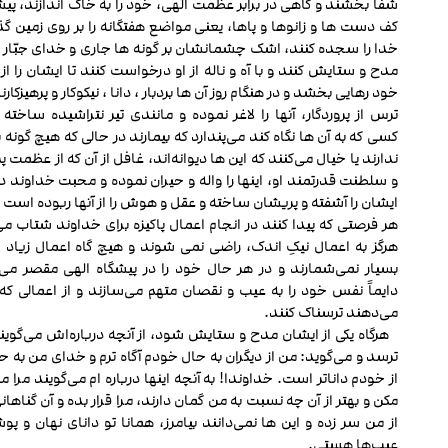
شفا بخشند و گاهی در برابر عظمت الهی، خود را به خاک اندازند، پیش
کف دست ها و زانو‌ها و پاها، یعنی مواضع هفتگانه را بر روی زمین گذ
خدا را سجده کنند، اشک چشمان‏شان بر گونه ‏ها جاری و خدای جبّار ب
مدح و ستایش کنند و با آه و ناله از او درخواست کنند تا ایشان را ا
خود رهایی بخشد و در هنگام روز آن ها بردبار ، دانا ، نیکوکار و پرهیزکارن
ترس از پروردگار، آن‏ها را لاغر نموده و مانندی تیر نتراشیده ساخت
کسی که به آن ها نگاه کند می‌پندارد که بیمارند در حالی که هیچ گونه 
ندارند یا خیال می‌کنند که این ها دیوانه‌اند، غافل از آن که از عظمت پر
و سلطنت قدرتمند او، این‏ها را واله و حیران نموده و محبت خداوند 
ایشان را آشفته و پریشان ساخته و عقل و هوش را از آن‏ها ربوده است .
هر فرصتی که پیدا کنند در انجام اعمال پاکیزه برای خداوند شتاب می
هرگز به اعمال نیکِ اندک، راضی نمی‏ شوند و هیچ گاه اعمال زیاد خ
بسیار نمی‌شمارند و در هر حال خود را در پیشگاه الهی مقصر می‌د
دایماً نفس خود را به عیب و نقصان متهم می‌سازند و از اعمالی که 
می‌دهند ترسناک کنند.
هرگاه یکی از ایشان مدح و ستایش شود، از آنچه درباره‌اش می‌گویند
ترسد و می‌گوید: من از دیگران به حال خودم آگاه ترم و خدای من به 
از خودم داناتر است. خداوندا! به آنچه این‏ها درباره ام می‌گویند مرا 
مکن و بهتر از آن چه نسبت به من گمان دارند، مرا قرار بده و آن گناهانی
از من سر زده و این ها نمی‌دانند بیامرز، همانا تو دانای نهان و پو
عیب‌ها هستی.