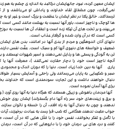
ایشان معین کرده، نبود جان‏هایشان درکالبد به اندازه‏ ی چشم به هم زدن
نمی‌گرفت، چون مشتاق لقاء خداوند و پاداش او می‌باشند و از کی
ترسناکند. خالق یکتا در نظر ایشان با عظمت و بزرگ است و غیر او به 
ها کوچک و ناچیز است، باور آن‏ها نسبت به بهشت مانند کسی است که 
می‌بیند و بر تخت های آن تیکه زده است و اعتقاد آن ها نسبت به دوزخ
کسی است که در آن وارد شده و گرفتار عذاب است.
دل‏های آنان اندوهگین و مردم از بدی آن‏ها در امانند، بدن های ایشان 
ضعیف و خواسته های دنیوی آن‏ها کم و سبک است. عفّت نفس دارند 
تن به آلودگی و پستی ها و رذایل نمی‌دهند و اسیر شهوات نیستند و ب
آنچه ناچیز است خود را دچار حقارت نمی‌کنند )، معرفت آن‏ها یا 
یاری آن‏ها به دین خدا زیاد است. دنیا را که دوران اندک و محدودی د
صبر و شکیبایی به پایان می‌رسانند ولی راحتی و آسایش بسیار طولانی
دنبال خواهند داشت و این تجارت سودمندی است که خداوند ب
برای آن‏ها آسان نموده است.
آن‏ها مردمان باهوش و زیرکی هستند که هرگاه دنیا به آن‏ها روی آورد ( و 
و برق و زینت‌های خود سر راه آن‏ها دام بگستراند) ایشان روی خوش
ندهند و چون به دنبال آ‏نها به راه ‌افتد، آن را خسته و ناتوان سازند 
جواب مثبت ندهند هنگامی که شب فرا رسد به عبادت برخیزند، آیات قر
با تأمل و تفکر بخوانند، نفس خود را با مَثَل هایی که در آن است، 
کنند و درد های بی‏ درمان خود را با داروهایی که در آن است، درمان 