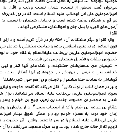
،توصیه فرموده اند سپس به کامل شدن نعمت الهی اشاره می‌فرمای
می‌توان گفت منظور از نعمت، همان نعمت ولایت و اقرار به 
امیرالمومنین علی ابن ابیطالب علیه السلام است، که در روز غدیرخم 
مواقع بر همگان عرضه شده است و درپایان شیعیان را نسبت به ابت
آزمون‌های الهی، با بذل جان و اموالشان، متذکر می‏ گردند.
تقوا
واژه تقوا و دیگر مشتقات آن، ۲۵۸ بار در قرآن کریم آمده و 
فوق العاده ای در متون اسلامی بوده و مباحث مختلفی را شامل می‌
حضرت امیرالمومنین علی‌بن‌ابی‌طالب علیه‌السلام به غلام خود « نو
خصوص صفات و فضایل شیعیان چنین می‏ فرمایند:
« شیعیان من لب‌هایشان خشکیده، و شکم‌های آن‏ها لاغر و تهی
خداشناسی و ترس از پروردگار در چهره‌های آن‏ها آشکار است، 
۱
گوشه‌ای به عبادت خدا مشغول و ترسان و روز هم چون شیر باشند
.
۲
و نیز در همان کتاب از نوف بکالی
نقل می‌کند که گفت: حاجت و نیازی م
سوی امیرالمومنین علی‌بن‌ابی‌طالب علیه السلام می‌کشانید، برای ش
شدن به محضر آن حضرت، جندب بن زهیر، ربیع بن خیثم و پسر برا
۳
همّام بن عباده ابن خیثم را که از اصحاب برنس
و از عابدان و پرهی
زمان خود بود، به همراه خودم بردم و همگی شوق دیدار امیرالم
علی‌بن‌ابی‌طالب علیه السلام را در سر داشتیم. وقتی آن حضرت را م
کردیم که از خانه خارج شده بودند و به طرف مسجد می‌رفتند، با آن