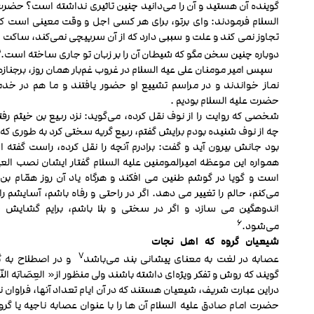
گوینده آن هستید و آن را می‌دانید چنین تاثیری نداشته است؟ حضرت
السلام فرمودند: وای برتو، برای هر کسی اجل و وقت معینی است که 
تجاوز نمی‏ کند و علت و سببی دارد که از آن سرپیچی نمی‌کند، ساکت 
۵
دوباره چنین سخن مگو که شیطان آن را بر زبان تو جاری ساخته است.
سپس امیر مومنان علی عیه السلام در غروب غم‌بار همان روز، برجنازه
نماز خواندند و در مراسم تشییع او حضور یافتند و ما هم در خد
حضرت علیه السلام بودیم .
شخصی که روایت را از نوف نقل کرده، می‌گوید: نزد ربیع بن خیثم رفت
چه از نوف شنیده بودم برایش گفتم، ربیع گریه سختی کرد به طوری که 
بود جانش بیرون آید و گفت: برادرم آنچه را نقل کرده، راست گفته 
همواره این موعظه امیرالمومنین علیه السلام گفتار ایشان نصب الع
است و گویا در گوشم طنین می ‏افکند و هرگاه یاد آن روز همّام بن 
می‌کنم، حالم را تغییر می‏ دهد. اگر در راحتی و رفاه باشم، آسایشم را 
اندوهگین می ‏سازد و اگر در سختی و بلا باشم، برایم گشایش
۶
می‌شود.
شیعیان
گروه
که
اهل
نجات
۷
عصابه در لغت به معنای پیشانی بند می‌باشد
و در اصطلاح به 
گویند که روش و تفکر ویژه‌ای داشته باشند ولی منظور از« العِصَابَه النّا
دراین عبارت شریف، شیعیان هستند که در آن ایام تعداد آن‏ها، فراوان ن
حضرت امام صادق علیه السلام آن ها را با عنوان عصابه ناجیه یا گرو