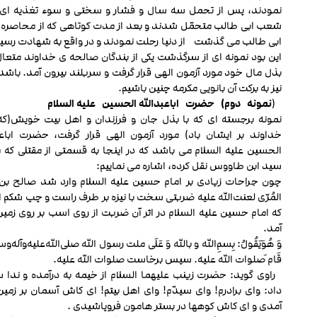
نمودند، پس از تحمل سه سال و فشار و سختی و سوء تغذیه ای 
شعب ابی طالب متحمّل شدند و بعد از مدت کوتاهی که از محاصر
ابی طالب می گذشت از دنیا رحلت نمودند و در واقع به شهادت رسید
این بود نمونه ‏ای از سرگذشت یکی از بندگان صالحه ی خداوند متعال 
بذل مال خود مورد آزمون الهی قرار گرفت و سربلند بیرون آمد. باشد 
نیز به برکت آن بانویی مکرمه چنین باشیم.
(
نمونه
دوم)
حضرت
اباعبدالله الحسین
علیه السلام
نمونه برجسته ای که با بذل جان و فرزندان و اهل بیت خویش(که
خداوند بر ایشان باد) مورد آزمون الهی قرار گرفت، حضرت اباعب
الحسین علیه السلام می باشد که در اینجا به قسمتی از مقتلی که 
سید ابن طاووس نقل کرده، اشاره می نماییم:
چون جراحات زیادی بر امام حسین علیه السلام وارد شد صالح ب
المُرّی لعنت‌الله علیه ضربتی سخت با نیزه بر طرف راست و چپ شکم ا
که امام حسین علیه السلام در اثر آن ضربت از روی اسب بر روی زمین
آمد.
وَ هُوَیَقُولُ: بِسمِ‌الله و بالله وَ عَلَی ملت رسول الله صلی‌الله‌علیه‌وآله‌و‌سلم
قَام َصلوات الله علیه. سپس برخاست صلوات الله علیه.
راوی گوید: حضرت زینب علیهما السلام از خیمه به درآمده و ندا 
داد: وای برادرم! وای سیدّم! وای اهل بیتم! ای کاش آسمان بر زمین
آمدی و ای کاش کوه‏ها در بستر هامون فروپاشیدی .