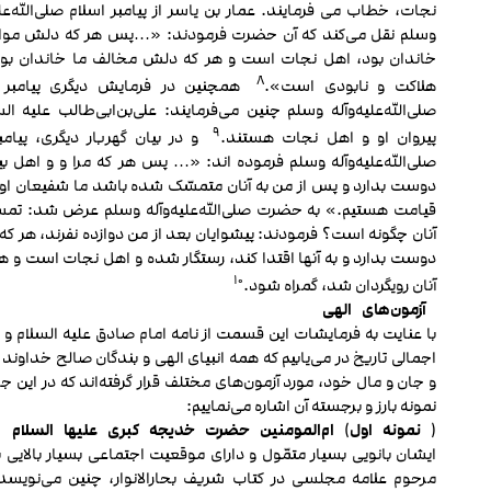
نجات، خطاب می فرمایند. عمار بن یاسر از پیامبر اسلام صلی‌الله‌علی
وسلم نقل می‌کند که آن حضرت فرمودند: «…پس هر که دلش موا
خاندان بود، اهل نجات است و هر که دلش مخالف ما خاندان بو
۸
هلاکت و نابودی است».
همچنین در فرمایش دیگری پیامبر ا
صلی‌الله‌علیه‌وآله وسلم چنین می‌فرمایند: علی‌بن‌ابی‌طالب علیه ال
۹
پیروان او و اهل نجات هستند.
و در بیان گهربار دیگری، پیامبر
صلی‌الله‌علیه‌وآله وسلم فرموده اند: «… پس هر که مرا و و اهل بی
دوست بدارد و پس از من به آنان متمسّک شده باشد ما شفیعان او د
قیامت هستیم.» به حضرت صلی‌الله‌علیه‌وآله وسلم عرض شد: تم
آنان چگونه است؟ فرمودند: پیشوایان بعد از من دوازده نفرند، هر که آ
دوست بدارد و به آن‏ها اقتدا کند، رستگار شده و اهل نجات است و هر
۱۰
آنان رویگردان شد، گمراه شود.
آزمون
های
الهی
با عنایت به فرمایشات این قسمت از نامه امام صادق علیه السلام و 
اجمالی تاریخ در می‌یابیم که همه انبیای الهی و بندگان صالح خداوند 
و جان و مال خود، مورد آزمون‌های مختلف قرار گرفته‌اند که در این جا
نمونه بارز و برجسته آن اشاره می‌نماییم:
(
نمونه
اول
)
ام
المومنین
حضرت
خدیجه
کبری
علیها
السلام
ایشان بانویی بسیار متمّول و دارای موقعیت اجتماعی بسیار بالایی ب
مرحوم علامه مجلسی در کتاب شریف بحارالانوار، چنین می‌نویسد: