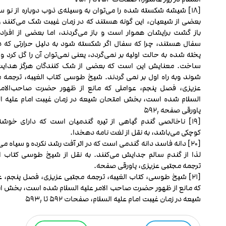
[۱۸] شیشه شکسته شده را می‌توان به وسیله‌ی ذوب دوباره از نو 
بعضی از شیعیان، این گونه هستند که در زمان غیبت شک می‌کنند ول
باز گشت برایشان هموار است و باز می‌گردند، اما بعضی از افراد 
سفال هستند، چرا که سفال اگر شکسته شود به دلیل حرارتی که د
پخته شده به حالت اولیه بر نمی‌گردد، یعنی نمی‌توان آن را گل کرد و 
ساخت. معنایش این است که بعضی از شک کنندگان هرگز هدایت
شوند وبه راه اول بر نمی‏ گردند. شیخ طوسی کتاب الغیبه، ترجمه 
عزیزی، فصل پنجم، عواملی که مانع از ظهور حضرت صاحب‌الامر
السلام شده است، بخش امتحان شیعه در زمان غیبت امام علیه ال
پاورقی صفحه ۵۹۲٫
[۱۹] ناخالصی گندم گیاهی از تیره گندمیان است که دارای خوش
کوچکی می‌باشد، به نقل از لغت نامه دهخدا.
[۲۰] دانه فاسد دانه گندمی است که در اثر آفت رشد نکرده و سیاه م
لذا از گندم سالم جدایش می‌کنند. به نقل از شیخ طوسی کتاب ال
ترجمه مجتبی عزیزی، پاورقی صفحه.
[۲۱] شیخ طوسی، کتاب الغیبه، ترجمه مجتبی عزیزی، فصل پنجم، ع
که مانع از ظهور حضرت صاحب الامر علیه السلام شده است، بخش ا
شیعه در زمان غیبت امام علیه السلام، صفحات ۵۹۲ تا ۵۹۳٫