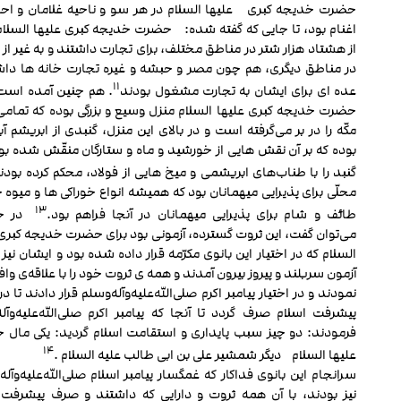
حضرت خدیجه کبری علیها السلام در هر سو و ناحیه غلامان و اح
اغنام بود، تا جایی که گفته شده: حضرت خدیجه کبری علیها السلا
از هشتاد هزار شتر در مناطق مختلف، برای تجارت داشتند و به غیر از 
در مناطق دیگری، هم چون مصر و حبشه و غیره تجارت خانه ها داش
۱۱
عده‏ ای برای ایشان به تجارت مشغول بودند
. هم چنین آمده است:
حضرت خدیجه کبری علیها السلام منزل وسیع و بزرگی بوده که تمامی
مکّه را در بر می‌گرفته است و در بالای این منزل، گنبدی از ابریشم آ
بوده که بر آن نقش هایی از خورشید و ماه و ستارگان منقّش شده بود
گنبد را با طناب‌های ابریشمی و میخ هایی از فولاد، محکم کرده بودن
محلّی برای پذیرایی میهمانان بود که همیشه انواع خوراکی ها و میوه 
۱۳
طائف و شام برای پذیرایی میهمانان در آنجا فراهم بود.
در حق
می‌توان گفت، این ثروت گسترده، آزمونی بود برای حضرت خدیجه کبری 
السلام که در اختیار این بانوی مکرّمه قرار داده شده بود و ایشان نیز 
آزمون سربلند و پیروز بیرون آمدند و همه ی ثروت خود را با علاقه‌ی وافر،
نمودند و در اختیار پیامبر اکرم صلی‌الله‌علیه‌وآله‌و‌سلم قرار دادند تا 
پیشرفت اسلام صرف گردد تا آنجا که پیامبر اکرم صلی‌الله‌علیه‌وآله
فرمودند: دو چیز سبب پایداری و استقامت اسلام گردید: یکی مال 
۱۴
علیها السلام دیگر شمشیر علی بن ابی طالب علیه السلام .
سرانجام این بانوی فداکار که غمگسار پیامبر اسلام صلی‌الله‌علیه‌وآل
نیز بودند، با آن همه ثروت و دارایی که داشتند و صرف پیشرفت 