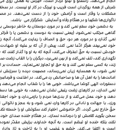
انجام می‌دهد. راستگو و نیکو کردار است، خیرش به همگی روی می‌آ
شرش از همه روگردان است فریب و نیرنگ در کار او نیست. در سختی
مشکلات با وقار است و آرامش خود را از دست نمی‌دهد. در مص
ناگواری‌ها شکیبا و در هنگام رفاه و آسایش شکرگزار می باشد.
به دشمن خود ستم نمی‏ کند و در مورد دوستان به خاطر دوستی با 
گناهی مرتکب نمی‌شود (یعنی نسبت به دوست و دشمن پا را فراتر 
نمی گذارد و در مورد هر دو، حق و انصاف را رعایت می‌کند)، آنچه را
خود نمی‌بیند هرگز ادّعا نمی کند، پیش از آن که بر علیه او شهادت
خودش نسبت به حقّ اعتراف می‌کند، آنچه که به او وا گذار کنند که 
نگهداری کند، تلف نمی‌کند و از بین نمی‌برد، دیگران را با القاب زشت ص
زند، به کسی ستم نمی کند و به حق او تجاوز نمی‌نماید. حسادت بر او
نمی شود، به همسایه زیان نمی‌رساند، مصیبت دیده را سرزنش نمی
امانت‌ها را به اهل آن ها و صاحبانش رد می‌کند. در اطاعت و فرمانبرد
دستورات الهی کوشا می‌باشد. خوبی ها را با شتاب انجام می‌دهد و 
نمی اندازد، در کارهای زشت رغبتی نشان نمی‌دهد، به خوبی‏ ها دست
دهد و خود عمل می‌کند و از بدی‌ها مردم را بازمی‌دارد و خود اجتن
ورزد. با جهالت و نادانی در کارها وارد نمی شود و به عجز و ناتوانی ا
حقّ خارج نمی‏ گردد. اگر خاموشی اختیار کند سکوتش او را خسته نکند
سخن بگوید کلامش او را درمانده نسازد. در هنگام خنده صدای خود را
نکند بلکه خنده او تبسّم است. به آنچه خداوند برایش مقدّر نموده،
است و اکتفا می‌کند. خشم و غضب او را به تاخت و تاز وادار ن