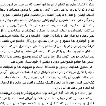
دیگر از نشانه‌های هر کدام از آن ها این است که می‌بینی در امور دینی
قوی و توانا بوده، در عین مدارا کردن و نرمی با مردم، محتاط و دور
است، ایمان او همراه با یقین است. در تحصیل علم و دانش اندوزی
و در آموختن احکام شرعی از فهم والایی برخوردار است، علم خود را با ب
و تحمّل سختی‌ها زینت می‌دهد. در حالی که با خوشرویی و نرمی 
می‌کند، باهوش و زیرک است در هنگام ثروتمندی میانه‌روی را ا
نمی‌دهد و در زمان فقر و ناداری، خود را آراسته و بی‌نیاز نشان می‌دهد، 
ها و گرفتاری ‏ها صبور و در حال عبادتِ پروردگار خاشع می باشد. ب
دیدگان مهربان و در راه حق از عطا و بخشش خودداری نمی‌کند، در 
معاش ملایم و معتدل رفتار می‌کند و همه‌ی همّت و توان خود را ص
نمی‌نماید. در پیدا کردن مال حلال می ‏کوشد، پرطمع نیست و به ناپاک
زشتی ها چشم طمع نمی دوزد و رغبتی از خود نشان نمی‌دهد.
در طریق هدایت پرشور و بانشاط است و شهوت ها و تمایلات ن
خود را کنترل می‌کند و در انجام کارهای نیکو استقامت می‌ورزد. آن چه
نمی‏ داند، فریب آن را نمی‌خورد، حساب و بررسی را نسبت به آنچه عم
ترک نمی‏ کند . خود را در انجام تکلیف مقصّر و تنبل می داند و از کارها
که انجام می‌دهد هراس دارد.
روز را با نام و یاد خدا آغاز می‌کند و با شکر پروردگار به پایان می‌رسا
می‌کند در حالی که از خواب غفلت ترسناک و گریزان است. صبح می کند
فضل و رحمت الهی که شامل حال او شده، خوشحال می باشد.