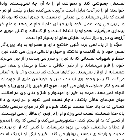
نفسش چموشی کند و بخواهد او را به آن چه نمی‌پسندد وادار
خواسته او را در آنچه مایل است برآورده نمی‌کند، میل و رغبت او در
است که باقی می‌ماند و بی‌اعتنایی او نسبت به چیزی است که زود گذ
و از بین می رود. عمل خود را بر مبنای علم انجام می‌دهد و علم خود
بردباری می‌آمیزد. همواره با نشاط است و از کسالت و تنبلی دوری می
آرزوهای دور و دراز ندارد، لغزش های او بسیار کم است.
مرگ را از یاد نمی‏ برد، قلبی خاشع دارد و همواره به یاد پروردگار
نفس خود را به قناعت واداشته و جهل و نادانی دوری می‏ کند، دین خ
حفظ و شهوات نفسانی که به دین او ضرر می‌رساند را از بین می‌برد
خود را فرو می‌نشاند و از نظر اخلاقی با صفا و بی‌غل‌ و غش می‌
همسایه از او آزار نمی‌بیند. در کارها سخت گیر نیست و آن را به آسانی 
می‌کند. تکبر در وجود وی نیست، صبر و خویشتن داری از چهره او ن
است و ذکر خداوند فراوان می‏ گوید. هیچ کار خیری را از روی ریا و خو
انجام نمی‌دهد، مردم به خیر او امیدوار و شرّ و بدی وی در امانند. 
میان مردمان غافل باشد، دچار غفلت نمی ‏شود و در زمره‏ ی ذاک
کسانی که به یاد خدا هست نوشته شود و اگر در میان مردمی باشد 
یاد خدا هستند، غفلت نمی‌ورزد و او را در زمره ‏ی غافلان نمی‏ نویسند.
از کسی که به او ستم ‌کند، چشم‌پوشی می‌کند و کسی که وی را محروم
از عطا و بخشش خود بی بهره نمی‌سازد. با کسی که از او بریده، 
محبت و رابطه ی دوستی برقرار می کند. خیر و نیکی او نزدیک است 