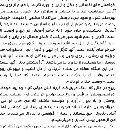
خواهش‌های نفسانی و بخل و آز بر او چیره نگردد، با مردم از روی بص
آگاهی معاشرت کند و با خوشی و سازش جدا شود. صحبت می‌کن
بهره‌مند شود و سود ببرد، پرسش می‌کند تا مطلبی را بفهمد، خودش 
زحمت می‌اندازد و مردم از او در دفاع و آسایش هستند، به مردم را
آسایش بخشیده و جان خود را به خاطر آخرتش در رنج و زحمت ان
است. اگر بر او ستم شود صبر می‌کند تا خدای متعال او را یاری و امدا
او به گذشتگان از اهل خیر اقتدا نموده و خود الگوی خوبی برای نیکوک
خیرخواهان آینده است. آن‏ها کارگزاران الهی و فرمان بردار دستورات خد
چراغ‌های روشن در روی زمین و در میان بندگان او هستند. آن‏ها شیع
دوستان ما هستند، از ما و با ما می‌باشند، آه! مشتاق دیدار آن‏ها هست
در این هنگام همّام بن عباده فریادی از دل کشید و بیهوش روی
افتاد، وقتی او را حرکت دادند متوجه شدند که دنیا را وداع
است.«رحمت خدا بر او باد».
ربیع در حالی که اشک می‌ریخت گریه کنان عرض کرد: چه زود موعظ
ای امیرمومنان! بر قلب و روح پسر برادرم اثر کرد و او را منقلب نمود
روحش را به پرواز درآورد و دوست داشتم که من جای او می 
امیرالمومنین علیه السلام فرمودند: پندهای رسا، این گونه در اه
آماده پذیرش حق هستند و زمینه‏ ی فراهمی دارند، اثر می‌کند. به خد
من از همین پیش آمد بر او می‌ترسیدم.
یکی از حاضرین عرض کرد: ای امیر مومنان! پس چگونه این گفتار در ش