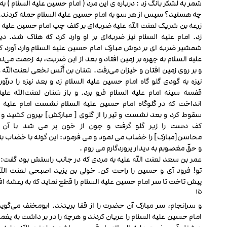
شمر به لشکر بانگ زد : درباره ی این مرد ( امام حسین علیه السلام ) به 
چه هستید؟ سپس از هر سو به امام حسین علیه السلام حمله کردند
زرعه بن شریک لعنت الله علیه ضربه‌ای بر کتف چپ امام حسین علیه ا
زد. امام علیه السلام نیز ضربه‌ای بر او وارد کرد که هلاک شد. دیگ
شمشیر ضربه ای بر دوش مبارک امام حسین علیه السلام وارد آورد که
علیه السلام به چهره بر زمین افتاد و بعد از این ضربت، به زحمت می
و بر روی زمین افتان و خیزان می‌رفت. سَنان بن أَنَس نخعی لعنت‌الله ع
نیزه به گودی گلو گاه امام حسین علیه السلام زد و بعد نیزه را درآور
قفسه سینه امام علیه السلام فرو برد. و باز سَنان لعنت‌الله علیه
انداخت که در گلوگاه امام حسین علیه السلام نشست امام علیه ا
سقوط کرد و بعد نشست و تیر را از گلوی [ مبارکش] بیرون کشید و 
کف دست را زیر گلو گرفت و چون از خون پر می شد با آن 
محاسن[مبارک] را خضاب می نمود و می فرمود: این گونه با خضاب به
و حقّ مغصوبم به دیدار پروردگارم می روم .
عمر بن سعد لعنت الله علیه به مردی که در جانب راستش بود گفت: و
تو! فرود آی و حسین را راحت کن. خولی بن یزید اصبحی لعنت الله
پیش تاخت تا سر امام حسین علیه السلام را قطع نماید که به رعشه اف
۱۵
و سرانجام، سر مبارک آن حضرت را از قفا بریدند. ابومخنف می‌گوید:
امام حسین علیه السلام را عریان کردند و هرچه را در بر داشت به یغما