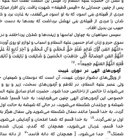
و شنل آن حضرت علیه السلام را، قیس بن اشعث لعنت الله علیه ر
پس از چنین جسارتی به «قیس قطیفه» شهرت یافت. پای افزار مبارکش
مردی از قبیله‌ی بنی اسود که به او اسود می‌گفتند، به غارت برد و 
شان را مردی از قبیله‌ی بنی نهشل برداشت که بعدها به دست خا
حبیب بن بدیل افتاد.
سپس سپاهیان به چپاول لباس‏ها و زینت‌ها و شتران پرداختند و در آ
سوی حرم و زنان امام حسین علیه السلام و اسباب و لوازم او روی آورد
«اللَّهُمَ العَن أَوَّلَ ظَالِمٍ ظَلَمَ حَقَّ مُحَمَّدٍ وَ آلِ مُحَمَّدٍ وَ آخِرَ تَابِعٍ لَهُ عَل
اللَّهُمَّ العَنِ العِصَابَهَّ الَّتِی جَاهَدَتِ الحُسَینَ وَ شَایَعَت وَ بَایَعَت وَ تَابَع
۱۷
قَتلِهِ اللَّهُمَّ العَنهُم جَمِیعاً» .
آزمون
های
الهی
در
دوران
غیبت
از ویژگی‌های دشوار دوران غیبت، آن است که دوستان و شیعیان
ولی عصر علیه السلام، در تلاطم و آزمون‌های سخت، زیر و رو و 
می‌شوند تا خالص از ناخالص جدا شود. حضرت امام صادق علیه السل
خصوص این آزمون‌های الهی چنین می‌فرمایند: به خدا قسم! شما 
شیشه و چراغدان شکسته می‌شوید، در حالی که شیشه به حالت اول ب
گردد. به خدا قسم! مانند سفال شکسته می‌شوید ولی سفال هرگز به
۱۸
اول بر نمی‌گردد.
به خدا قسم که شما امتحان و آزمایش می‌شوی
خدا قسم، غربال می‌شوید، همچنان که گندم، غربال شده 
۲۰
۱۹
شملک
جدا می‌شود. [ همچنان که دانه فاسد
از دانه سال