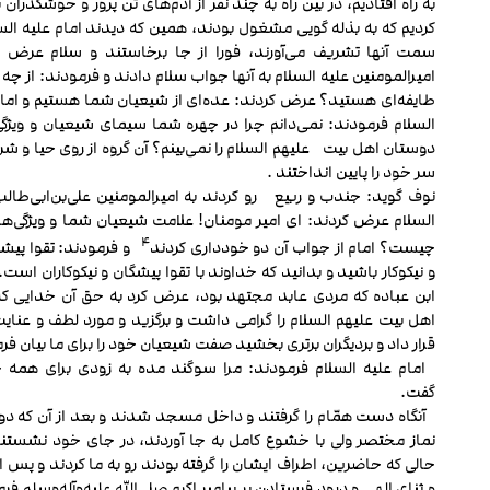
به راه افتادیم، در بین راه به چند نفر از آدم‌های تن‏ پرور و خوشگذران 
کردیم که به بذله‏ گویی مشغول بودند، همین که دیدند امام علیه الس
سمت آنها تشریف می‌آورند، فورا از جا برخاستند و سلام عرض ک
امیرالمومنین علیه السلام به آن‏ها جواب سلام دادند و فرمودند: از چه 
طایفه‌ای هستید؟ عرض کردند: عده‌ای از شیعیان شما هستیم و امام
السلام فرمودند: نمی‌دانم چرا در چهره شما سیمای شیعیان و ویژگ
دوستان اهل بیت علیهم السلام را نمی‌بینم؟ آن گروه از روی حیا و ش
سر خود را پایین انداختند .
نوف گوید: جندب و ربیع رو کردند به امیرالمومنین علی‌بن‌ابی‌طالب
السلام عرض کردند: ای امیر مومنان! علامت شیعیان شما و ویژگی‌های 
۴
چیست؟ امام از جواب آن دو خودداری کردند
و فرمودند: تقوا پیشه
و نیکوکار باشید و بدانید که خداوند با تقوا پیشگان و نیکوکاران است.
ابن عباده که مردی عابد مجتهد بود، عرض کرد به حق آن خدایی ک
اهل بیت علیهم السلام را گرامی داشت و برگزید و مورد لطف و عنای
قرار داد و بردیگران برتری بخشید صفت شیعیان خود را برای ما بیان فرم
امام علیه السلام فرمودند: مرا سوگند مده به زودی برای همه 
گفت.
آنگاه دست همّام را گرفتند و داخل مسجد شدند و بعد از آن که دو
نماز مختصر ولی با خشوع کامل به جا آوردند، در جای خود نشستند
حالی که حاضرین، اطراف ایشان را گرفته‏ بودند رو به ما کردند و پس 
و ثنای الهی و درود فرستادن بر پیامبر اکرم صلی‌الله‌ علیه‌وآله‌و‌سلم فر