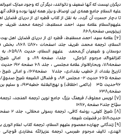
دیگران نیست که آنها ضعیف و ناتوانند، دیگر آن که وجود مبارک امیرال
علیه السلام جامع همه‌ی این اوصاف و برتر همه این‏ها بوده و فاقد آن‏ها
تا دچار حسرت آن گردد. به نقل از کتاب قطره ای از دریای فضایل اه
زیرنویس صفحه۸۶۸٫
[۶] علامه سید احمد مستنبط، قطره ای از دریای فضایل اهل بیت 
السلام، ترجمه محمد ظریف جلد ۱صفحات
دوستان و شیعیان آل‌محمد عل
کنزالفوائد مرحوم کراجکی، جلد۱، صفحه ۸۹، و 
تاریخ بغداد از خطیب بغدادی، جلد۷ صفحه۱۶۲، 
صفحه ۶۶۵ حدیث ۲- مجلس ۸۴، و فضائل الشیعه شیخ ص
۹۶حدیث ۳۵ (باکمی اختلاف) و نهج‌البلاغه خ
صفحه۲۳۸٫
[۷] لویس معلوف/ فرهنگ بزرگ جامع نوین ترجمه المنجد، ترجمه
سیّاح جلد۲ صفحه ۱۲۸۶٫
حدیث۵۱۸ در فضیلت شیعه.
[۹] زندگانی چهارده معصوم علیهم السلام، ترجمه کتاب اعلام الوری به
الهدی، تالیف مرحوم طبرسی، ترجمه عزیزالله عطاردی قوچانی