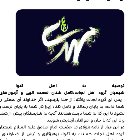
توصیه
به
اهل
تقوا
شیعیان
گروه
اهل
نجات،کامل
شدن
نعمت
الهی
و
آزمون
های
پس ای گروه نجات یافته! از خدا بترسید. اگر خداوند آن نعمتی را 
شما داده، به پایان رساند و کامل کند، زیرا کار شما به پایان نرسد 
نشود تا این که به شما برسد همانند آنچه به شایستگان پیش از شما
و تا این که با جان و اموالتان آزمایش شوید.
در این فراز از نامه مولای ما حضرت امام صادق علیه السلام شیعیان 
گروه اهل نجات هستند به تقوا، پرهیزکاری و ترس از خداوندی 