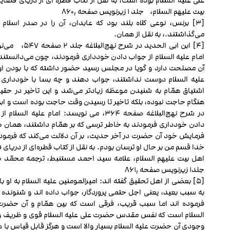
علی علیه السلام بوده است، به نقل از کتاب قطره ای از دریای فضای
بیت علیهم السلام، جلد ۱ زیرنویس صفحه ۸۶۰٫
[۳] برنس، نوعی کلاه بلند بود که عابدان، آن را در صدر اسلام 
می‌گذاشتند.، به نقل از همان.
[۴] ابن ابی الحدید در شرح نهج‌البلا
امام علیه السلام از جواب دادن خودداری فرمودند، چون می‌دانستند 
آن مصلحت دارد و گویا در مجلس رسید حضور داشته که با بودن او،
علیه السلام دوست نداشتند، جواب دهند و چه بسا با خودداری 
اشتیاق همّام به شنیدن موعظه زیاد‌تر می‌شد و این تاخیر در حقی
هنگام حاجت نبوده، بلکه تاخیر تا رسیدن وقت حاجت بوده است و ابن
در شرح نهج‌البلاغه صفحه ۳۶۴، می نویسد: امام علیه السلا
دادن خودداری فرمودند به خاطر ترسی که بر همّام داشتند، همان ط
فرمایش خود آن حضرت در آخر حدیث، بر آن دلالت می‌کند که فرمودن
خدا قسم من بر حال او ترسان بودم. به نقل از کتاب قطره‌ای از دریای
اهل بیت علیهم السلام، علامه سید احمد مستنبط، ترجمه محمّد 
جلد۱ زیرنویس صفحه ۸۶۱٫
[۵] بعضی از اهل تحقیق گفته ‏اند: امیرالمومنین علیه السلام به او با
به سبب بعید، یعنی اجل حتمی پروردگار، جواب داده ‏اند و شنونده را
فرموده ‏اند اما سبب قریب، فرقی است که بین همّام و آن حضرت
السلام است که نفس مقدس حضرت علی علیه السلام قوی و ظریف 
وجودی آن حضرت علیه السلام بسیار والا است و هرگز قابل قیاس با هم