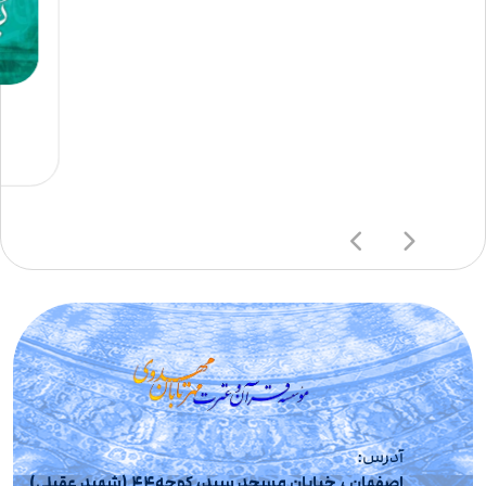
آدرس:
اصفهان ، خیابان مسجد سید، کوچه44 (شهید عقیلی)