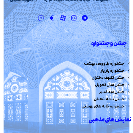
جشن و جشنواره
جشنواره طاووس بهشت
جشنواره یار یار
جشن تکلیف دختران
جشن سال تحویل
جشن عید غدیر
جشن نیمه شعبان
جشنواره خانه های بهشتی
نمایش های مذهبی