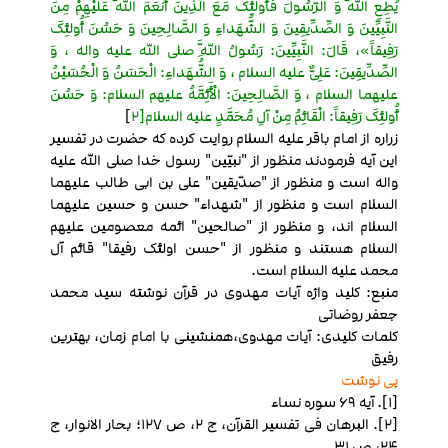
یُطِعِ اللَّهَ وَ الرَّسُولَ فَأُولئِکَ مَعَ الَّذِینَ أَنْعَمَ اللَّهُ عَلَیْهِمْ مِنَ
النَّبِیِّینَ وَ الصِّدِّیقِینَ وَ الشُّهَداءِ وَ الصَّالِحِینَ وَ حَسُنَ أُولئِکَ
رَفِیقاً»، قَالَ: النَّبِیِّینَ: رَسُولُ اللَّهِ صلی الله علیه واله ، وَ
الصِّدِّیقِینَ: عَلِیٌّ علیه السلام ، وَ الشُّهَداءِ: الْحَسَنُ وَ الْحُسَیْنُ
علیهما السلام ، وَ الصَّالِحِینَ: الْأَئِمَّهُ علیهم السلام: وَ حَسُنَ
أُولئِکَ رَفِیقاً: الْقَائِمُ مِنْ آلِ مُحَمَّدٍ علیه السلام[2
]
زراره از امام باقر علیه السلام روایت کرده که حضرت در تفسیر
این آیه فرمودند منظور از "نبیّین" رسول خدا صلی الله علیه
واله است و منظور از "صدّیقین" علی بن ابی طالب علیهما
السلام است و منظور از "شهداء" حسن و حسین علیهما
السلام اند، و منظور از "صالحین" ائمه معصومین علیهم
السلام هستند و منظور از "حسن اولئک رفیقا" قائم آل
محمد علیه السلام است.
منبع: کلید واژه آیات مهدوی در قرآن نوشته سید محمد
جعفر روضاتی
کلمات کلیدی: آیات مهدوی،همنشینی با امام زمان، بهترین
رفیق
پی نوشت
[1]. آیه 69 سوره نساء
[2]. البرهان فی تفسیر القرآن، ج 2، ص 127؛ بحار الانوار، ج
24، ص 31