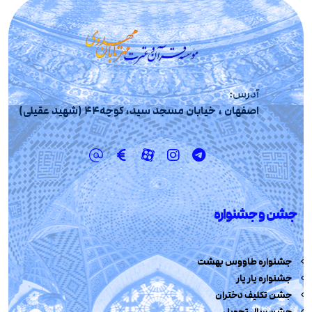
آدرس:
اصفهان ، خیابان مسجد سید، کوچه44 (شهید عقیلی)
جشن و جشنواره
جشنواره طاووس بهشت
جشنواره یار یار
جشن تکلیف دختران
جشن سال تحویل