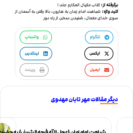
برگرفته از:
کتاب مکیال المکارم جلد 1
کلید واژه:
شباهت امام زمان به هارون، بالا رفتن به آسمان از
سوی خدای متعال، شنیدن سخن از راه دور
تلگرام
واتساپ
ایکس
لینکدین
ایمیل
پرینت
دیگر مقالات مهر تابان مهدوی
شباهت امام زمان (عجل الله فرجه الشریف) به حض