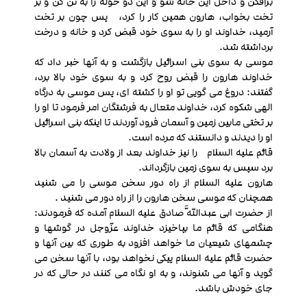
برافکن و داخل این خانه شو و این دو حوله را به تن کن و بر
تخت بخواب، هارون همین کار را کرد، پس چون بر تخت
آرمید، خداوند او را به سوی خود قبض کرد و خانه و درخت
برداشته شد.
موسی به سوی بنی اسرائیل بازگشت و به آنها خبر داد که
خداوند هارون را قبض روح کرد و به سوی خود بالا برد،
گفتند: دروغ می گویی تو او را کشته ای، پس موسی به درگاه
الهی شکوه کرد، خداوند متعال به فرشتگان امر فرمود تا او را
بر تختی مابین زمین و آسمان فرود آوردند تا اینکه بنی اسرائیل
او را دیدند و دانستند که مرده است.
قائم علیه السلام را نیز خداوند بعد از ولادت به آسمان بالا
برد سپس به سوی زمین بازگرداند.
هارون علیه السلام از راه دور سخن موسی را می شنید
همچنان که موسی سخن هارون را از راه دور می شنید .
از حضرت ابی عبداللَّه صادق علیه السلام آمده که فرمودند:
هنگامی که قائم ما بپاخیزد خداوند عزّوجل در گوشها و
چشمهای شیعیان ما خواهد افزود به طوری که بین آنها و
حضرت قائم علیه السلام پیکی نخواهد بود، با آنها سخن می
گوید و آنها می شنوند، و به او نگاه می کنند در حالی که در
جای خودش باشد.