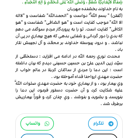
شِفآءٌ لایُغادِرُهُ سُقْمٌ ، وَصَلَّی اللَّهُ عَلی مُحَمَّدٍ وَ الِهِ النُّجَبآءِ .
به نام خداوند بخشنده مهربان
(گفتن) " بسم اللَّه" دواست و "الحمدالله" شفاست و "لااله
الا الله" موجب کفایت است و "هو الشافی" شفاست و "هو
الکافی" کفایت است. تو را به پروردگار مردم سوگند می دهم
که بدي را دور گردانی و شفایی بدهی که هیچ بیماري در پی آن
نباشد . و درود پیوسته خداوند بر محمّد و آل نجیبش نثار
باد .
محدث نوري رحمه الله در ادامه می افزاید : دستخطّی از
سیّد زین الدین علیّ بن حسین حسینی دیدم که بیان داشته
است : این دعا را مردي از ساکنان کربلا در عالم خواب از
حضرت مهدي ارواحنا فداه آموخته بود .
وي بیمار بود ، و از بیماري خود به حضرت مهدي صلوات اللَّه
علیه شکایت کرد و آن حضرت دستور فرمود این دعا را
بنویسد و بشوید و بنوشد . وي چنان کرد و فوراً بیماریش
برطرف شد .
تلگرام
واتساپ