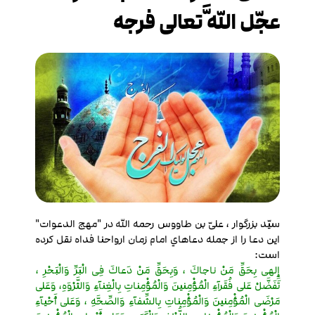
عجّل اللَّه تعالی فرجه
سیّد بزرگوار ، علیّ بن طاووس رحمه الله در "مهج الدعوات"
این دعا را از جمله دعاهاي امام زمان ارواحنا فداه نقل کرده
است:
إِلهی بِحَقِّ مَنْ ناجاكَ ، وَبِحَقِّ مَنْ دَعاكَ فِی الْبَرِّ وَالْبَحْرِ ،
تَفَضَّلْ عَلی فُقَرآءِ الْمُؤْمِنینَ وَالْمُؤْمِناتِ بِالْغِنآءِ وَالثَّرْوَهِ، وَعَلی
مَرْضَی الْمُؤْمِنینَ وَالْمُؤْمِناتِ بِالشِّفآءِ وَالصِّحَّهِ ، وَعَلی أَحْیآءِ