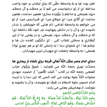
اهل بیت او؛ و به واسطه حقّی که براي ایشان بر خود واجب
ساخته اي از تو درخواست می کنم تا بر محمّد و آل محمّد
درود بفرستی و حاجتم را برآورده سازي؛ همین ساعت، همین
ساعت اي آقاي من؛ اي مولاي من؛ اي فریادرس من؛ از تو
می خواهم به واسطه تمامی نام هایی که خویشتن را بدان
نامیده اي، و آن را در دانش پنهانیت نزد خود نگه داشته اي؛
که بر محمّد و آل محمّد درود بفرستی، و در رهایی ما از این
گرفتاري و سختی شتاب کنی . اي دگرگون کننده دل ها و
چشم ها ؛ اي شنواي دعا ؛ به راستی که تو بر هر چیزي توانا
هستی ؛ به واسطه رحمتت اي مهربان ترین مهربانان .
دعاي امام عصر عجّل اللَّه تعالی فرجه براي شفاء از بیماري ها
محدّث نوري رحمه الله می فرماید : شیخ بزرگوار جناب
کفعمی رحمه الله در کتاب " البلد الأمین" از حضرت مهدي
صلوات اللَّه علیه روایت می کند کسی که این دعا را با تربت
امام حسین علیه السلام در ظرف نو بنویسد، و آن را بشوید و
بنوشد، از بیماریش رهایی می یابد:
بِسْمِ اللَّهِ الرَّحْمنِ الرَّحیمِ
بِسْمِ اللَّهِ دَوآءٌ ، وَالْحَمْدُ للَّهِ شِفآءٌ ، وَلا إِلهَ إِلَّا اللَّهُ کِفآءٌ ، هُوَ
الشَّافی شِفآءٌ ، وَهُوَ الْکافی کِفآءٌ ، أَذْهِبِ الْبَأْسَ بِرَبِّ الناس.