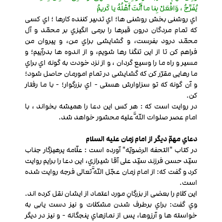
یُفَرِّجُ ، وَافْعَلْ بِنا ما أَنْتَ أَهْلُهُ یا کَریمُ
اي روشنی بخش روشنی ها؛ اي تدبیر کننده کارها ؛ اي کسی
که تمام مردگان درون قبرها را برمی انگیزي بر محمّد و آل
محمّد درود بفرست، و گشایشی براي من، و پیروان من
فراهم کن تا از این تنگنا رها شویم، و از اندوه ها بدرآییم؛ و
مسیر و راه ما را وسیع گردان ، و از نزد خودت به گونه اي براي
ما رهایی مقرّر کن که گشایشی در تمام امورمان حاصل شود؛
و آن گونه که تو سزاوارش هستی - اي بزرگوار؛ - با ما رفتار
کن.
در روایت است که : هر کس این دعا را همیشه بخواند ، با
امام عصر صلوات اللَّه علیه محشور خواهد شد.
دعاي مهمّ دیگر از امام زمان علیه السلام
در کتاب "التحفه الرضویّه" آورده است : علّامه پرهیزگار جناب
سیّد حسن فرزند سیّد علی آقا شیرازي، این دعا را برایم روایت
کرد و گفت که: از امام زمان عجّل اللَّه تعالی فرجه روایت شده
است.
این کلام را بعضی از بزرگانِ مورد اعتماد از ایشان نقل کرده اند.
وي گفت: براي برطرف شدن مشکلات و نیز دست یابی به
خواسته ها و آرزوها، پس از نمازهاي پنجگانه - و نیز در دیگر