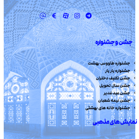
جشن و جشنواره
جشنواره طاووس بهشت
جشنواره یار یار
جشن تکلیف دختران
جشن سال تحویل
جشن عید غدیر
جشن نیمه شعبان
جشنواره خانه های بهشتی
نمایش های مذهبی