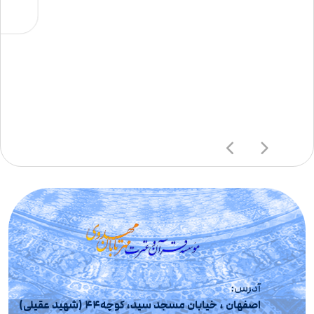
آدرس:
اصفهان ، خیابان مسجد سید، کوچه44 (شهید عقیلی)