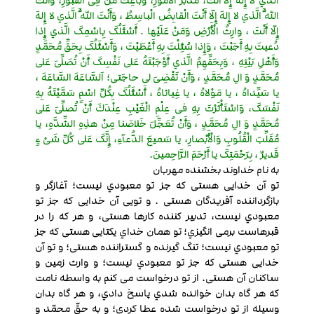
الَّذي لا إِلهَ إِلّا أَنْتَ، مُدَبِّرُ الْاُمُورِ، وَباعِثُ مَنْ فِی الْقُبُورِ، وَأَنْتَ
اللَّهُ الَّذي لا إِلهَ إِلّا أَنْتَ الْقابِضُ الْباسِطُ ، وَأَنْتَ اللَّهُ الَّذي لا إِلهَ
إِلّا أَنْتَ ، وارِثُ الْأَرْضِ وَمَنْ عَلَیْها . أَسْئَلُکَ بِاسْمِکَ الَّذي إِذا
دُعیتَ بِهِ أَجَبْتَ ، وَإِذا سُئِلْتَ بِهِ أَعْطَیْتَ ، وَأَسْئَلُکَ بِحَقِّ مُحَمَّدٍ
وَأَهْلِ بَیْتِهِ ، وَبِحَقِّهِمُ الَّذي أَوْجَبْتَهُ عَلی نَفْسِکَ أَنْ تُصَلِّیَ عَلی
مُحَمَّدٍ وَ الِ مُحَمَّدٍ ، وَأَنْ تَقْضِیَ لی حاجَتی؛ اَلسَّاعَهَ السَّاعَهَ ،
یا سَیِّداهُ ، یا مَوْلاهُ ، یا غِیاثاهُ ، أَسْئَلُکَ بِکُلِّ اسْمٍ سَمَّیْتَهُ بِهِ
نَفْسَکَ، وَاسْتَأْثَرْتَ بِهِ فی عِلْمِ الْغَیْبِ عِنْدَكَ أَنْ تُصلِّیَ عَلی
مُحَمَّدٍ وَ الِ مُحَمَّدٍ ، وَأَنْ تُعَجِّلَ خَلاصَنا مِنْ هذِهِ الشِّدَّهِ، یا
مُقَلِّبَ الْقُلُوبِ وَالْأَبْصارِ، یا سَمیعَ الدُّعآءِ، إِنَّکَ عَلی کُلِّ شَیْ ءٍ
قَدیرٌ ، بِرَحْمَتِکَ یا أَرْحَمَ الرَّاحِمینَ.
به نام خداوند بخشنده مهربان
تو آن خدایی هستی که جز تو معبودي نیست؛ آغازگر و
بازگرداننده آفریدگان هستی . و تویی آن خدایی که جز تو
معبودي نیست، تدبیر کننده کارها هستی، و هر که را در
قبرهاست برمی انگیزي؛ تو همان خداي یکتایی هستی که جز
تو معبودي نیست؛ تنگ گیرنده و گستراننده هستی؛ و تو آن
خدایی هستی که جز تو معبودي نیست؛ و وارث زمین و
ساکنان آن هستی. از تو درخواست می کنم به واسطه نامت
که هر گاه بدان خوانده شدي پاسخ دادي، و هر گاه بدان
وسیله از تو درخواست شده عطا کردي؛ و به حقّ محمّد و