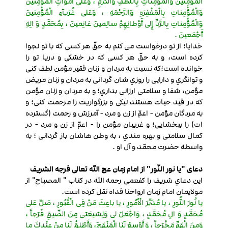
الْمُؤْمِنینَ وَالْمُؤْمِناتِ بِاللُّطْفِ وَالْکَرَمِ ، وَعَلی أَمْواتِ الْمُؤْمِنینَ
وَالْمُؤْمِناتِ بِالْمَغْفِرَهِ وَالرَّحْمَهِ ، وَعَلی غُرَبآءِ الْمُؤْمِنینَ
وَالْمُؤْمِناتِ بِالرَّدِّ إِلی أَوْطانِهِمْ سالِمینَ غانِمینَ ، بِمُحَمَّدٍ وَ الِهِ
أَجْمَعینَ .
خدایا؛ از تو درخواست می کنم به حقّ هر کسی که با تو نجوا
کرده است، و به حقّ هر کسی که در خشکی و دریا تو را
خوانده است؛که نسبت به مردان و زنان فقیر مؤمن لطف کنی
و توانگري و دارایی را روزي شان گردانی به مردان و زنان مریض
مؤمن، شفا و سلامتی ارزانی بداري؛ و به مردان و زنان مؤمن
که در قید حیات هستند نیکی و بزرگواریت را مرحمت کنی؛ و
به مردگان مؤمن - اعمّ از زن و مرد - آمرزش و رحمت (گسترده
ات) را ببخشایی؛ و غریبان مؤمن را - اعمّ از زن و مرد - در
کمال سلامتی و بهره مندي ، به وطن هاشان باز گردانی ؛ به
واسطه حضرت محمّد و آل او .
دعای "
یا نور النّور
" از امام زمان عج الله تعالی فرجه الشریف
این دعاي شریف را کفعمی رحمه الله در کتاب " المصباح" از
مولایمان امام زمان ارواحنا فداه نقل کرده است.
یا نُورَ النُّورِ ، یا مُدَبِّرَ الْاُمُورِ ، یا باعِثَ مَنْ فِی الْقُبُورِ ، صَلِّ عَلی
مُحَمَّدٍ وَ الِ مُحَمَّدٍ ، وَاجْعَلْ لی وَلِشیعَتی مِنَ الضّیقِ فَرَجاً ،
وَمِنَ الْهَمِّ مَخْرَجاً ، وَ أَوْسِعْ لَنَا الْمَنْهَجَ، وَأَطْلِقْ لَنا مِنْ عِنْدِكَ ما