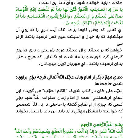
حالات - باید خوانده شود ، و آن دعا این است :
یا مَنْ إِذا تَضایَقَتِ الْاُمُورُ فَتَحَ لَها باباً لَمْ تَذْهَبْ إِلَیْهِ الْأَوْهامُ
صَلِّ عَلی مُحَمَّدٍ وَ الِ مُحَمَّدٍ ، وَافْتَحْ لِاُمُورِي الْمُتَضایِقَهِ باباً لَمْ
یَذْهَبْ إِلَیْهِ وَهْمٌ یا أَرْحَمَ الرَّاحِمینَ .
اي کسی که وقتی کارها بر ما تنگ آید، دري را به روي آن
می‏گشاید که به خیال و اندیشه هیچ کس نرسید باشد از تو
می
خواهم که بر محمّد و آل محمّد درود بفرستی و دري فراروي
کارهاي گره خورده و بسته شده ام بگشایی که هیچ ذهنی
بدان نرسیده باشد . اي مهربان ترین مهربانان.
دعاي مهمّ دیگر از امام زمان عجّل اللَّه تعالی فرجه براي برآورده
شدن حاجت ها
سیّد علی خان در کتاب شریف "الکلم الطیّب" می گوید : این
دعاي ارزشمندي است از امام زمان صلوات اللَّه علیه براي
کسی که چیزي از او ضایع گشته یا حاجتی دارد ؛ لذا شخصی
که خواسته یا مشکل مهمّی دارد باید این دعا را بسیار بخواند
:
بِسْمِ اللَّهِ الرَّحْمنِ الرَّحیمِ
أَنْتَ اللَّهُ الَّذي لا إِلهَ إِلّا أَنْتَ ، مُبْدِئُ الْخَلْقِ وَمُعیدُهُمْ وَأَنْتَ اللَّهُ