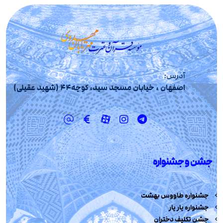
آدرس:
اصفهان ، خیابان مسجد سید، کوچه44 (شهید عقیلی)
جشن و جشنواره
جشنواره طاووس بهشت
جشنواره یار یار
جشن تکلیف دختران