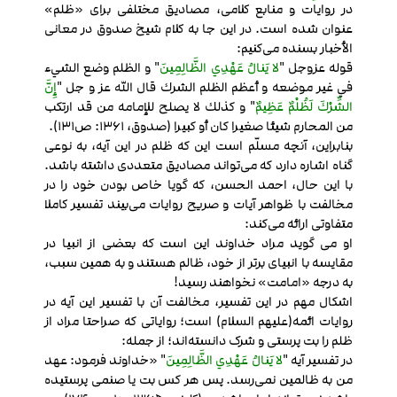
در روایات و منابع کلامی، مصادیق مختلفی برای «ظلم»
عنوان شده است. در این جا به کلام شیخ صدوق در معانی
الأخبار بسنده می‌کنیم:
قوله عزوجل "
لا يَنالُ عَهْدِي الظَّالِمِينَ
" و الظلم وضع الشي‏ء
في غير موضعه و أعظم الظلم الشرك قال الله عز و جل "
إِنَّ
الشِّرْكَ لَظُلْمٌ عَظِيمٌ
" و كذلك لا يصلح للإمامه من قد ارتكب
من المحارم شيئا صغيرا كان أو كبيرا (صدوق، 1361: ص131).
بنابراین، آنچه مسلّم است این که ظلم در این آیه، به نوعی
گناه اشاره دارد که می‌تواند مصادیق متعددی داشته باشد.
با این حال، احمد الحسن، که گویا خاص بودن خود را در
مخالفت با ظواهر آیات و صریح روایات می‌بیند تفسیر کاملا
متفاوتی ارائه می‌کند:
او می گوید مراد خداوند این است که بعضی از انبیا در
مقایسه با انبیای برتر از خود، ظالم هستند و به همین سبب،
به درجه «امامت» نخواهند رسید!
اشکال مهم در این تفسیر، مخالفت آن با تفسیر این آیه در
روایات ائمه(علیهم السلام) است؛ روایاتی که صراحتا مراد از
ظلم را بت پرستی و شرک دانسته‌اند؛ از جمله:
در تفسیر آیه "
لا يَنالُ عَهْدِي الظَّالِمِينَ
" «خداوند فرمود: عهد
من به ظالمین نمی‌رسد. پس هر کس بت یا صنمی پرستیده