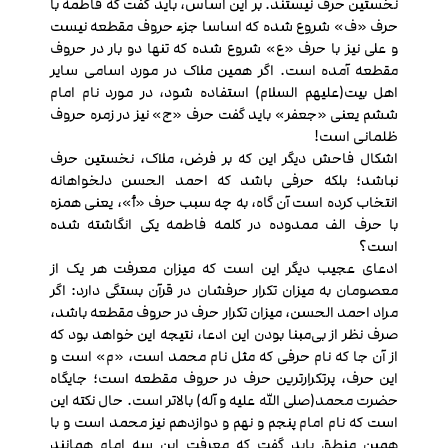
نخستین حرف نیستند. بر این اساس، باید گفت که فاطمه با
حرف «ف» شروع شده که اساسا جزء حروف مقطعه نیست
و علی نیز با حرف «ع» شروع شده که تنها دو بار در حروف
مقطعه آمده است. اگر همین ملاک در مورد اسامی سایر
اهل بیت(علیهم السلام) استفاده شود، در مورد نام امام
ششم یعنی «جعفر» باید گفت حرف «ج» نیز در زمره حروف
ظلمانی است!
اشکال فاحش دیگر این که بر فرض، ملاک، نخستین حرف
نباشد؛ بلکه حرفی باشد که احمد الحسن دلخواهانه
انتخاب کرده است آن گاه، به چه سبب حرف «أ»، یعنی همزه
با حرف الف ممدوده در کلمه فاطمه یکی انگاشته شده
است؟
ادعای عجیب دیگر این است که میزان معرفت هر یک از
معصومان به میزان تکرار حرفشان در قرآن بستگی دارد: اگر
مراد احمد الحسن، میزان تکرار حرف در حروف مقطعه باشد،
صرف نظر از بی‌مبنا بودن این ادعا، نتیجه این خواهد بود که
از آن جا که نام حرفی که مثل نام محمد است، «م» است و
این حرف، پرتکرارترین حرف در حروف مقطعه است؛ جایگاه
حضرت محمد(صلی الله علیه و آله) بالاتر است. حال نکته این
است که نام امام پنجم و نهم و دوازدهم نیز محمد است و با
همین منطق باید گفت که معرفت این سه امام همانند