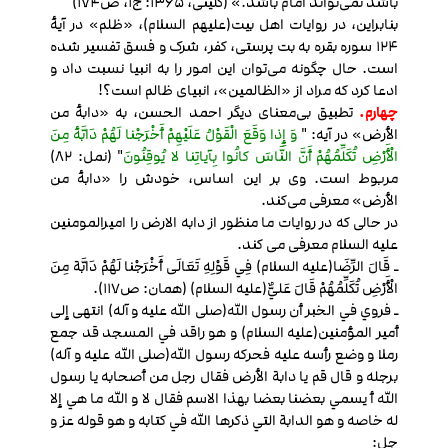
باشد نمی‌تواند امام باشد.» (کلینی، 1365: ج1، ص174)
بنابراین، در روایات اهل بیت(علیهم السلام)، «ظلم» در آیۀ
124 سوره بقره به بت پرستی، کفر، شرک و فسق تفسیر شده
است. حال چگونه می‌توان این امور را به انبیا نسبت داد و
ادعا کرد که مراد از «الظالمین»، انبیای ظالم است؟!
چهارم.
تطبیق بی‌معنای دیگر احمد الحسن، به «دابۀ من
الأرض» در آیه: "
وَ إِذا وَقَعَ الْقَوْلُ عَلَيْهِمْ أَخْرَجْنا لَهُمْ دَابَّۀ مِنَ
الْأَرْضِ تُكَلِّمُهُمْ أَنَّ النَّاسَ كانُوا بِآياتِنا لا يُوقِنُونَ
" (نمل: 82)
مربوط است. وی بر این اساس، خودش را «دابۀ من
الأرض» معرفی می‌کند.
در حالی که در روایات ما منظور از دابه الارض را امیرالمومنین
علیه السلام معرفی می کند.
ـ قَالَ الرِّضَا(علیه السلام) فِي قَوْلِهِ تَعَالَى أَخْرَجْنا لَهُمْ دَابَّة مِنَ
الْأَرْضِ تُكَلِّمُهُمْ قَالَ عَليٌّ(علیه السلام) (همان: ص117).
ـ فروي في الخبر أن رسول الله(صلی الله علیه و آله) انتهى إلى
أمير المؤمنين(علیه السلام) و هو راقد في المسجد قد جمع
رملا و وضع رأسه عليه فحركه رسول الله(صلی الله علیه و آله)
برجله و قال قم يا دابة الأرض فقال رجل من أصحابه يا رسول
الله أ يسمي بعضنا بعضا بهذا الاسم فقال لا و الله ما هي إلا
له خاصه و هو الدابة التي ذكرها الله في كتابه و هو قوله عز و
جل: