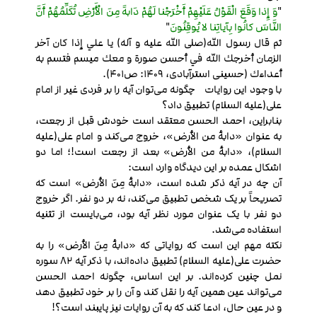
"
وَ إِذا وَقَعَ الْقَوْلُ عَلَيْهِمْ أَخْرَجْنا لَهُمْ دَابهً مِنَ الْأَرْضِ تُكَلِّمُهُمْ أَنَّ
النَّاسَ كانُوا بِآياتِنا لا يُوقِنُونَ
"
ثم قال رسول الله(صلی الله علیه و آله) يا علي إذا كان آخر
الزمان أخرجك الله في أحسن صورة و معك ميسم فتسم به
أعداءك (حسینی استرآبادی، 1409: ص401).
با وجود این روایات چگونه می‌توان آیه را بر فردی غیر از امام
علی(علیه السلام) تطبیق داد؟
بنابراین، احمد الحسن معتقد است خودش قبل از رجعت،
به عنوان «دابۀ من الأرض»، خروج می‌کند و امام علی(علیه
السلام)، «دابۀ من الأرض» بعد از رجعت است!؛ اما دو
اشکال عمده بر این دیدگاه وارد است:
آن چه در آیه ذکر شده است، «دابۀ مِنَ الأرض» است که
تصریحاً بر یک شخص تطبیق می‌کند، نه بر دو نفر. اگر خروج
دو نفر با یک عنوان مورد نظر آیه بود، می‌بایست از تثنیه
استفاده می‌شد.
نکته مهم این است که روایاتی که «دابۀ مِنَ الأرض» را به
حضرت علی(علیه السلام) تطبیق داده‌اند، با ذکر آیه 82 سوره
نمل چنین کرده‌اند. بر این اساس، چگونه احمد الحسن
می‌تواند عین همین آیه را نقل کند و آن را بر خود تطبیق دهد
و در عین حال، ادعا کند که به آن روایات نیز پایبند است؟!