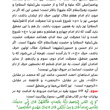
پیامبر(صلی الله علیه و آله) و از حضرت علی(علیه السلام) و
حضرت زهرا(سلام الله علیها) بالاتر است؛ ضمن این که اگر در
مورد نام امام هفتم ملاک اولین حرف نام ایشان باشد، نام
موسی نیز با «م» شروع شده و لذا معرفت امام کاظم(علیه
السلام) نیز باید به همین صورت باشد. باز هم با این منطق
باید گفت که نام امام چهارم و هشتم و دهم نیز با «ع» شروع
شده و لذا معرفت این سه امام، همانند معرفت حضرت
علی(علیه السلام) و حضرت زهرا(سلام الله علیها) است. اگر
در نام حسن و حسین(علیهما السلام)، ملاک اولین حرف
باشد، حرف «ح»، 7 بار آمده است. نتیجه آن می‌شود که با
همین منطق، معرفت امام دوم، سوم و یازدهم، از سایر
امامان کم‌تر است، به جز امام ششم که نخستین حرف از نام
آن حضرت، اساسا در حروف نورانی نیست!
سایر ادعاهای احمد الحسن، مانند این که محمد در مقابل
«الله»، علی در مقابل «الرحمن» و فاطمه در مقابل
«الرحیم» است؛ نیز کاملا بی‌مبنا و بی‌منطق است.
سوم.
آیه 124 سوره بقره در مباحث مربوط به امامت چه در
روایات چه در کتاب‌های کلامی، بسیار پرکاربرد است:
"
وَ إِذِ ابْتَلى‏ إِبْراهيمَ رَبُّهُ بِكَلِماتٍ فَأَتَمَّهُنَّ قالَ إِنِّي جاعِلُكَ
لِلنَّاسِ إِماماً قالَ وَ مِنْ ذُرِّيَّتي‏ قالَ لا يَنالُ عَهْدِي الظَّالِمينَ
"