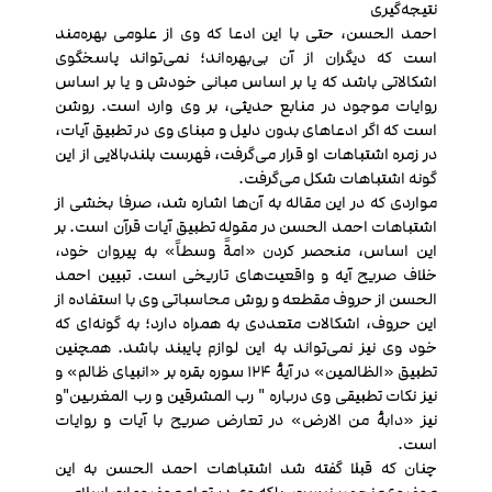
نتیجه‌گیری
احمد الحسن، حتی با این ادعا که وی از علومی بهره‌مند
است که دیگران از آن بی‌بهره‌اند؛ نمی‌تواند پاسخگوی
اشکالاتی باشد که یا بر اساس مبانی خودش و یا بر اساس
روایات موجود در منابع حدیثی، بر وی وارد است. روشن
است که اگر ادعاهای بدون دلیل و مبنای وی در تطبیق آیات،
در زمره اشتباهات او قرار می‌گرفت، فهرست بلندبالایی از این
گونه اشتباهات شکل می‌گرفت.
مواردی که در این مقاله به آن‌ها اشاره شد، صرفا بخشی از
اشتباهات احمد الحسن در مقوله تطبیق آیات قرآن است. بر
این اساس، منحصر کردن «امةً وسطاً» به پیروان خود،
خلاف صریح آیه و واقعیت‌های تاریخی است. تبیین احمد
الحسن از حروف مقطعه و روش محاسباتی وی با استفاده از
این حروف، اشکالات متعددی به همراه دارد؛ به گونه‌ای که
خود وی نيز نمی‌تواند به این لوازم پایبند باشد. همچنین
تطبیق «الظالمین» در آیۀ 124 سوره بقره بر «انبیای ظالم» و
نیز نکات تطبیقی وی درباره " رب المشرقین و رب المغربین"و
نیز «دابۀ من الارض» در تعارض صریح با آیات و روایات
است.
چنان که قبلا گفته شد اشتباهات احمد الحسن به این