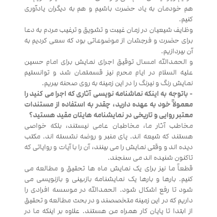
هم خودمان به یاد حضرت باشیم و هم به دیگران یادآوری
کنیم.
وظایف شیعیان در زمان غیبت و تشویق و ترغیب مردم به دعا
برای حضرت و فرجشان از موضوعاتی بود که سعی کردیم به
آن بپردازیم.
و الحمدالله امسال توقیق اجرای نمایش برای امام حسین
علیه السلام در ایام محرم نیز قسمتمان شد و توانستیم
نمایش رنگ و نیرنگ را در این زمینه به روی صحنه ببریم.
- باتوجه به اینکه نماشنامه نویسی آثاری که اجرا می کنید را
معمولاً خود به عهده دارید، چقدر به استفاده از مستندات
معتبر روایی و تاریخی در نمایشنامه هایتان مقید هستید؟
مخاطب آثار ما، مخاطبان عامی نیستند، بلکه خواصی
هستند که شیعه اند. پای منبر و روضه نشسته اند. مکتب
دیده اند و وقتی نمایش را می بینند، آن را با آیات و روایاتی که
تاکنون شنیده اند می سنجند.
قطعاً ما نیز برای یک نمایش ماه ها تحقیق و مطالعه می
کنیم. بارها و بارها یک نمایشنامه بازبینی و بازنویسی می
شود تا رفع اشکال شود. الحمدالله در موسسه افرادی را
داریم که در این زمینه متخصصند و در بحث مطالعه و تحقیق
از ابتدا تا پایان کار همراه من هستند. علاوه بر اینکه ما در