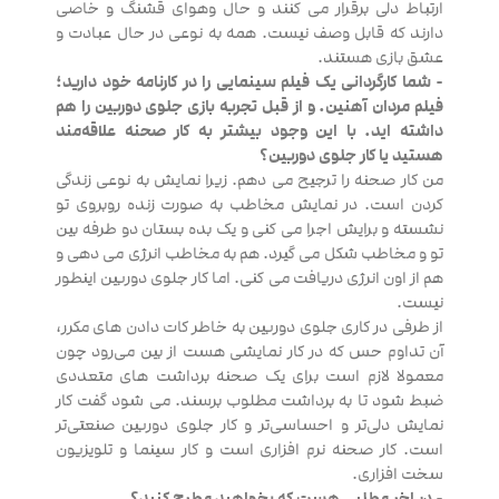
ارتباط دلی برقرار می کنند و حال وهوای قشنگ و خاصی
دارند که قابل وصف نیست. همه به نوعی در حال عبادت و
عشق بازی هستند.
- شما کارگردانی یک فیلم سینمایی را در کارنامه خود دارید؛
فیلم مردان آهنین. و از قبل تجربه بازی جلوی دوربین را هم
داشته اید. با این وجود بیشتر به کار صحنه علاقه‌مند
هستید یا کار جلوی دوربین؟
من کار صحنه را ترجیح می دهم. زیرا نمایش به نوعی زندگی
کردن است. در نمایش مخاطب به صورت زنده روبروی تو
نشسته و برایش اجرا می کنی و یک بده بستان دو طرفه بین
تو و مخاطب شکل می گیرد. هم به مخاطب انرژی می دهی و
هم از اون انرژی دریافت می کنی. اما کار جلوی دوربین اینطور
نیست.
از طرفی در کاری جلوی دوربین به خاطر کات دادن های مکرر،
آن تداوم حس که در کار نمایشی هست از بین می‌رود چون
معمولا لازم است برای یک صحنه برداشت های متعددی
ضبط شود تا به برداشت مطلوب برسند. می شود گفت کار
نمایش دلی‌تر و احساسی‌تر و کار جلوی دوربین صنعتی‌تر
است. کار صحنه نرم افزاری است و کار سینما و تلویزیون
سخت افزاری.
- در اخر مطلبی هست که بخواهید مطرح کنید؟