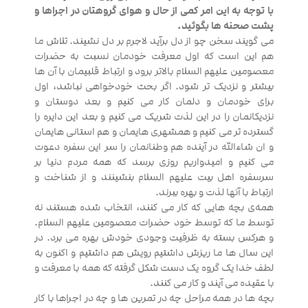
با توجه به این امر کمی از حال و هوای گروهتان در اجراها و
پشت صحنه ها بگوئید.
می گویند سخن چو از دل برآید لاجرم بر دل نشیند. تلاش ما
هم این است که اول معرفت خودمان نسبت به حضرات
معصومین علیهم السلام بالاتر برود و ارتباط قلبیمان با آن ها
بیشتر و نزدیک تر شود. اگر بحث خودخواهی نباشد، اول
برای خودمان و دلمان کار می کنیم و بعد دوستان و
نزدیکانمان را در این لذت شریک می کنیم و بعد این دایره را
گسترده تر می کنیم و همشهری هایمان و هم استانی هایمان
و ان شاءالله در آینده هم وطنانمان را سر این سفره دعوت
می کنیم و امیدواریم روزی برسد که همه مردم دنیا بر
سرسفره اهل بیت علیهم السلام بنشینند و از شناخت و
ارتباط با آنها لذت و بهره ببرند.
همه‌ی بچه هایی که کار می کنند، انتخاب شده هستند نه
توسط ما که توسط خود حضرات معصومین علیهم السلام.
و هرکس بسته به ظرفیت وجودی خودش بهره می برد. در
این سال ها ما ریزش داشتیم رویش هم داشتیم و اکنون به
لطف خدا یک گروه یک دست شکل گرفته که همه با معرفت و
با عقیده می آیند و کار می کنند.
بچه ها در همه مراحل چه در تمرین ها و چه در اجراها با کار