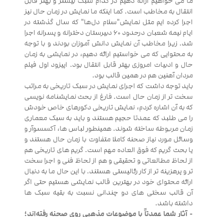
ما می خواهیم ارائه دهیم در کدام سبک بیشتر و بهتر قابل
انتقال به مخاطب است. کما اینکه ما نمایش در زمان حال نیز
اجرا کرده ایم مثل نمایش"سلام دل‌ها" که سال گذشته در
ایام نیمه شعبان درحدود 60 دبیرستان دخترانه و پسرانه اجرا
شد. زیرا مخاطب آن نمایش دانش آموزان بودند و با توجه
به محتوایی که می خواستیم ارائه دهیم، در نمایشی به زمان
حال و ادبیات امروزی بهتر قابل انتقال بود. اپیزود اول فیلم
مردان آهنین هم در همین قالب بود.
باید توجه داشت که اجرای نمایش در سبک تاریخی به مراتب
سخت تر از زمان حال است. فارغ از بحث نمایشنامه نویسی
که به آن اشاره کردم، نمایش تاریخی دکورهای خاص خودش
را می طلبد که عمدتا حجیم هستند و باید به سبک معماری
زمان مربوطه ساخته شوند. همینطور لباس ها، آکسسوآر و
وسائل مورد نیاز صحنه کاملا متفاوت با زمان حال هستند و
یا بحث گریم که فوق العاده مهم است. گریم های تاریخی هم
از لحاظ مطالعاتی و تحقیقی و هم از لحاظ فنی و اجرا سخت
تر و پرهزینه تر از کار رئالیستی هستند. با این حال ما به دنبال
ارائه محتوای خود در بهترین قالب نمایشی هستیم حتی اگر
آن قالب سختی های دو چندانی نسبت به بقیه سبک ها
داشته باشد.
- آثار شما عمدتاً با موضوعات مذهبی روی صحنه رفته‌اند؛