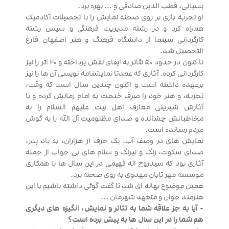
پسیانی، قطب الدین صادقی و ... بهره برد.
او تجربه بازی بر روی صحنه نمایش را با تحصیلات آکادمیک
همراه کرد و در رشته مدیریت فرهنگی و سپس رشته
کارگردانی سینما از دانشگاه فرهنگ و هنر اصفهان فارغ
التحصیل شد.
تا کنون در حدود ۵۰ تئاتر به ایفای نقش پرداخته و ۲۰ اثر را نیز
کارگردانی کرده. آثاری که عمدتا نمایشنامه نویسی آن ها را نیز
برعهده داشته است و اکنون چندین سال است که وقت،
تجربه، و هنر خود را صرف خدمت به امام زمانش کرده و با
آثارش شیرینی معارف اهل بیت علیهم السلام را به
مخاطبانش چشانده و صدای مظلومیت آل الله را به گوش
مردم رسانده است.
نمایش های در وصف آب، یک حرف از هزاران، به یاد پدر،
صدای سکوت، رنگ و نیرنگ و سلام های بی جواب از جمله
آثاری بود که سیدروح اله فهیمی در این سال ها با همکاری
موسسه مهر تابان مهدوی به روی صحنه برد.
همین موضوع بهانه ای شد تا گفت گوئی داشته باشیم با این
هنرمند جوان و متعهد شهرمان ...
- آیا به جز علاقه شما به تئاتر و نمایش، انگیزه های دیگری
هم شما را در این سال ها به پیش برده است؟