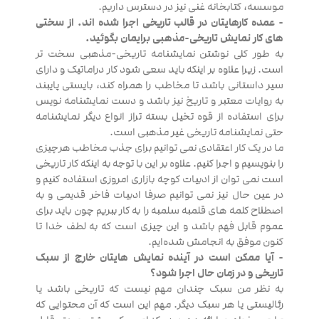
موسسه، کتابخانه غنی نیز در دسترس داریم.
- عمده کارهایتان در قالب تاریخی اجرا شده اند. از سختی
های کار نمایش تاریخی-مذهبی برایمان بگوئید.
به طور کلی نوشتن نمایشنامه تاریخی-مذهبی سخت تر
است. زیرا علاوه بر اینکه باید سعی شود کار دراماتیک و دارای
سیر داستانی باشد تا مخاطب را همراه کند، بایستی پایبند
به روایات معتبر و تاریخ نیز باشد و دست نمایشنامه نویس
برای استفاده از قوه تخیل بسته تراز انواع دیگر نمایشنامه
حتی نمایشنامه تاریخی غیر مذهبی است.
ما در یک کار اعتقادی نمی توانیم برای جذب مخاطب هرچیزی
را بنویسیم و اجرا کنیم. علاوه بر این با توجه به اینکه کار تاریخی
است نمی توان از ادبیات کوچه بازاری امروزی استفاده کنیم و
در عین حال نیز نمی توانیم صرفا ادبیات فاخر قدیمی و به
اصطلاح کلمه های قلمبه سلمبه را به کار ببریم چون باید برای
عموم قابل فهم باشد و این چیزی است که به لطف خدا تا
کنون موفق به انجامش شده‌ایم.
- آیا ممکن است در آینده نمایش هایتان خارج از سبک
تاریخی و در زمان حال اجرا شود؟
به نظر من سبک چندان مهم نیست که تاریخی باشد یا
رئالیستی یا هر سبک دیگر. مهم این است که آن محتوایی که