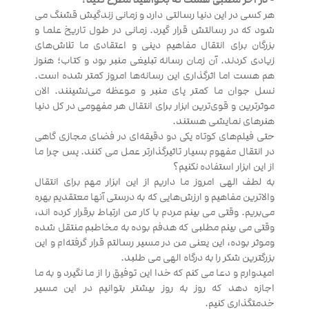
هر کسی در این دنیا رسالتی دارد و زمانی زندگیش قشنگ می
شود که در رسالتش قرار گیرد. زمانی در طول تاریخ علما و
بزرگان برای انتقال مفاهیم دینی و اعتقادی ما تلاش‌های
زیادی کردند. آن زمان رسانه تبلیغی منبر بود و کتاب؛ هنوز
هم هست اما اثرگذاری این رسانه‌ها امروز کمتر شده است.
نسل جوان ما کمتر پای منبر و موعظه می‌نشینند. الان
موثرترین و قوی‌ترین ابزار برای انتقال هر مفهومی در کل دنیا
هنرهای نمایشی هستند.
حتی فیلم‌های کوتاه یکی دو دقیقه‌ای در فضای مجازی گاهی
در انتقال مفهوم بسیار تاثیرگذارتر عمل می کنند. پس چرا ما
از این ابزار استفاده نکنیم؟
به لطف الهی امروز ما داریم از این ابزار مهم برای انتقال
والاترین مفاهیم و ارزش‌هایی که به درستی آنها معتقدیم بهره
می‌بریم. وقتی می بینم مردم با کار من ارتباط برقرار کرده اند،
وقتی می بینم مطلبی که هدفم بوده به مخاطبم منتقل شده
وموثر بوده، این یعنی من در مسیر رسالتم قرار گرفته‌ام و این
بزرگترین شکر را به درگاه الهی می طلبد.
امیدوارم و دعا می کنم که خدا این توفیق را از ما نگیرد و به ما
اجازه دهد که روز به روز بیشتر بتوانیم در این مسیر
خدمتگذاری کنیم.