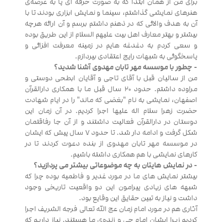
برای من از همان ابتدا که به صورت حرفه ای پا به عرصه‌ی
هنرهای نمایشی گذاشتم، سینما و نمایش ابزاری بودند تا با
آن به هدف والائی که در ذهنم داشتم برسم و آن ارائه هرچه
بیشتر و بهتر معارف اهل بیت علیهم السلام از این طریق بوده
و سعی کردم به دغدغه هایم در زمینه معرفت افزائی و
پاسخگوئی به شبهات رایج اعتقادی بپردازم.
- چطور با موسسه مهر تابان مهدوی آشنا شدید؟
من از سالیان قبل با آقای تاجی و آقایان ابطحی دوستی و
مراوده داشتم. حدود ۲۰ سال قبل ما با همکاری دارالقرآن
اصفهان، نمایشی به نام "بغضی که ماند" را در ایام شهادت
حضرت زهرا سلام اله علیها اجرا کردیم. در آن زمان این
دوستان در دارالقرآن فعالیت داشتند و از آن جا رفاقتمان
شکل گرفت و ادامه دار شد. تا حدود ۷ سال پیش که ایشان
در موسسه مهر تابان مهدوی از بنده دعوت کردند تا در
کارهای نمایشی با هم همکاری داشته باشیم.
- در نمایش هایتان به چه موضوعاتی بیشتر می پردازید؟
بیشتر نمایش های ما در مورد غدیر و فاطمیه بوده چرا که
شبهه های زیادی پیرامون این دو واقعیت تاریخی وجود
داشت و نیاز به تبین حقایق این وقایع بود.
آثاری هم در مورد امام زمان عج الله تعالی فرجه الشریف اجرا
کردیم زیرا ایشان امام حی و زنده‌ی ما هستند. نیاز داریم که