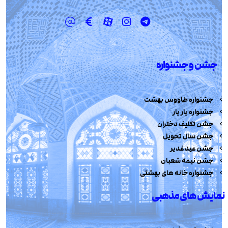
جشن و جشنواره
جشنواره طاووس بهشت
جشنواره یار یار
جشن تکلیف دختران
جشن سال تحویل
جشن عید غدیر
جشن نیمه شعبان
جشنواره خانه های بهشتی
نمایش های مذهبی