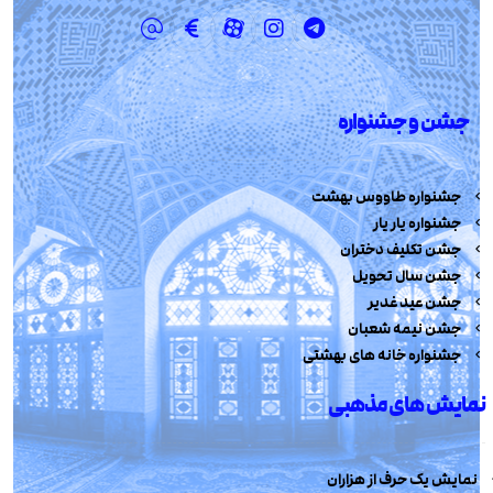
جشن و جشنواره
جشنواره طاووس بهشت
جشنواره یار یار
جشن تکلیف دختران
جشن سال تحویل
جشن عید غدیر
جشن نیمه شعبان
جشنواره خانه های بهشتی
نمایش های مذهبی
نمایش یک حرف از هزاران