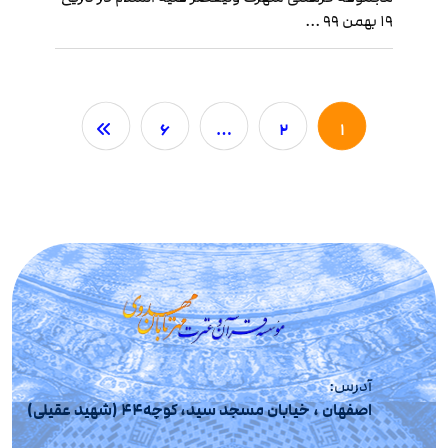
۱۹ بهمن ۹۹ ...
۶
…
۲
۱
آدرس:
اصفهان ، خیابان مسجد سید، کوچه44 (شهید عقیلی)