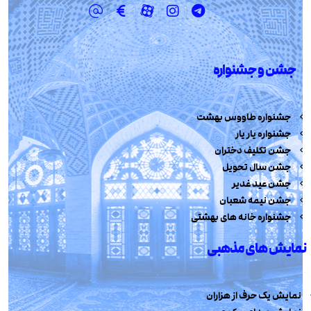
جشن و جشنواره
جشنواره طاووس بهشت
جشنواره یار یار
جشن تکلیف دختران
جشن سال تحویل
جشن عید غدیر
جشن نیمه شعبان
جشنواره خانه های بهشتی
نمایش های مذهبی
نمایش یک حرف از هزاران