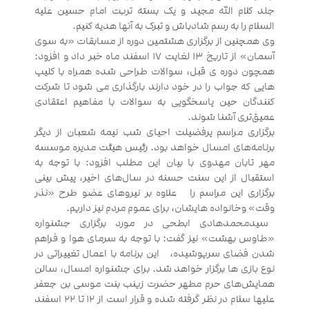
جلد کلام الله مجید و یک بسته تربت امام حسین علیه
السلام را به رسم شادباش و تبرک به آنها هدیه کنیم.
وی همچنین از برگزاری هشتمین دوره از مسابقات «به سوی
آسمان» از تاریخ ۱۳ لغایت ۱۷ اسفند ماه خبر داد و افزود:
همچون دوره ی قبل، سوالات طراحی شده همراه با کلیپ
هایی که جواب را در خود دارند بارگذاری می شود تا شرکت
کنندگان حین پاسخگویی به سوالات با مفاهیم اعتقادی
عمیق‌تری آشنا شوند.
برگزاری مراسم پرفضیلت احیای شب نیمه شعبان از دیگر
برنامه‌های امسال خواهد بود. رئیس هیئت مدیره موسسه
مهر تابان مهدوی با بیان این مطلب افزود: با توجه به
استقبال از این سنت حسنه در سال‌های اخیر، پیش بینی
برگزاری این مراسم را علاوه بر نیروهای عضو طرح «نذر
وقت» وخانواده هایشان، برای عموم مردم نیز داریم.
سیدمحمدهادی ابطحی در مورد برگزاری جشنواره
«طاوس بهشت» نیز گفت: با توجه به سرمای هوا و فراهم
شدن فضای سرپوشیده، این برنامه با اعمال تغییراتی در
نوع بازی ها برگزار خواهد شد. برای جشنواره امسال، سالن
همایش‌های حرم مطهر حضرت زینب بنت موسی بن جعفر
علیها سلام در نظر گرفته شده و قرار است از ۱۲ تا ۲۲ اسفند