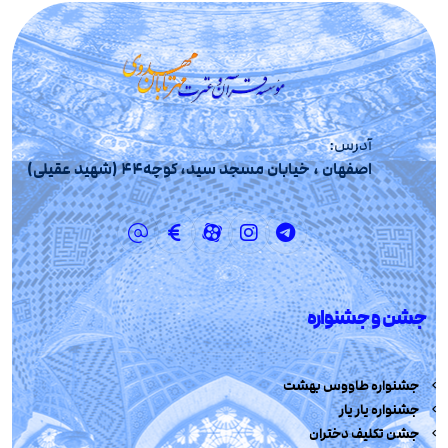
آدرس:
اصفهان ، خیابان مسجد سید، کوچه44 (شهید عقیلی)
جشن و جشنواره
جشنواره طاووس بهشت
جشنواره یار یار
جشن تکلیف دختران