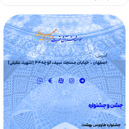
آدرس:
اصفهان ، خیابان مسجد سید، کوچه44 (شهید عقیلی)
جشن و جشنواره
جشنواره طاووس بهشت