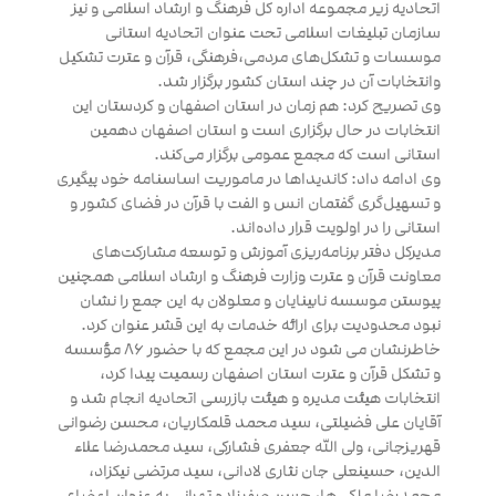
اتحادیه زیر مجموعه اداره کل فرهنگ و ارشاد اسلامی و نیز
سازمان تبلیغات اسلامی تحت عنوان اتحادیه استانی
موسسات و تشکل‌های مردمی،فرهنگی، قرآن و عترت تشکیل
وانتخابات آن در چند استان کشور برگزار شد.
وی تصریح کرد: هم زمان در استان اصفهان و کردستان این
انتخابات در حال برگزاری است و استان اصفهان دهمین
استانی است که مجمع عمومی برگزار می‌کند.
وی ادامه داد: کاندیداها در ماموریت اساسنامه خود پیگیری
و تسهیل‌گری گفتمان انس و الفت با قرآن در فضای کشور و
استانی را در اولویت قرار داده‌اند.
مدیرکل دفتر برنامه‌ریزی آموزش و توسعه مشارکت‌های
معاونت قرآن و عترت وزارت فرهنگ و ارشاد اسلامی همچنین
پیوستن موسسه نابینایان و معلولان به این جمع را نشان
نبود محدودیت برای ارائه خدمات به این قشر عنوان کرد.
خاطرنشان می شود در این مجمع که با حضور ۸۶ مؤسسه
و تشکل قرآن و عترت استان اصفهان رسمیت پیدا کرد،
انتخابات هیئت مدیره و هیئت بازرسی اتحادیه انجام شد و
آقایان علی فضیلتی، سید محمد قلمکاریان، محسن رضوانی
قهریزجانی، ولی الله جعفری فشارکی، سید محمدرضا علاء
الدین، حسینعلی جان نثاری لادانی، سید مرتضی نیکزاد،
محمدرضا ملکی ها، حسن صفرزاده تهرانی به عنوان اعضای