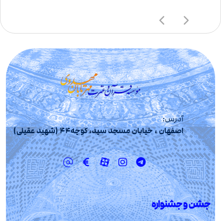
آدرس:
اصفهان ، خیابان مسجد سید، کوچه44 (شهید عقیلی)
جشن و جشنواره