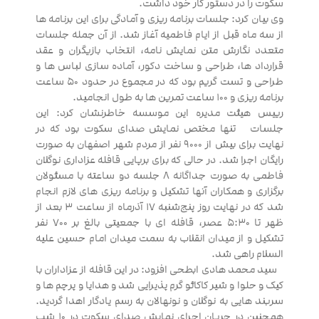
سکوت را در دستور کار خود داشت.
وی بیان کرد: جلسات برنامه ریزی و آمادگی برای این برنامه ها
از سه ماه قبل از ایام فاطمیه آغاز شد. از آن جمله جلسات
متعدد نگارش متن نمایش نامه، انتخاب بازیگران و عقد
قرارداد ها، طراحی و ساخت دکور، آماده سازی لباس ها و
طراحی و تست گریم بود که در مجموع در حدود ۵۰ ساعت
برنامه ریزی و ۱۰۰ ساعت تمرین ها به طول انجامید.
رییس هیئت مدیره این موسسه خاطرنشان کرد: این
جلسات تنها مختص نمایش صدای سکوت بود که در
نهایت برای بیش از ۹۰۰۰ نفر از مردم شهر اصفهان به صورت
رایگان اجرا شد. در حالی که برای برپایی قافله عزاداری نوگلان
فاطمی به صورت جداگانه ۸ جلسه دو ساعته با مسئولان
برگزاری و همکاران آنها تشکیل و برنامه ریزی های لازم انجام
شد که در نهایت روز پنج‌شنبه ۱۷ آذرماه از ساعت ۳ بعد از
ظهر تا ۵:۳۰ عصر، قافله ای با جمعیتی بالغ بر ۷۰۰ نفر
تشکیل و از میدان انقلاب به سمت میدان امام حسین علیه
السلام راهی شد.
سید محمد هادی ابطحی افزود: در این قافله از عزاداران با
کیک و حلوا و شیر کاکائو گرم پذیرایی شد و هدایا و پرچم ها و
سربند هایی به نوگلان و نونهالان به رسم یادگار اهدا گردید.
همچنین در جریان اجرای نمایش صدای سکوت در ۱۰ شب