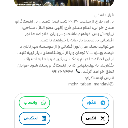
قرار عاشقی
در این طرح از ساعت ۲۰:۳۰ شب نیمه شعبان در اینستاگرام،
مـدح خوانی، اعلام دعـای فرج (الهی عظم البلا)، مداحی،
زیارت آل یس خواهیم داشت و در پایان خانواده ها نور
افشـانی در محیط باز خانه را خواهند داشت.
می‌توانید بسته های نور افشانی را از موسسه مهر تابان با
قیمت ویــژه ٧٠٠٠٠ تومان و یا از فروشگاه‌های دیگر تهیه کنید.
از این لحظه ها فیـلم و عکــس بگیرید و با ما به اشتراک
بگذارید. به بهترینهایی که در اینستاگرام پسند شود جوایزی
تعلق خواهد گرفت.
٠٩٩١۶۶٨۴۴٨٠
آدرس اینستاگرام:
@mehr_taban_mahdavi
تلگرام
واتساپ
ایکس
لینکدین