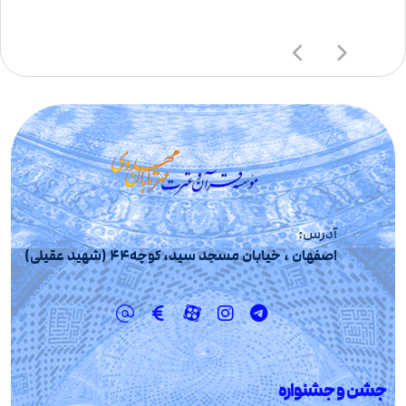
آدرس:
اصفهان ، خیابان مسجد سید، کوچه44 (شهید عقیلی)
جشن و جشنواره