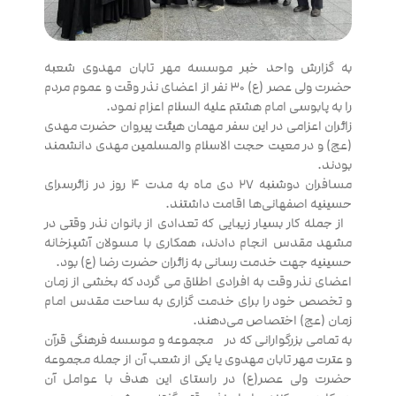
به گزارش واحد خبر موسسه مهر تابان مهدوی شعبه
حضرت ولی عصر (ع) ۳۰ نفر از اعضای نذر وقت و عموم مردم
را به پابوسی امام هشتم علیه السلام اعزام نمود.
زائران اعزامی در این سفر مهمان هیئت پیروان حضرت مهدی
(عج) و در معیت حجت الاسلام والمسلمین مهدی دانشمند
بودند.
مسافران دوشنبه ۲۷ دی ماه به مدت ۴ روز در زائرسرای
حسینیه اصفهانی‌ها اقامت داشتند.
از جمله کار بسیار زیبایی که تعدادی از بانوان نذر وقتی در
مشهد مقدس انجام دادند، همکاری با مسولان آشپزخانه
حسینیه جهت خدمت رسانی به زائران حضرت رضا (ع) بود.
اعضای نذر وقت به افرادی اطلاق می گردد که بخشی از زمان
و تخصص خود را برای خدمت گزاری به ساحت مقدس امام
زمان (عج) اختصاص می‌دهند.
به تمامی بزرگوارانی که در مجموعه و موسسه فرهنگی قرآن
و عترت مهر تابان مهدوی یا یکی از شعب آن از جمله مجموعه
حضرت ولی عصر(ع) در راستای این هدف با عوامل آن