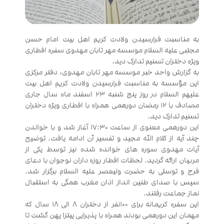
به مناسبت فرارسیدن ولادت کریم اهل بیت امام حسن
مجتبی علیه السلام موسسه مهر تابان مهدوی سفره افطاری
ویژه دختران تسنیم تدارک دید.
به گزارش واحد خبر موسسه مهر تابان مهدوی، دفتر مرکزی
این مؤسسه به مناسبت فرارسیدن ولادت کریم اهل بیت
علیهم السلام در روز پنج شنبه ۲۳ اسفند ماه سال جاری
مصادف با ۱۲ رمضان دورهمی همراه با افطاری ویژه دختران
تسنیم تدارک دید.
این دورهمی معنوی از ساعت ۱۷:۳۰ آغاز شد و با خواندن
چند آیه از کلام الله مجید و تفسیر آن ادامه یافت. توضیح
آیات مهدوی سوره های خوانده شده نیز توسط یکی از
مربیان ارائه گردید. لحظات افطار روزه داران نوجوان با دعای
فرج و توسلی به حضرت ولیعصر علیه السلام برگزار شد.
سپس با صدای طنین انداز اذان مغرب همگی به استقبال
نماز جماعت رفتند.
این سفره کریمانه برای ۱۰۰نفر از دختران ۸ الی ۱۸ سال که
مهمان این دورهمی بودند همراه با پذیرایی پیتزا پهن گشت تا