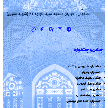
آدرس:
اصفهان ، خیابان مسجد سید، کوچه44 (شهید عقیلی)
جشن و جشنواره
جشنواره طاووس بهشت
جشنواره یار یار
جشن تکلیف دختران
جشن سال تحویل
جشن عید غدیر
جشن نیمه شعبان
جشنواره خانه های بهشتی