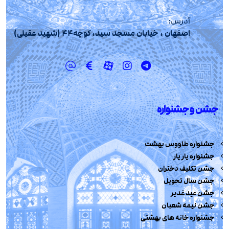
آدرس:
اصفهان ، خیابان مسجد سید، کوچه44 (شهید عقیلی)
جشن و جشنواره
جشنواره طاووس بهشت
جشنواره یار یار
جشن تکلیف دختران
جشن سال تحویل
جشن عید غدیر
جشن نیمه شعبان
جشنواره خانه های بهشتی