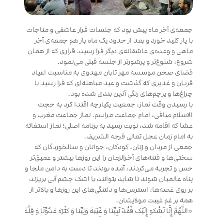
جمعه‌ی آخر ماه پیش بود که جلسات قرار عاشقی و مناجات
با یار کلید خورد و بعد از حدود یک ماه باز هم جمعه‌ی آخر
ماهی و وعده‌ی عاشقانه‌ی دیگر فرا رسید. قراری که از همان
شروع، شلوغ‌تر و پرشورتر از جلسه قبلی می‌نمود.
فضای صحن موسسه مهر تابان مهدوی به مناسبت اعیاد
قربان و غدیری که گذشت و عید مباهله‌ای که فرا رسید با
چراغ‌ها و پرچم‌های رنگی آذین بندی شده بود.
با رسیدن وقت نماز، جمعیت یکپارچه اقتدا کرد به حجت
الاسلام صافی، امام جماعت مراسم. نماز جماعت مغرب و
عشا که اقامه شد، نوبت رسید به برنامه اصلی؛ نماز استغاثه
به امام زمان عجل تعالی فرجه الشریف.
جمعی از مردان و زنان، کودکان، جوانان و سالخوردگان که
سختی‌ها و فتنه‌های آخرالزمان را این روزها بیشتر و عمیق‌تر
حس و تجربه می‌کردند، آمده بودند تا دست به دامن ملجا و
پناه عالمیان شوند تا شاید بتوانند با اشک چشم‌ آبی بریزند
بر روی غصه‌ها، استرس‌ها و دلتنگی‌های این روزها و بالاتر از
همه بر غم غیبت مولایشان.
«اللَّهُمَّ إِنَّا نَشْکو إِلَیْک فَقْدَ نَبِیِّنَا وَ غَیْبَهَ وَلِیِّنَا وَ کثْرَهَ عَدُوِّنَا وَ قِلَّهَ