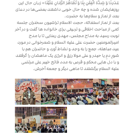
عَدَدِنَا وَ شِدَّهَ الْفِتَنِ بِنَا وَ تَظَاهُرَ الزَّمَانِ عَلَیْنَا» زبان حال این
روزهایشان شده و چه حال خوبی داشتند بعضی‌ها در دعای
بعد از نماز و سلام‌ها به حضرت.
بعد از نماز استغاثه، حجت الاسلام تراشیون سخنران جلسه
کمی از مباحث اخلاقی و تربیتی برای خانواده ها گفت و در آخر
نوبت رسید به مداح مجلس، مهدی رعنایی تا با مدح
امیرالمومنین حضرت علی علیه السلام و شعرخوانی در مورد
عید مباهله، جمع را به وجد و نشاط آورد و حاضران هم با
شورِ دمِ یا حیدر و علی مولا رزق و انرژی یک ماهشان را گرفتند
و با دل هایی محکم و قرص به مدد فاتح خیبر علی مرتضی
علیه السلام برگشتند تا ماهی دیگر و جمعه آخرش.