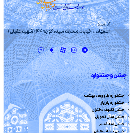
آدرس:
اصفهان ، خیابان مسجد سید، کوچه44 (شهید عقیلی)
جشن و جشنواره
جشنواره طاووس بهشت
جشنواره یار یار
جشن تکلیف دختران
جشن سال تحویل
جشن عید غدیر
جشن نیمه شعبان