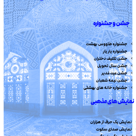
جشن و جشنواره
جشنواره طاووس بهشت
جشنواره یار یار
جشن تکلیف دختران
جشن سال تحویل
جشن عید غدیر
جشن نیمه شعبان
جشنواره خانه های بهشتی
نمایش های مذهبی
نمایش یک حرف از هزاران
نمایش صدای سکوت