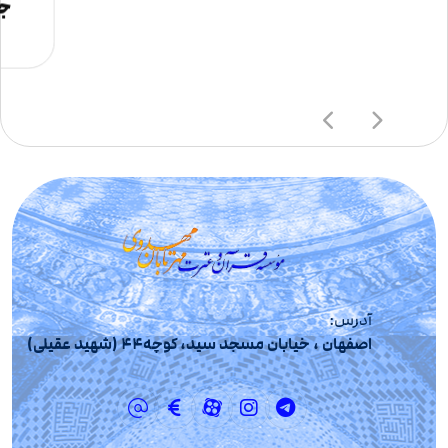
جش
آدرس:
اصفهان ، خیابان مسجد سید، کوچه44 (شهید عقیلی)