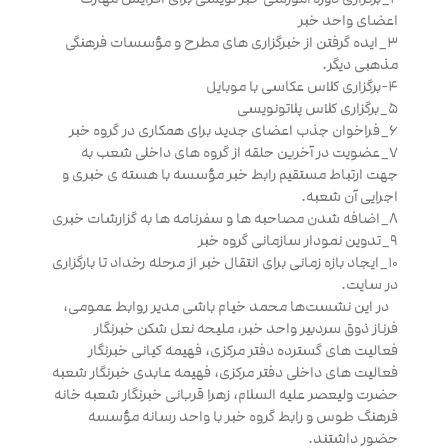
اعضای واحد خبر
۳_ایده گرفتن از خبرگزاری های مطرح و مؤسسات فرهنگی
مذهبی دیگر.
۴-برگزاری کلاس عکاسی با موبایل
۵_برگزاری کلاس پلاتونویسی
۶_فراخوان جذب اعضای جدید برای همکاری در گروه خبر
۷_عضویت در آخرین حلقه از گروه های داخلی شعب به
جهت ارتباط مستقیم رابط خبر مؤسسه با هسته ی خبری و
اجرایی آن شعبه.
۸_اضافه شدن مصاحبه ها و سفرنامه ها به گزارشات خبری
۹_تدوین نمودار سازمانی گروه خبر
۱۰_ایجاد بازه زمانی برای انتقال خبر از مرحله رخداد تا بارگزاری
در سایت.
در این نشست‌ها محمد خیام باشی مدیر روابط عمومی،
فرناز ذوق سردبیر واحد خبر، ملیحه نعل شکن خبرنگار
فعالیت های گسترده دفتر مرکزی، فهیمه کیانی خبرنگار
فعالیت های داخلی دفتر مرکزی، فهیمه عابدی خبرنگار شعبه
حضرت ولیعصر علیه السلام، زهرا قربانی خبرنگار شعبه خانه
فرهنگ طوس و رابط گروه خبر با واحد رسانه مؤسسه
حضور داشتند.