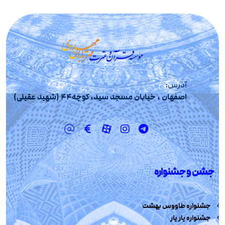
آدرس:
اصفهان ، خیابان مسجد سید، کوچه44 (شهید عقیلی)
جشن و جشنواره
جشنواره طاووس بهشت
جشنواره یار یار