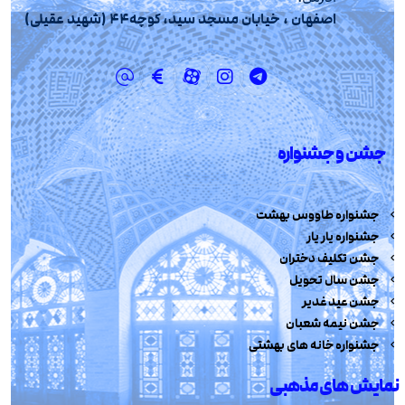
اصفهان ، خیابان مسجد سید، کوچه44 (شهید عقیلی)
جشن و جشنواره
جشنواره طاووس بهشت
جشنواره یار یار
جشن تکلیف دختران
جشن سال تحویل
جشن عید غدیر
جشن نیمه شعبان
جشنواره خانه های بهشتی
نمایش های مذهبی