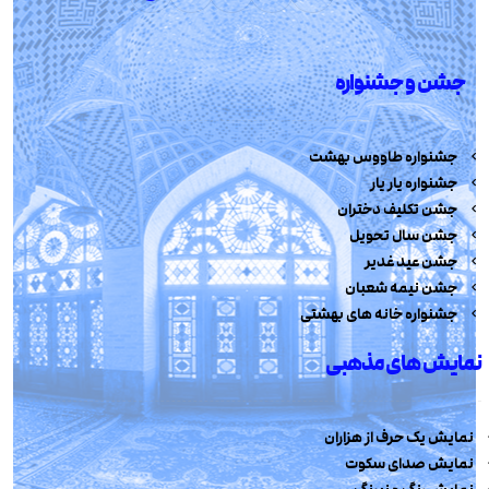
جشن و جشنواره
جشنواره طاووس بهشت
جشنواره یار یار
جشن تکلیف دختران
جشن سال تحویل
جشن عید غدیر
جشن نیمه شعبان
جشنواره خانه های بهشتی
نمایش های مذهبی
نمایش یک حرف از هزاران
نمایش صدای سکوت