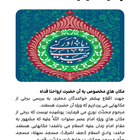
مکان هاي مخصوص به آن حضرت ارواحنا فداه
جهت اطّلاع بیش‏تر خوانندگان محترم، به بررسی برخی از
مکان‏هایی می ‏پردازیم که ویژه آن حضرت هستند.
مرحوم محدّث نوري می‏ فرماید: پوشیده نیست که برخی از
مکان‏ هاي ویژه امام عصر صلوات‏ اللَّه ‏علیه که مشهور به
مقام امام زمان علیه ‏السلام می ‏باشند؛ مکان‏هایی هستند
مانند: وادي السلام (نجف اشرف)، مسجد سهله، مسجد
حلّه، مسجد جمکران در خارج شهر مقدّس قم، و... .