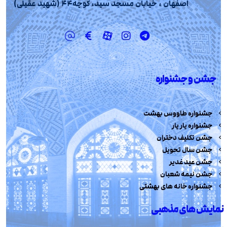
اصفهان ، خیابان مسجد سید، کوچه44 (شهید عقیلی)
جشن و جشنواره
جشنواره طاووس بهشت
جشنواره یار یار
جشن تکلیف دختران
جشن سال تحویل
جشن عید غدیر
جشن نیمه شعبان
جشنواره خانه های بهشتی
نمایش های مذهبی