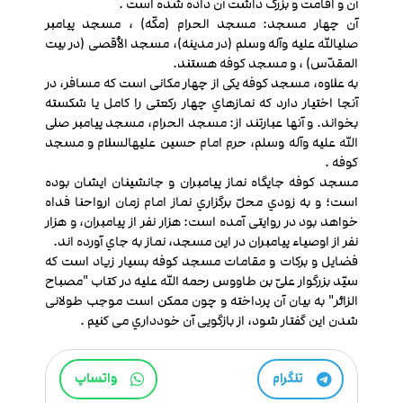
آن و اقامت و بزرگ داشت‏ آن داده شده‏ است .
آن چهار مسجد: مسجد الحرام (مکّه) ، مسجد پیامبر
صلی‏الله علیه وآله وسلم (در مدینه)، مسجد الأقصی (در بیت
المقدّس) ، و مسجد کوفه هستند.
به علاوه، مسجد کوفه یکی از چهار مکانی است که مسافر، در
آن‏جا اختیار دارد که نمازهاي چهار رکعتی را کامل یا شکسته
بخواند. و آنها عبارتند از: مسجد الحرام، مسجد پیامبر صلی
‏الله علیه وآله وسلم، حرم امام حسین علیه‏السلام و مسجد
کوفه .
مسجد کوفه جایگاه نماز پیامبران و جانشینان ایشان بوده
‏است؛ و به زودي محلّ برگزاري نماز امام زمان ارواحنا فداه
خواهد بود در روایتی آمده ‏است: هزار نفر از پیامبران، و هزار
نفر از اوصیاء پیامبران در این مسجد، نماز به جاي آورده ‏اند.
فضایل و برکات و مقامات مسجد کوفه بسیار زیاد است که
سیّد بزرگوار علیّ بن طاووس رحمه الله علیه در کتاب "مصباح
الزائر" به بیان آن پرداخته و چون ممکن است موجب طولانی
شدن این گفتار شود، از بازگویی آن خودداري می کنیم .
تلگرام
واتساپ