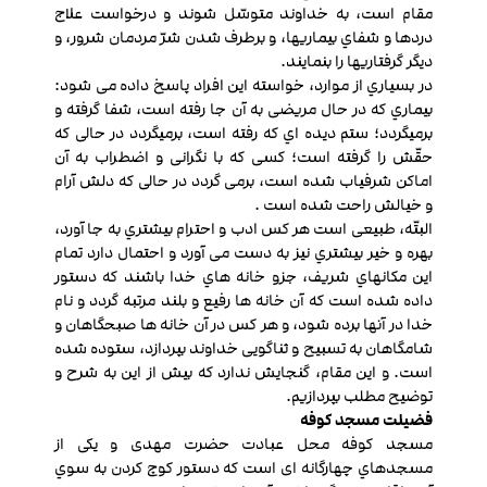
مقام است، به خداوند متوسّل شوند و درخواست علاج
دردها و شفاي بیماري‏ها، و برطرف شدن شرّ مردمان شرور، و
دیگر گرفتاري‏ها را بنمایند.
در بسیاري از موارد، خواسته این افراد پاسخ داده می ‏شود:
بیماري که در حال مریضی به آن جا رفته‏ است، شفا گرفته و
برمی‏گردد؛ ستم دیده اي که رفته است، برمی‏گردد در حالی که
حقّش را گرفته ‏است؛ کسی که با نگرانی و اضطراب به آن
اماکن شرفیاب شده است، برمی ‏گردد در حالی که دلش آرام
و خیالش راحت شده ‏است .
البتّه، طبیعی است هر کس ادب و احترام بیش‏تري به جا آورد،
بهره و خیر بیش‏تري نیز به‏ دست می ‏آورد و احتمال دارد تمام
این مکان‏هاي شریف، جزو خانه ‏هاي خدا باشند که دستور
داده ‎شده ‏است که آن خانه ‏ها رفیع و بلند مرتبه گردد و نام
خدا در آن‏ها برده شود، و هر کس در آن خانه‎ ها صبح‏گاهان و
شام‏گاهان به تسبیح و ثناگویی خداوند بپردازد، ستوده ‏شده
‏است. و این مقام، گنجایش ندارد که بیش از این به شرح و
توضیح مطلب بپردازیم.
فضیلت مسجد کوفه
مسجد کوفه محل عبادت حضرت مهدی و یکی از
مسجدهاي چهارگانه ای است که دستور کوچ کردن به سوي