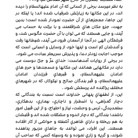
به نظر می‏رسد برخی از کسانی که آن امام علیه‏السلام را دیده‏
اند، در این مکان‏ها به زیارتش شرفیاب شده ‏اند؛ یا این‏که در
این جاها، معجزه‏اي از آن حضرت نمودار شده‏ است؛ بدین
جهت، جزو مکان‏ هاي شرافتمند و با برکت به حساب می
‏آیند، و جایی هستند که می ‏توان با آن حضرت مأنوس شد، و
فرشتگان الهی در آنجا از آسمان فرود می‏ آیند، شیطان‏ها رفت
و آمدشان کم است و این‏ها خود از وسایل و اسبابی است که
موجب اجابت زودتر دعا، و پذیرش سریع‏تر عبادت می‏ شود.
در برخی از روایات آمده‏است: خداي عزّ و جلّ دوست می‏
دارد در مکان‏هایی همانند این مکان‏ها و مسجدها و حرم‏ هاي
امامان علیهم‏السلام، و قبرهاي فرزندان امامان
علیهم‏السلام، و قبر بندگان صالح و نیکوکار، که در شهرهاي
مختلف پراکنده‏ اند پرستش شود .
این، از لطف‏هاي پنهانی خداوند است نسبت به بندگانی که
دچار گمراهی، یا اضطرار و ناچاري، بیماري، بدهکاري،
ستمدیدگی، ترس و وحشت، نیاز و احتیاج، و از این قبیل امور
باشند؛ بندگانی که دچار اندوه و مشکلات شده ‏اند و قلب‏شان
به هم ریخته و داراي ظاهري آشفته و حواسّی از کار افتاده
هستند. این افراد، می ‏توانند به جاهاي مزبور پناهنده
شوند، و گریه و زاري نموده و به وسیله کسی که صاحب آن