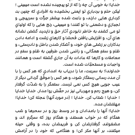
خدایا؛ به خوبی آن چه را که از تو پیچیده نشده ‏است می‏بینی ؛
لیکن حلم و بردباري تو ایمنی بخشیده به افرادي که چنین بد
کرداري ‏هایی دارند، و باعث شده بیشتر جرأت و سرپیچی و
لجبازي و دشمنی با تو کنند؛ و می‏بینی، رنج ‏هایی را که اولیاي
تو می ‏کشند به خاطر نابودي آثار حق و ناپدید گشتن نشانه‏
هاي آن، و افزایش یافتن فحشا و کارهاي زشت و ادامه دادن
بدکاران بر زشتی ‏هاي خود، و آشکار شدن باطل و نادرستی، و
ظلم و ستم همگانی، و راضی شدن طرفین به ظلم و ستم در
معاملات و کارها که عادات به آن جاري گشته است و همانند
واجبات و مستحبّات شده ‏است.
خداوندا؛ به سرعت، ما را دریاب به امدادي که هر کس را با
آن مدد رسانی رستگار شود، و هر کس را موفّق گردانی دیگر از
عیب جویی هیچ کس نمی ‏ترسد. ستمگر را به شدّت گرفتار
کن، و هیچ رحم و مهربانی نیز در حقّش روا مدار. خدایا خدایا
؛ خدایا ؛ شتاب کن. خدایا ؛ (در مورد آن‏ها) عجله کن؛ خدایا؛
مهلت‏شان مده.
خدایا؛ آن‏ها را بامدادان و در وسط روز و در سحرها و شب
هنگام که در خواب هستند و هنگام روز که سرگرم اند و
مشغولند گرفتارشان کن و فریبشان بده، و وقتی حیله
می‏کنند، بر آن‏ها مکر کن؛ و هنگامی که خود را در آرامش