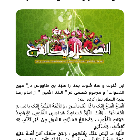
این قنوت و سه قنوت بعد را سیّد بن طاووس در" مهج
الدعوات" و مرحوم کفعمی در " البلد الأمین " از امام رضا
علیه السلام نقل کرده اند :
اَلْفَزَعُ الْفَزَعُ إِلَیْکَ یا ذَا الْمُحاضَرَهِ ، وَالرَّغْبَهُ الرَّغْبَهُ إِلَیْکَ یا مَن بِهِ
الْمُفاخَرَهُ ، وَأَنْتَ اللَّهُمَّ مُشاهِدُ هَواجِسِ النُّفُوسِ وَمُراصِدُ
حَرَکاتِ الْقُلُوبِ ، وَمُطالِعُ مَسَرَّاتِ السَّرآئِرِ مِنْ غَیْرِ تَکَلُّفٍ وَلا
تَعَسُّفٍ ، وَقَدْ تَرَي
اللَّهُمَّ ما لَیْسَ عَنْکَ بِمُنْطَويٍ ، وَلکِنَّ حِلْمَکَ آمَنَ أَهْلَهُ عَلَیْهِ