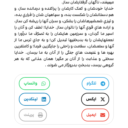
می‎بینند، ناگهان گرفتارشان ساز.
خدایا خودشان و کمک کارشان را پراکنده و درمانده ساز، و
هم دستانشان را شکست بده، و سپاهیان شان را فراري بده،
و تیزي شمشیرهاشان را بشکن، و سران آن‏ها را ریشه‏ کن ساز،
و اراده ‏هاي قوي آن‏ها را ناتوان ساز. خدایا؛ لطف کن و آنان را
اسیر ما گردان، و سرزمین هایشان را به تصرّف ما درآور؛ و
نعمت‏هايشان را به بدبختی‏ها تبدیل کن؛ و به جاي ترس ما از
آن‏ها و ستم‏شان، سلامت و راحتی را جایگزین فرما؛ و کامل‏ترین
بهره ‏ها و غنیمت‏ هاي جنگی را از آنان به ما برسان. خدایا
سختی و عذابت را از آنان بر مگیر؛ همان عذابی که به هر
گروهی برسد، بدبختِ بدروزگار می ‏شوند .
تلگرام
واتساپ
ایکس
لینکدین
ایمیل
پرینت