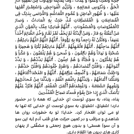
جُرْئَهً وَتَمَرُّداً وَعُتُوّاً وَ عِناداً ، وَما یُعایِنُهُ أَوْلِیآؤُكَ مِنْ تَعْفِیَهِ اثارِ
الْحَقِّ ، وَدُرُوسِ مَعالِمِهِ ، وَتَزَیُّدِ الْفَواحِشِ وَاسْتِمْرارِ أَهْلِها
عَلَیْها ، وَ ظُهُورِ الْباطِلِ وَ عُمُومِ التَّغاشُمِ وَالتَّراضی بِذلِکَ فِی
الْمُعامِلاتِ وَ الْمُتَصَرَّفاتِ مُذْ جَرَتْ بِهِ الْعاداتُ ، وَصارَ
کَالْمَفْرُوضاتِ وَالْمَسْنُوناتِ . أَللَّهُمَّ فَبادِرْنا مِنْکَ بِالْعَوْنِ الَّذي
مَنْ أَعَنْتَهُ بِهِ فازَ ، وَمَنْ أَیَّدْتَهُ لَمْ یَخَفْ لَمْزَ لَمَّازٍ وَخُذِ الظَّالِمَ أَخْذاً
عَنیفاً ، وَلاتَکُنْ لَهُ راحِماً وَلا بِهِ رَؤُوفاً . أَللَّهُمَّ اللَّهُمَّ اللَّهُمَّ بادِرْهُمْ .
أَللَّهُمَّ عاجِلْهُمْ . أَللَّهُمَّ لاتُمْهِلْهُمْ . أَللَّهُمَّ غادِرْهُمْ بُکْرَهً وَ هَجیرَهً وَ
سُحْرَهً وَ بَیاتاً وَهُمْ نآئِمُونَ ، وَ ضُحیً وَ هُمْ یَلْعَبُونَ ، وَ مَکْراً وَ
هُمْ یَمْکُرُونَ ، وَ فُجْأَهً وَ هُمْ امِنُونَ . أَللَّهُمَّ بَدِّدْهُمْ ، وَ بَدِّدْ
أَعْوانَهُمْ ، وَافْلُلْ أَعْضادَهُمْ ، وَاهْزِمْ جُنُودَهُمْ وَافْلُلْ حَدَّهُمْ ،
وَاجْتَثَّ سَنامَهُمْ ، وَ أَضْعِفْ عَزآئِمَهُمْ . أَللَّهُمَّ و امْنَحْنا أَکْتافَهُمْ ،
وَمَلِّکْنا أَکْنافَهُمْ ، وَبَدِّلْهُمْ بِالنِّعَمِ النِّقَمَ ، وَبَدِّلْنا مِنْ مُحاذَرَتِهِمْ
وَبَغْیِهِمُ السَّلامَهَ ، وَاغْنِمْناهُمْ أَکْمَلَ الْمَغْنَمِ. أَللَّهُمَّ لاتَرُدَّ عَنْهُمْ
بَأْسَکَ الَّذي إِذا حَلَّ بِقَوْمٍ فَسآءَ صَباحُ الْمُنْذَرینَ
پناه، پناه، به سوي توست اي خدایی که همه را در حضور
دارد؛ اشتیاق، اشتیاق، به سوي توست اي خدایی که تنها به
او می ‏توان افتخار کرد. خدایا؛ تو به خطورات روان‏ ها
شاهدي و مراقب و در کمین حرکت‏ هاي قلب آدم (به این سو
و آن سو) هستی؛ و بدون هیچ زحمتی و مشقّتی از پنهان
کاري‏ هاي درون ‏ها اطّلاع داري.