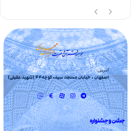
آدرس:
اصفهان ، خیابان مسجد سید، کوچه44 (شهید عقیلی)
جشن و جشنواره