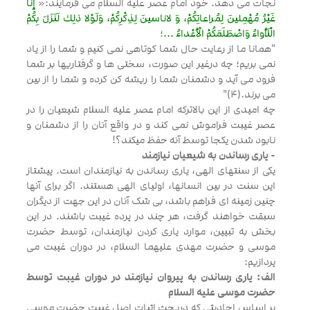
نجات می دهد. خود امام عصر علیه السلام می فرمایند:«
إنّا
غَيْرُ مُهْمِلينَ لِمُراعاتِكُمْ، وَ لاناسينَ لِذِكْرِكُمْ، وَلَوْلا ذلِك لَنَزَلَ بِكُمْ
الْلَأواءُ وَاصْطَلَمَكُمْ الْأعْداءُ ...
؛
"همانا ما از رعایت حال شما کوتاهی نمی کنیم و شما را از یاد
نمی بریم؛ چه درغیر این صورت، سختی ها و گرفتاریها بر شما
فرود می آید و دشمنان شما را ریشه کن کرده و شما را از بین
می برند.(4)"
چه امیدی از این بالاترکه امام عصر علیه السلام شیعیان را در
عصر غیبت فراموش نمی کند و در واقع آنان را از دشمنان و
نابود شدن یکجا توسط آنه حفظ میکند؟!
- یاری رساندن به شیعیان نیازمند
یکی از سنتهای الهی، یاری رساندن به نیازمندان است. پیشتاز
این سنت در بین انسانها، اولیای الهی هستند. اگر برای آنها
چنین زمینه ای فراهم باشد، بی شک آنان در این جهت از دیگران
سبقت خواهند گرفت، هر چند در پرده غیبت باشند. در این
بخش به تبیین، موارد یاری کردن نیازمندان، توسط حضرت
موسی و حضرت مهدی علیهما السلام، در دوران غیبت می
پردازیم:
الف: یاری رساندن به پیروان نیازمند در دوران غیبت توسط
حضرت موسی علیه السلام
بر اساس احادیثی که دربحث اثبات اصل غیبت حضرت موسی