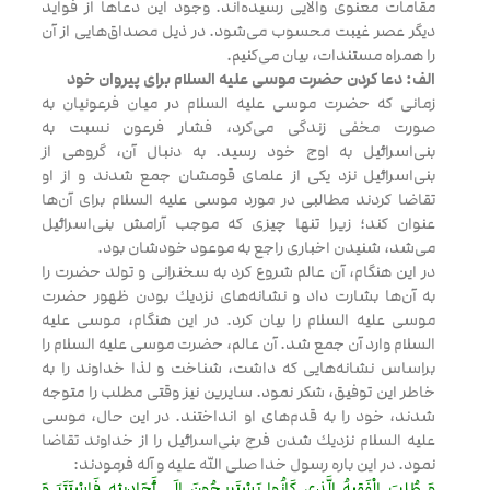
مقامات معنوى والايى رسيده‌اند. وجود اين دعاها از فوايد
ديگر عصر غيبت محسوب مى‌شود. در ذيل مصداق‌هايى از آن
را همراه مستندات، بيان مى‌كنيم.
الف: دعا كردن حضرت موسى عليه السلام براى پيروان خود
زمانى كه حضرت موسى عليه السلام در ميان فرعونيان به
صورت مخفى زندگى مى‌كرد، فشار فرعون نسبت به
بنى‌اسرائيل به اوج خود رسيد. به دنبال آن، گروهى از
بنى‌اسرائيل نزد يكى از علماى قومشان جمع شدند و از او
تقاضا كردند مطالبى در مورد موسى عليه السلام براى آن‌ها
عنوان كند؛ زيرا تنها چيزى كه موجب آرامش بنى‌اسرائيل
مى‌شد، شنيدن اخبارى راجع به موعود خودشان بود.
در اين هنگام، آن عالم شروع كرد به سخنرانى و تولد حضرت را
به آن‌ها بشارت داد و نشانه‌هاى نزديك بودن ظهور حضرت
موسى عليه السلام را بيان كرد. در اين هنگام، موسى عليه
السلام وارد آن جمع شد. آن عالم، حضرت موسى عليه السلام را
براساس نشانه‌هايى كه داشت، شناخت و لذا خداوند را به
خاطر اين توفيق، شكر نمود. سايرين نيز وقتى مطلب را متوجه
شدند، خود را به قدم‌هاى او انداختند. در اين حال، موسى
عليه السلام نزديك شدن فرج بنى‌اسرائيل را از خداوند تقاضا
نمود. در اين باره رسول خدا صلى الله عليه و آله فرمودند:
وَ طُلِبَ الْفَقِيهُ الَّذِي كَانُوا يَسْتَرِيحُونَ إِلَى أَحَادِيثِهِ فَاسْتَتَرَ وَ