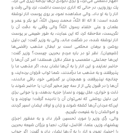
اظهار دشمنى مى‌كرد، و براى نابودى آن‌ها برنامه ریزی می کرد.
يك روز وزير، در حالى كه انارى دردست داشت، نزد والى رفت و
انار را به او داد. والى مشاهده نمود بر روى پوست انار نوشته
شده است: لا اله الا اللَّه، محمد رسول اللَّه، ابو بكر و عمر و
عثمان و على خلفاء رسول اللَّه! والى وقتى به دقت آن را
نگريست، ملاحظه كرد كه اين عبارت، به طور طبيعى بر پوست
انار نوشته شده، در شگفت ماند. والى به وزير گفت: اين دليل
روشن و برهان محكمى است بر ابطال مذهب رافضى‌ها
(شيعيان). نظر تو در باره مردم بحرين چيست‌؟ وزير گفت:
اين‌ها جماعتى، متعصب و منكر دلايل هستند؛ امر كن آن‌ها را
حاضر نمايند و اين انار را به آن‌ها نشان بده، اگر مذهب ما را
پذيرفتند و به مذهب ما درآمدند، شما ثواب فراوان برده‌ايد، و
چنانچه نپذيرفتند و همچنان بر گمراهى خود باقى ماندند،
آن‌ها را در قبول يكى از از سه چيز مخير گردان: يا حاضر شوند با
ذلت و خوارى، مثل يهود و نصارا جزيه بدهند، و يا جوابى براى
اين دليل روشنى كه نمى‌توان آن را ناديده گرفت؛ بياورند و يا
اين‌كه مردان آن‌ها كشته شوند و زنان و اولاد ايشان اسير گردند
و اموالشان را به غنيمت بگيريم.
والى، رأى وزير را مورد تحسين قرار داد و به منظور اجراى
پيشنهاد وزير، علما، افاضل، نيكان، نجبا و بزرگان شيعه بحرين
را احضار نمود و انار را به آن‌ها نشان داد و گفت: اگر جواب