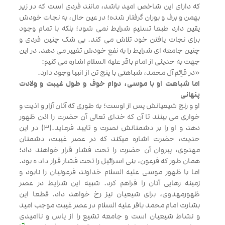
که دارای این شاخص امید باشد، مانند فردی است که در زیر
بهمن و برف و بوران گرفتار شده؛ در عین حال، به نجات خودش
یقین دارد طبعا تسلیم شرایط نمی شود؛ بلکه با تمام وجود
برای نجات یافتن خود تلاش می کند. بی شک چنین فردی و
چنین جامعه ای شرایط را به نفع خودش تغییر می دهد. در این
جهت به حدیثی از امام باقر علیه السلام اشاره می کنیم:
«در قاِئم آل محمد، شباهتی با پنج تن از انبیا وجود دارد.
اما شباهت او با موسی، دوام خوف و طول غیبت و ولادت
پنهانی
او و رنج شیعیانش پس از اوست؛ به طوری که آنان آزار و اذیت و
خواری می بینند تا آن که خدای تعالی آن حضرت را اذن ظهور
دهد و او را بر دشمنانش نصرت و تایید فرماید.(3) در این
حدیث، حضرت اشاره میکند که در عصر غیبت، دشمنان
مهدوی، پیروان آن حضرت را تحت فشار قرار خواهند داد؛
همان طور که فرعون، بنی اسرائیل را تحت فشار قرار داد ه بود.
اما با ظهور موسی علیه السلام خداوند فرعونیان را نابود و
زمینه رهایی آنان را فراهم کرد. شبیه این شرایط در عصر
ظهورمهدوی، برای شیعیان نیز رخ خواهد داد. قطعا این
بشارت امام محمد باقر علیه السلام در عصر غیبت موجب امید
و نشاط شیعیان است و جامعه تشیع را از یاس و ناامیدی