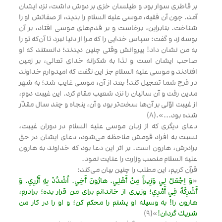
بر قاطرى سوار بود و طيلسان خزى بر دوش داشت، نزد ايشان
آمد. چون آن فقيه، موسى عليه السلام را بديد، از صفاتش او را
شناخت. بنابراين، برخاست و بر قدم‌هاى موسى افتاد، بر آن
بوسه زد و گفت: سپاس خدايى را كه مرا از دنيا نبرد تا آن‌كه تو را
به من نشان داد! پيروانش وقتى چنين ديدند؛ دانستند كه او
صاحب ايشان است و لذا به شكرانه خداى تعالى، بر زمين
افتادند و موسى عليه السلام جز اين نگفت كه اميدوارم خداوند
در فرج شما تعجيل كند! بعد از آن، موسى غايب شد؛ به شهر
مدين رفت و آن ساليان را نزد شعيب مقام كرد. اين غيبت دوم،
از غيبت اوّلى بر آن‌ها سخت‌تر بود و آن، پنجاه و چند سال مقدّر
شده بود...».(8)
دعاى ديگرى كه از زبان موسى عليه السلام در دوران غيبت،
نسبت به افراد قومش ملاحظه مى‌شود، دعاى ايشان در حق
برادرش، هارون است. بر اثر اين دعا بود كه خداوند به هارون
عليه السلام منصب وزارت را عنايت نمود.
قرآن كريم، اين مطلب را چنين بيان مى‌كند:
«
وَ اِجْعَلْ لِي وَزِيراً مِنْ أَهْلِي. هارُونَ أَخِي. اُشْدُدْ بِهِ أَزْرِي. وَ
أَشْرِكْهُ فِي أَمْرِي؛ وزيرى از خاندانم براى من قرار بده؛ برادرم،
هارون را! به وسيله او پشتم را محكم كن؛ و او را در كار من
شريك گردان!
»(9)