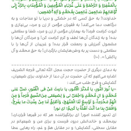
بِالْمَغْفِرَةِ وَ الرَّحْمَةِ وَ عَلَى غُرَبَاءِ الْمُؤْمِنِينَ وَ الْمُؤْمِنَاتِ بِالرَّدِّ إِلَى
أَوْطَانِهِمْ سَالِمِينَ غَانِمِينَ بِمُحَمَّدٍ وَ آلِهِ أَجْمَعِين
؛
خداوندا! به حق كسى كه در خشكى و دريا با تو مناجات و به
درگاهت دعا مى‌كند! به فقيران مؤمن از زن و مرد، بى‌نيازى و
ثروت كرامت فرما! به بيماران مؤمن از زن و مرد، شفا و سلامتى
بده! و به زندگان آن‌ها لطف و كرم كرامت كن! و مردگان آن‌ها را
مشمول آمرزش و رحمتت قرار بده! و غريبان از آن‌ها را با
سلامتى و دست پر به وطن‌هايشان بازگردان! به حق محمّد و آل
پاكش!». (10)
________________________________________
به دعاى ديگرى از حضرت حجت عجل الله تعالى فرجه الشريف
اشاره مى‌كنيم كه آن حضرت در آن دعا از خداوند براى شيعيان،
گشايش و فرج طلب مى‌كند :
«
يا نُورَ النُّورِ، يا مُدَبِّرَ الْاُمُور، يا باعِثَ مَنْ فى الْقُبُورِ، صَلِّ عَلى
مُحَمَّدٍ وَ الِ مُحَمَّدٍ وَاجْعَلْ لى وَ لِشيعَتى مِنَ‌الضّيقِ فَرَجاً وَ مِنَ
الْهَمِّ مَخْرَجاً، وَ اَوْسِعْ لَنَا الْمَنْهَجَ‌، وَاَطْلِقْ لَنا مِنْ عِنْدِكَ ما يفَرِجُّ‌،
وَافْعَلْ بِنا ما اَنْتَ اَهْلُهُ يا كَريمُ‌؛ اى نور!
اى تدبير كننده امور! اى برانگيزاننده هر كه در قبرها قراردارد!
برمحمّد و خاندانش درود فرست و براى من و شيعيانم در
مقابل سختى، گشايش؛ و در مقابل همّ و غم، راه رهايى عطا