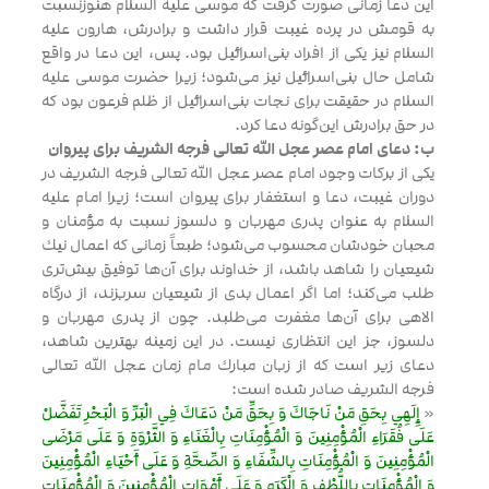
اين دعا زمانى صورت گرفت كه موسى عليه السلام هنوزنسبت
به قومش در پرده غيبت قرار داشت و برادرش، هارون عليه
السلام نيز يكى از افراد بنى‌اسرائيل بود. پس، اين دعا در واقع
شامل حال بنى‌اسرائيل نيز مى‌شود؛ زيرا حضرت موسى عليه
السلام در حقيقت براى نجات بنى‌اسرائيل از ظلم فرعون بود كه
در حق برادرش اين‌گونه دعا كرد.
ب: دعاى امام عصر عجل الله تعالى فرجه الشريف براى پيروان
يكى از بركات وجود امام عصر عجل الله تعالى فرجه الشريف در
دوران غيبت، دعا و استغفار براى پيروان است؛ زيرا امام عليه
السلام به عنوان پدرى مهربان و دلسوز نسبت به مؤمنان و
محبان خودشان محسوب مى‌شود؛ طبعاً زمانى كه اعمال نيك
شيعيان را شاهد باشد، از خداوند براى آن‌ها توفيق بيش‌ترى
طلب مى‌كند؛ اما اگر اعمال بدى از شيعيان سربزند، از درگاه
الاهى براى آن‌ها مغفرت مى‌طلبد. چون از پدرى مهربان و
دلسوز، جز اين انتظارى نيست. در اين زمينه بهترين شاهد،
دعاى زير است كه از زبان مبارك مام زمان عجل الله تعالى
فرجه الشريف صادر شده است:
«
إِلَهِي بِحَقِ مَنْ نَاجَاكَ وَ بِحَقِّ مَنْ دَعَاكَ فِي الْبَرِّ وَ الْبَحْرِ تَفَضَّلْ
عَلَى فُقَرَاءِ الْمُؤْمِنِينَ وَ الْمُؤْمِنَاتِ بِالْغَنَاءِ وَ الثَّرْوَةِ وَ عَلَى مَرْضَى
الْمُؤْمِنِينَ وَ الْمُؤْمِنَاتِ بِالشِّفَاءِ وَ الصِّحَّةِ وَ عَلَى أَحْيَاءِ الْمُؤْمِنِينَ
وَ الْمُؤْمِنَاتِ بِاللُّطْفِ وَ الْكَرَمِ وَ عَلَى أَمْوَاتِ الْمُؤْمِنِينَ وَ الْمُؤْمِنَاتِ