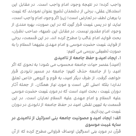
واجب کرده؛ در نتیجه وجود امام واجب است. در مقابل این
استدلال عقلی، برخی از دشمنان تشیع عنوان نمودند که غیبت
با برهان لطف در تعارض است؛ زیرا اگر وجود امام واجب است،
نباید او در پس غیبت قرار گیرد که در این صورت، بهره مندی از
وجود امام مقدور نیست. در مقابل این شبهه، صاحب نظران،
بحث فواید امام غائب را مطرح کرده اند. در این قسمت، برخی
از فواید غیبت حضرت موسی و امام مهدی علیهما السلام را به
صورت تطبیقی بررسی می کنیم:
1. ایجاد امید و حفظ جامعه از ناامیدی
(امید) عنصر حیات جامعه محسوب می شود؛ به نحوی که اگر
امید را از جامعه حذف کنیم؛ جامعه در مسیر نابودی قرار
خواهد گرفت. از طرف دیگر امید، به قوم و گروهی خاص تعلق
ندارد؛ بلکه اصلی کلی است و مورد نیاز همگان. از جمله آثار
دوران غیبت ، بحث امید است که در مورد غیبت حضرت موسی
علیه السلام و امام مهدی علیه السلام نمایان است. در این
قسمت به تبیین نقش امید در حفظ جامعه از نابودی در دوران
غیبت می پردازیم.
الف: ایجاد امید و مصونیت جامعه بنی اسرائیل از ناامیدی در
سایه غیبت موسوی
قرآن در مورد بنی اسرائیل اوصاف فراوانی مطرح کرده که از آن