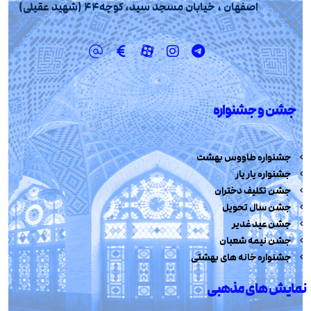
اصفهان ، خیابان مسجد سید، کوچه44 (شهید عقیلی)
جشن و جشنواره
جشنواره طاووس بهشت
جشنواره یار یار
جشن تکلیف دختران
جشن سال تحویل
جشن عید غدیر
جشن نیمه شعبان
جشنواره خانه های بهشتی
نمایش های مذهبی