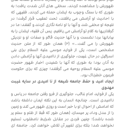
ظهورش را مشاهده کردند. سختی های آنان شدت یافت؛ به
طوری که با سنگ وچوب به ایشان حمله می کردند. فقیهی که
با احادیث او آرامش می یافتند، تحت تعقیب قرار گرفت؛ در
نتیجه او مخفی شد و آنها با او نامه نگاری کردند و گفتند: ما در
گرفتاریها به کلام تو آرامش می یافتیم. پس آن فقیه، ایشان را به
بیابانها برد؛ نشست و با آنها حدیث قائم و صفات او و نزدیکی
ظهورش را می گفت..» (2) همان طور که از متن حدیث
مشخص است، یکی از فواید موسی علیه السلام برای بنی
اسرائیل در حال غیبت، جلوگیری از ناامیدی آنها و آرامش دادن
به آنان بود؛ به طوری که آنها با شنیدن اخبار ظهور حضرت
موسی علیه السلام روحیه می گرفتند؛ چیزی که برای حکومت
فرعون خطرناک بود.
ایجاد امید و حفظ جامعه شیعه از نا امیدی در سایه غیبت
مهدوی
یکی از فواید امام غائب، جلوگیری از فرو رفتن جامعه در یاس و
ناامیدی است. چنانچه انسان به این نکته ایمان داشته باشد
که امامش از احوال او با خبر است و روزی ظهور می کند و زمین
را از عدل وداد پر میسازد (همان طور که قبلا از ظلم و ستم پر
شده باشد)؛ چنین فردی در مقابل شرایط نامطلوب تسلیم
نخواهد شد؛ بلکه برای تغییر آن تلاش خواهد کرد. جامعه ای