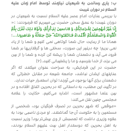
ب: یاری رساندن به شیعیان نیازمند توسط امام زمان علیه
السلام در دوران غیبت
با بررسی عنایات امام عصر علیه السلام نسبت به شیعیان در
دوران غیبت؛ به عمق سخن حضرت پی میبریم که فرمودند: :«
إنّا غَيْرُ مُهْمِلينَ لِمُراعاتِكُمْ، وَ لاناسينَ لِذِكْرِكُمْ، وَلَوْلا ذلِك لَنَزَلَ بِكُمْ
الْلَأواءُ وَاصْطَلَمَكُمْ الْأعْداءُ فـَاتـَّقـُوااللّه َ جَلَّ جـَلالُهُ و ظاهرونا...
؛
همانا ما از رعایت حال شما کوتاهی نمی کنیم و شما را از یاد
نمی بریم؛ چه درغیر این صورت، سختی ها و گرفتاریها بر شما
فرود می آید و دشمنان شما را ریشه کن کرده و شما را از بین
می برند از خدا بترسید و ما را پشتیبانی کنید.(6)
حضرت در این فرمایش، به صراحت عنوان میکنند که اگر
عنایتهای ایشان نباشد، جامعه شیعه در مقابل خطراتی که
دشمنان برای آنها بوجود می آورند؛ توان استمرار حیات ندارد.
در تأييد اين مطلب، به داستانى كه در بحرين اتفاق افتاده و در
بين علما مشهور است، اشاره مى‌كنيم. حكايت را علامه
مجلسى چنين نقل مى‌كند:
«موقعى كه شهر بحرين در تصرف فرنگيان بود، شخصى از
مسلمين را به حكومت آن‌جا گماشتند. او مردى ناصبى بود؛ به
علاوه وزيرى داشت كه تعصبش از وى بيش‌تر بود! وزير نسبت
به اهل بحرين كه دوستدار اهل بيت علیهم السلام بودند،