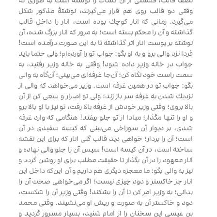
نصف قالب، قسمتى از آن كلمات را نوشته است به طورى كه
وقتى دو قالب روى هم قرار مى‌گيرند، نوشتۀ مذكور شكل
مى‌گيرد. زمانى كه انار كوچك بوده است، انار را داخل قالب
گذاشته و آن را محكم بسته است؛ به مرور كه انار بزرگ شده، آن
نوشته بر پوست انار اثر گذاشته تا به اين صورت درآمده است!
فردا نزد والى برو و به او بگو: جواب تو را آورده‌ام؛ ولى حتما بايد
جواب در خانه وزير داده شود! وقتى به خانه وزير رفتيد، به
سمت راست خود نگاه كن؛ آن‌جا غرفه‌اى مى‌بينى؛ آن‌گاه به والى
بگو: جواب تو در همين غرفه است. وزير مى‌خواهد كه والى از
نزديك شدن به غرفه سر باز زند؛ ولى تو اصرار و سعى كن از آن
بالا بروى؛ وقتى وزير خودش از غرفه بالا رفت، تو نيز با او بالا برو
و او را تنها مگذار؛ مبادا از تو جلو بيفتد! هنگامى كه وارد غرفه
شدى، بر ديوار آن سوراخى مى‌بينى كه كيسه سفيدى در آن
است؛ آن را بردار؛ خواهى ديد قالب گلى انار كه براى اين نقشه
ساخته است، در آن كيسه است! سپس آن را جلو والى نهاده و
انار معهود را در آن بگذار تا حقيقت مطلب براى او روشن گردد و
نيز به والى بگو: ما معجزه ديگرى هم داريم و آن اين‌كه داخل اين
انار جز خاكستر و دود چيزى نيست؛ اگر مى‌خواهى صحت آن را
بدانى؛ به وزير امر كن تا آن را بشكند! وقتى وزير آن را شكست،
دود و خاكستر آن به صورت و ريش او مى‌نشيند. وقتى محمد
بن عيسى اين سخنان را از امام شنيد، بسيار مسرور گرديد و