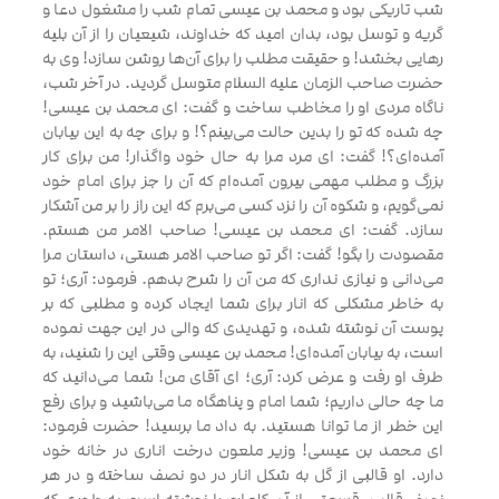
شب تاريكى بود و محمد بن عيسى تمام شب را مشغول دعا و
گريه و توسل بود، بدان اميد كه خداوند، شيعيان را از آن بليه
رهايى بخشد! و حقيقت مطلب را براى آن‌ها روشن سازد! وى به
حضرت صاحب الزمان عليه السلام متوسل گرديد. در آخر شب،
ناگاه مردى او را مخاطب ساخت و گفت: اى محمد بن عيسى!
چه شده كه تو را بدين حالت مى‌بينم‌؟! و براى چه به اين بيابان
آمده‌اى‌؟! گفت: اى مرد مرا به حال خود واگذار! من براى كار
بزرگ و مطلب مهمى بيرون آمده‌ام كه آن را جز براى امام خود
نمى‌گويم، و شكوه آن را نزد كسى مى‌برم كه اين راز را بر من آشكار
سازد. گفت: اى محمد بن عيسى! صاحب الامر من هستم.
مقصودت را بگو! گفت: اگر تو صاحب الامر هستى، داستان مرا
مى‌دانى و نيازى ندارى كه من آن را شرح بدهم. فرمود: آرى؛ تو
به خاطر مشكلى كه انار براى شما ايجاد كرده و مطلبى كه بر
پوست آن نوشته شده، و تهديدى كه والى در اين جهت نموده
است، به بيابان آمده‌اى! محمد بن عيسى وقتى اين را شنيد، به
طرف او رفت و عرض كرد: آرى؛ اى آقاى من! شما مى‌دانيد كه
ما چه حالى داريم؛ شما امام و پناهگاه ما مى‌باشيد و براى رفع
اين خطر از ما توانا هستيد. به داد ما برسيد! حضرت فرمود:
اى محمد بن عيسى! وزير ملعون درخت انارى در خانه خود
دارد. او قالبى از گل به شكل انار در دو نصف ساخته و در هر