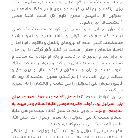
جمله، «مستضعف واقع شدن به دست فرعونیان» است.
برای اینکه بتوانیم نقش غیبت موسوی را در حفظ جامعه بنی
اسرائیل از ناامیدی، مطرح کنیم لازم است ابتدا معنی
"استضعاف" بیان شود.
مفسران در این مورد چنین می گویند: «مستضعف کسی
نیست که ضعیف و ناتوان و فاقد قدرت و نیرو باشد؛
مستضعف کسی است که نیروهای بالفعل و بالقوه دارد؛ اما از
ناحیه ظالمان و جباران سخت در فشار قرار گرفته؛ با این حال
در برابر بند و زنجیر که بر دست و پای او نهاده اند ساکت و
تسلیم نیست؛ پیوسته تلاش می کند زنجیرها را بشکند و آزاد
شود، دست جباران و ستمگران را کوتاه سازد و آیین حق و
عدالت را برپا کند...» (1) در گستره همین استضعاف بود که
فرعون مردان بنی اسرائیل را می کشت و زنانشان را به اسیری
می گرفت.
در این شرایط سخت،
تنها عاملی که موجب حفظ امید در میان
بنی اسرائیل بود، تولد حضرت موسی علیه السلام و در غیبت به
سربردن او بود
. برای پی بردن به عمق فایده غیبت موسی علیه
السلام نسبت به بنی اسرائیل، به سخن رسول خدا صلی الله
علیه و آله تمسک می جوییم که فرمودند:
«غیبت بر بنی اسرائیل واقع شد. آنها چهارصد سال منتظر
قیام قائم بودند تا آنکه ولادت او را بشارت دادند و نشانه های