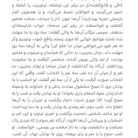
كافى و قانع‌كننده‌اى در برابر اين نوشته، نياوريد، يا كشته و
اسير مى‌گرديد و اموالتان ضبط مى‌گردد و يا همچون كفار
بايستى جزيه بپردازيد! آن‌ها چون انار را ديدند، سخت متحير
گشتند و نتوانستند در برابر اين صحنه، جواب شايسته‌اى
بدهند. سپس بزرگان آن‌ها به والى گفتند: سه روز به ما مهلت
بده شايد بتوانيم جوابى كه مورد پسند واقع شود، بياوريم وگر
نه هر طور مى‌خواهى ميان ما حكم كن! والى به آن‌ها سه روز
مهلت داد. رجال بحرين، در حالى كه هراسان و مرعوب و متحير
بودند، از نزد والى بيرون آمده، مجلس گرفتند و به مشورت
پرداختند. آن‌گاه بنا گذاشتند از ميان صلحا و زهاد بحرين، ده
نفر و از ميان آن ده نفر، سه نفر را انتخاب كنند. وقتى كه اين
انتخاب صورت گرفت، به يكى از آن سه نفر گفتند: تو امشب را به
بيابان برو، تا صبح مشغول عبادت باش و از خداوند به وسيله
امام زمان علیه السلام يارى بخواه! او به بيابان رفت و شب را به
صبح آورد؛ امّا چيزى نديد؛ ناچار برگشت و جريان را به آن‌ها
اطلاع داد. شب دوم، نفر بعدى به بيابان رفت و به دعا پرداخت؛
او نيز مانند شخص نخست برگشت و خبرى نياورد و اين امر بر
اضطراب و پريشانى آن‌ها افزود. آن‌گاه نفر سوم را كه مردى پاك
سرشت و دانشمند بود، به نام محمد بن عيسى، خواستند. او
شب سوم را با سر و پاى برهنه، روى به بيابان نهاد. آن شب،