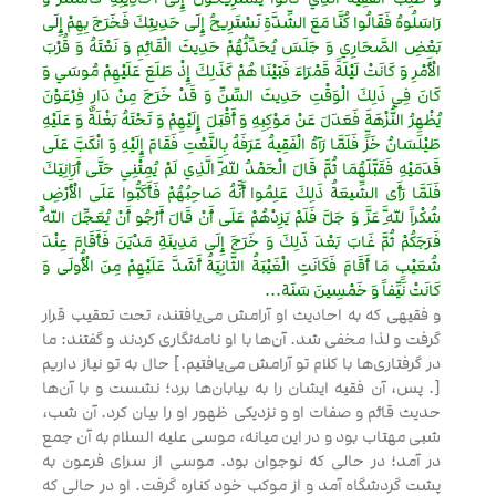
رَاسَلُوهُ فَقَالُوا كُنَّا مَعَ الشِّدَّةِ نَسْتَرِيحُ إِلَى حَدِيثِكَ فَخَرَجَ بِهِمْ إِلَى
بَعْضِ الصَّحَارِي وَ جَلَسَ يُحَدِّثُهُمْ حَدِيثَ الْقَائِمِ وَ نَعْتَهُ وَ قُرْبَ
الْأَمْرِ وَ كَانَتْ لَيْلَةً قَمْرَاءَ فَبَيْنَا هُمْ كَذَلِكَ إِذْ طَلَعَ عَلَيْهِمْ مُوسَي وَ
كَانَ فِي ذَلِكَ الْوَقْتِ حَدِيثَ السِّنِّ وَ قَدْ خَرَجَ مِنْ دَارِ فِرْعَوْنَ
يُظْهِرُ النُّزْهَةَ فَعَدَلَ عَنْ مَوْكِبِهِ وَ أَقْبَلَ إِلَيْهِمْ وَ تَحْتَهُ بَغْلَةٌ وَ عَلَيْهِ
طَيْلَسَانُ خَزٍّ فَلَمَّا رَآهُ الْفَقِيهُ عَرَفَهُ بِالنَّعْتِ فَقَامَ إِلَيْهِ وَ انْكَبَّ عَلَى
قَدَمَيْهِ فَقَبَّلَهُمَا ثُمَّ قَالَ الْحَمْدُ لِلَّهِ الَّذِي لَمْ يُمِتْنِي حَتَّى أَرَانِيَكَ
فَلَمَّا رَأَى الشِّيعَةُ ذَلِكَ عَلِمُوا أَنَّهُ صَاحِبُهُمْ فَأَكَبُّوا عَلَى الْأَرْضِ
شُكْراً لِلَّهِ عَزَّ وَ جَلَّ فَلَمْ يَزِدْهُمْ عَلَى أَنْ قَالَ أَرْجُو أَنْ يُعَجِّلَ اللَّهُ
فَرَجَكُمْ ثُمَّ غَابَ بَعْدَ ذَلِكَ وَ خَرَجَ إِلَى مَدِينَةِ مَدْيَنَ فَأَقَامَ عِنْدَ
شُعَيْبٍ مَا أَقَامَ فَكَانَتِ الْغَيْبَةُ الثَّانِيَةُ أَشَدَّ عَلَيْهِمْ مِنَ الْأُولَى وَ
كَانَتْ نَيِّفاً وَ خَمْسِينَ سَنَة...
و فقيهى كه به احاديث او آرامش مى‌يافتند، تحت تعقيب قرار
گرفت و لذا مخفى شد. آن‌ها با او نامه‌نگارى كردند و گفتند: ما
در گرفتارى‌ها با كلام تو آرامش مى‌يافتيم.] حال به تو نياز داريم
[. پس، آن فقيه ايشان را به بيابان‌ها برد؛ نشست و با آن‌ها
حديث قائم و صفات او و نزديكى ظهور او را بيان كرد. آن شب،
شبى مهتاب بود و در اين ميانه، موسى عليه السلام به آن جمع
در آمد؛ در حالى كه نوجوان بود. موسى از سراى فرعون به
پشت گردشگاه آمد و از موكب خود كناره گرفت. او در حالى كه