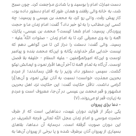
دست مبارك امام را بوسيد و با شادى مراجعت كرد. چون صبح
شد، به خانه والى رفتند و همان طور كه امام دستور داده بود،
كار پيش رفت. والى رو كرد به محمد بن عيسى و پرسيد: چه
كسى اين مطالب را به تو خبر داد؟ گفت: امام زمان ما و حجت
پروردگار. پرسيد: امام شما كيست‌؟ محمد بن عيسى، يكايك
ائمه را به وى معرفى كرد تا به امام زمان - صلوات اللَّه عليه -
رسيد. والى گفت: دستت را دراز كن تا من گواهى دهم كه
نيست خدايى مگر خداوند يگانه و اين‌كه محمد بنده و پيامبر
اوست و اين‌كه اميرالمؤمنين - عليه السلام - خليفه بلا فصل
اوست. آن‌گاه به تمام ائمه تا آخر آن‌ها اقرار نمود و ايمانش نيكو
گشت. سپس دستور داد وزير را به قتل رساندند؛ از مردم
بحرين معذرت خواست؛ نسبت به آنان نيكى نمود و آن‌ها]را
گرامى داشت. ناقل حكايت گفت: اين حكايت نزد اهل بحرين
مشهور و قبر محمد بن عيسى در آن‌جا، معروف است و مردم
به زيارت قبر او مى‌روند.(7)
- دعا براى پيروان
يكى ديگر از فوايد دوران غيبت، دعاهايى است كه از طرف
حضرت موسى و امام زمان عجل الله تعالى فرجه الشريف در
اين دوران صورت گرفته است. درسايه آن دعاها، بلاهاى
بسيارى از پيروان آنان برطرف شده و يا برخى از پيروان آن‌ها به