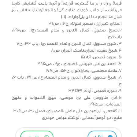
فرما! و راه را بر ما گسترده قرارده! و آنچه باعث گشايش كارما
مى‌باشد، از جانب خودت عنايت كن! و آنچه توشايسته آنى، در
قبال ما انجام ده! اى بزرگوار!». (11)
1.مکارم شیرازی، تفسیر نمونه، ج16، ص31
2.شیخ صدوق، کمال الدین و تمام النعمه،ج1، ص290،
باب6،ح1
3. شیخ صدوق، کمال الدین و تمام النعمه،ج1، باب 32، ح7
4.شیخ مفید، المزارمناسک المزار، ص8
5. سوره قصص، آیه 15
6. احمد بن علی طبرسی،احتجاج ، ج2، ص495
7.علامه مجلسی، بحارالانوار، ج52، ص178
8. شیخ صدوق، کمال الدین و تمام النعمه،ج1،ص29، باب 6،
ح1
9. سوره قصص، آیات 29تا 32
10.ابن طاووس علی بن موسی، مهج الدعوات و منهج
العبادات، ص295
11. کفعمی، ابراهیم بن علی عاملی،المصباح، فصل 30،ص305
منبع: دو گوهر آسمانی، نوشته عباس حیدری