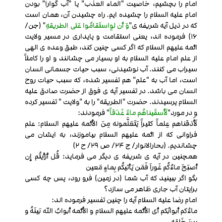
امام را بچشیم، خاصیت "الماء العذب" یا "آب گوارا" بودن
امام علیه السلام را چشیده ایم. راه چشیدن آن، همان است
که در ذیل آیه شریفه ی"
وَ أن لوِاستَقامُوا عَلی الطریقهِ
" (جن/
16) فرموده اند، یعنی استقامت و پایداری در مسیر ولایت
ائمه علیهم السلام که اگر کسی چنین کند، طبق وعده ی الهی
از علم امام علیه السلام به او بسیار می چشانند و او را کاملاً
سیراب می کنند. آب نوشیدنی، سبب حیات جسمانی انسان
است، اما آب به "علم" هم تفسیر شده، که سبب حیات روح
انسان می باشد. در تفسیر آیه ی فوق از حضرت صادق علیه
السلام پرسیدند. حضرت "الطریقه" را به "ولایت " تفسیر کرده
و در مورد"
لَأسقَیناهُم ماءً غَدَقاً
" فرمودند:
لَأَذقناهم عِلماً کثیراً یَتَعَلَّمونه مِنَ الأئمه علیهم السلام: علم
فراوانی که از ائمه علیهم السلام بیاموزند، به ایشان می
چشاندیم. (بحارالانوار/ ج 24/ ص 29/ ح 2)
همچنین در آیه ی شریفه ی دیگر می فرماید: قُل أرَأیتُم إن
أصبَحَ ماءُکُم غَوراَ فَمَن یَأتیکُم بِماءٍ مَعین
بگو اگر ببینید که آب شما (در زمین) فرو رود، پس چه کسی
برایتان آب جاری ظاهر می سازد؟
امام رضا علیه السلام آیه را چنین تفسیر فرموده اند:
ماءُکم أبوابُکم أی الأئمه علیهم السلام و الأئمه أبوابُ الله بَینَهُ و
بینَ خَلقِهِ.