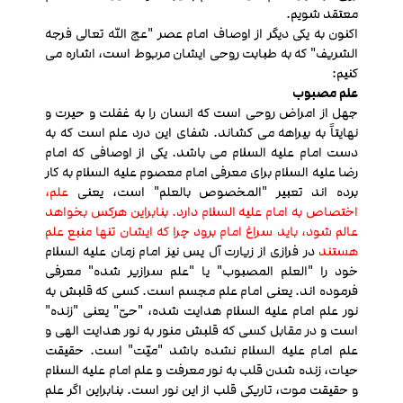
معتقد شویم.
اکنون به یکی دیگر از اوصاف امام عصر "عج الله تعالی فرجه
الشریف" که به طبابت روحی ایشان مربوط است، اشاره می
کنیم:
علم مصبوب
جهل از امراض روحی است که انسان را به غفلت و حیرت و
نهایتاً به بیراهه می کشاند. شفای این درد علم است که به
دست امام علیه السلام می باشد. یکی از اوصافی که امام
رضا علیه السلام برای معرفی امام معصوم علیه السلام به کار
برده اند تعبیر "المخصوص بالعلم" است، یعنی
علم،
اختصاص به امام علیه السلام دارد. بنابراین هرکس بخواهد
عالم شود، باید سراغ امام برود چرا که ایشان تنها منبع علم
هستند
در فرازی از زیارت آل یس نیز امام زمان علیه السلام
خود را "العلم المصبوب" یا "علم سرازیر شده" معرفی
فرموده اند. یعنی امام علم مجسم است. کسی که قلبش به
نور علم امام علیه السلام هدایت شده، "حیّ" یعنی "زنده"
است و در مقابل کسی که قلبش منور به نور هدایت الهی و
علم امام علیه السلام نشده باشد "میّت" است. حقیقت
حیات، زنده شدن قلب به نور معرفت و علم امام علیه السلام
و حقیقت موت، تاریکی قلب از این نور است. بنابراین اگر علم