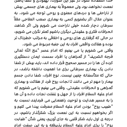
خدا استفاده شود در غیر این صورت، بهبودی و شفا یافتن
نعمت نخواهد بود ولی معمولاً به بیماری های جسمی بیش
از ناراحتی ها و دردهای معنوی و روحی توجه می شود. به
عنوان مثال اگر بشنویم کسی به بیماری صعب العلاجی مثلاً
سرطان دچار شده خیلی ناراحت می شویم ولی اگر شاهد
انحرافات فکری و عقیدتی دیگران باشیم کمتر نگران می شویم،
در حالی که گرفتاری های روحی و اخلاقی به مراتب خطرناک تر
بوده و هلاکت واقعی افراد به این جنبه مربوط می شود.
وقتی می شنویم یا می بینیم که امام عصر "عج الله تعالی
فرجه الشریف" از گمراهان یا افراد سست ایمان دستگیری
کرده آن ها را در مسیر صحیح قرار داده اند، باید بیش از شفا
دادن یک بیماری سرطانی برای ما اهمیت داشته باشد، در
حالی که متأسفانه چنین نیست. نوع افراد، شفا دادن جسم
بیمار را مهم تر می دانند تا نجات روح فرد از هلاکت و بیماری
گمراهی و انحرافات عقیدتی. وقتی می بینیم یا می شنویم که
امام علیه السلام افراد را از جهل و غفلت نجات داده و آن ها
را به مسیر هدایت و توحید راهنمایی می فرمایند نسبت به
"طبیب روح" بودن امام علیه السلام معرفت پیدا می کنیم و
اگر بخواهیم نسبت به این نعمت بزرگ شکرگذار باشیم، در
درجه ی اول باید شکر قلبی به جای آوریم، یعنی شأن "طبابت
روح" را برای امام علیه السلام پذیرفته و به این صفت امام