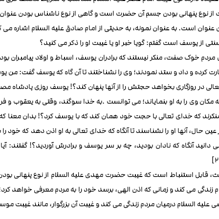
از نوع پنهانی بودن جسم آن حضرت است و گاهی از نوع ناشناس بودن عنوان ایشا
 عنوان است. به عنوان نمونه، به حدیثی از امام صادق علیه السلام اشاره می ک
نتی از یوسف است گفتم: گویا خبر او یا غیبت او را ذکر می کنید؟
 مردم خوک صفت، منکر نیستند که برادران یوسف، اسباط و اولاد پیامبران بودند
جارت کرده و داد و ستد نمودند؛ وی را نشناختند تا آن گاه که یوسف گفت: من ی
الی در روزگاری بخواهد حجتش را از آنها پنهان کند؟! یوسف روزی پادشاه مصر
نکرند که خدای تعالی با حجت خود همان کند که با یوسف کرد؟! بدان معنا که در
ر عین حال، آنها او را نشناسند تا آنگاه که خدای تعالی به او اذن دهد که خود ر
ی دانید آنگاه که نادان بودید، چه بر سر یوسف و برادرش آوردید؟! گفتند:
یث، قابل استنباط است که غیبت حضرت مهدی علیه السلام از نوع پنهانی بو
م زندگی می کند و زمانی که اذن الهی، برسد خود را به مردم معرفی خواهد کر
 علیه السلام درمیان مردم زندگی می کند و غیبت آن بزرگوار، مانند غیبت مو