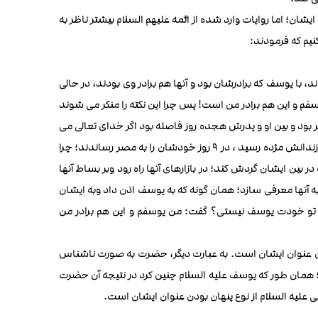
ن؛ اما روایات وارد شده از ائمه علیهم السلام بیشتر ناظر به
نیم که فرمودند:
، با یوسف که برادرشان بود و آنها هم برادر وی بودند، در حالی
وسفم و این هم برادر من است! پس چرا این نکته را منکر می شوند
 بود و بین او و پدرش هجده روز فاصله بود اگر خدای تعالی می
خواست که مکان وی را به او بنمایاند؛ می توانست .به خدا سوگند، وقتی به یعقوب و فرزندانش مژده رسید ، در 9 روز خودشان را به مصر رساندند؛ چرا
 بین ایشان گردش کند؛ در بازارهای آنها راه رود وبر بساط آنها
ا به آنها معرفی سازد؛ همان گونه که به یوسف اذن داد وبه ایشان
 آیا تو خودت یوسف نیستی؟ گفت: من یوسفم و این هم برادر من
دن عنوان ایشان است. به عبارت دیگر، حضرت به صورت ناشناس
د؛ همان طور که یوسف علیه السلام چنین کرد در نتیجه آن حضرت
سی علیه السلام از نوع پنهان بودن عنوان ایشان است.