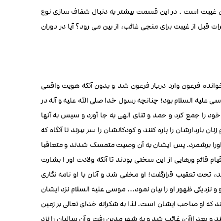
ان غیبت است . در این قسمت بیشتر به دنبال شفاف سازی نوع
 قبل از غیبت برای منجی غائب، از بین می رود؟ آیا در دوران
وانده فرعون وارد دربار فرعون شد و بدون آنکه هویت واقعی
ی علیه السلام بود؛ چنانچه رسول خدا صلی الله علیه و آله در
خود را جمع کرد و حمد و ثنای الهی به جا آورد و سپس به آنها
اردارشان را پاره کنند و کودکانشان را سر ببرند تا آنگاه که
اورا برشمرد. پس ایشان به آن وصیت متمسک شدند و متعاقبا
قائم ورهایی از این سختی بودند تا آنکه ولادت اور ا بشارت
 تحت تعقیب قرارگفت؛ او مخفی شد و آنان با او نامه نگاری
و نزدیکی ظهور او را بیان نمود... موسی علیه السلام نزد ایشان
د که او صاحب ایشان است. لذا به شکرانه خدای تعالی بر زمین
 و بعد ازآن، غائب شد و به شهر مدین رفت و آن سالیان را نزد