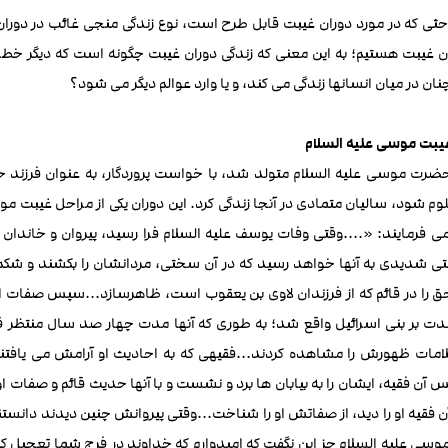
باحثی که در مورد دوران غیبت قابل طرح است، نوع زندگی منجی غائب در دور
ن غیبت هستیم؛ به این معنی که زندگی دوران غیبت چگونه است که دیگر خطرات
ن در میان انسانها زندگی می کند، و یا وارد عوالم دیگر می شود؟
غیبت موسی علیه السلام
حضرت موسی علیه السلام متولد شد، با خواست پروردگار، به عنوان فرزند خ
م شود، سالیان متمادی در آنجا زندگی کرد. این دوران یکی از مراحل غیبت موس
می فرمایند: «....وقتی وفات یوسف علیه السلام فرا رسید، پیروان و خاندان 
شدیدی به آنها خواهد رسید که در آن سختی، مردانشان را بکشند و شکم زنان ب
ق را در قائم که از فرزندان لاوی بن یعقوب است، ظاهرسازد...سپس صفات 
ت بر بنی اسرائیل واقع شد؛ به طوری که آنها مدت چهار صد سال منتظر قیام 
لامات ظهورش را مشاهده کردند...فقیهی که به احادیث او آرامش می یافتند،
س آن فقیه، ایشان را به بیابان ها برد و نشست و با آنها حدیث قائم و صفات او 
 فقیه او را دید، از صفاتش او را شناخت...وقتی پیروانش چنین دیدند دانستن
موسی علیه السلام جز این نگفت که امیدوارم که خداوند در فرج شما تعجیل کند