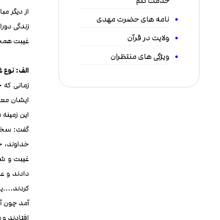
خدمت کنم
از دیگر م
نامه های حضرت مهدی
زندگی دورا
ولایت در قرآن
غیبت همچنا
ویژگی های منتظران
الف: نوع 
زمانی که 
ایشان معلو
این زمینه 
گفت: سختی 
خداوند، ح
غیبت و شد
دادند و ع
کردند....پ
آمد چون آن
افتادند و 