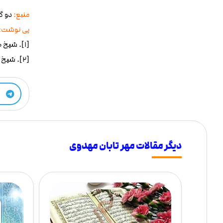
منبع:
دو گ
پی نوشت:
[1]. شیخ صدوق، کمال الدین و تمام النعمه، ج1، باب6، ح1
[2]. شیخ صدوق، کمال الدین و تمام النعمه، ج1، ص287، باب 4، ح3
دیگر مقالات مهر تابان مهدوی