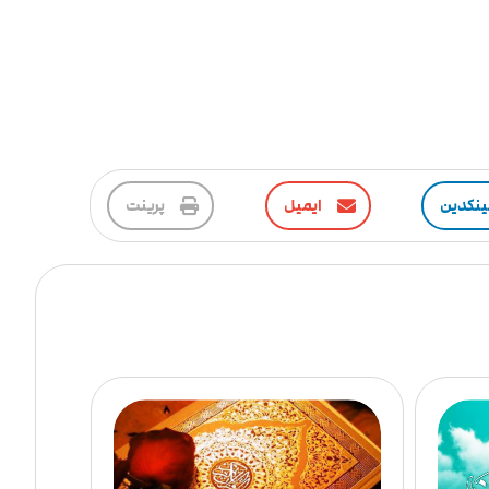
ینکدین
ایمیل
پرینت