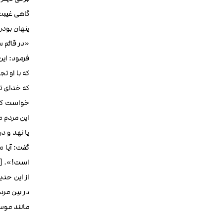
گاهی غیبت 
پنهان بودن
«در قائم س
فرمود: این
که با او ت
که خدای تع
این مردم م
پا نهد و د
گفت: آیا م
است!». [2]
از این حد
در بین مرد
مانند موسی