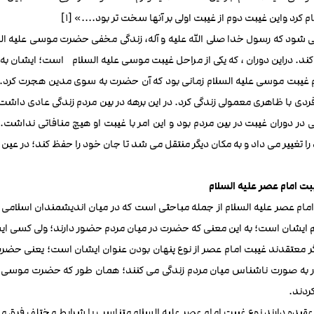
کرد واین غیبت دوم از غیبت اولی بر آنها سخت تر بود....» [1]
 شود که رسول خدا صلی الله علیه و آله، زندگی مخفی حضرت موسی علیه السلا
د. دراین دوران ، که یکی از مراحل غیبت موسی علیه السلام است؛ ایشان به
 غیبت موسی علیه السلام زمانی بود که آن حضرت به سوی مدین هجرت کرد.
دی با ظاهری معمولی زندگی کرد. در این برهه در بین مردم زندگی عادی داشت و
در دوران غیبت در بین مردم بود و این امر با غیبت او هیچ منافاتی نداشت
را تغییر می داد و به مکان دیگر منتقل می شد تا جان خود را حفظ کند؛ در 
ت امام عصر علیه السلام
امام عصر علیه السلام از جمله مباحثی است که در میان اندیشمندان اسلامی
ایشان است؛ به این معنی که حضرت در میان مردم حضور دارند؛ ولی کسی ای
ر معتقدند غیبت امام عصر از نوع پنهان بودن عنوان ایشان است؛ یعنی حضرت
وار به صورت ناشناس میان مردم زندگی می کنند؛ همان طور که حضرت موسی ع
ردند.
عقیده دارند نوع غیبت امام عصر علیه السلام متناسب با شرایط مختلف فرق م