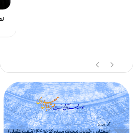
نم
آدرس:
اصفهان ، خیابان مسجد سید، کوچه44 (شهید عقیلی)