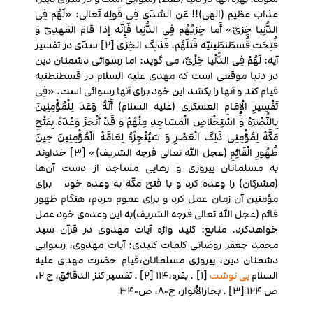
عذاب عظیم (الهی)!!
عَن السُدَی فِی قَولِه تَعالی: «لَهُم فِی
الدُّنِیا خِزیٌ» أَما خِزیُهُم فِی الدُّنِیا فَإِنَّه إذا قامَ المَهدِیّ وَ
فُتِحَت قُسطَنطَینیّه قَتَلَهُم، فَذلِکَ الخِزی [۲]
سدّی در تفسیر
آیه: لَهُمْ فِی الدُّنْیا خِزْیٌ، می گوید: اما رسوائی دشمنان دین
در دنیا موقعی است که مهدی علیه السلام در قسطنطنیه
قیام کند و آنها را بکشد این خود برای آنها رسوائی است.
«فِی
تَفْسِیرِ الْإِمَامِ العسکری (علیه السلام) أَنَّهُ وَعَدَ لِلْمُؤْمِنِینَ
بِالنُّصْرَهْ وَ اسْتِخْلَاصِ الْمَسَاجِدِ مِنْهُمْ وَ قَدْ أَنْجَزَ وَعْدَهُ بِفَتْحِ
مَکَّهْ لِمُؤْمِنِی ذَلِکَ الْعَصْرِ وَ سَیُنْجِزُهُ لِعَامَّهْ الْمُؤْمِنِینَ حِینَ
ظُهُورِ الْقَائِمِ (عجل الله تعالی فرجه الشریف)» [۳]
خداوند
به مسلمانان پیروزی و رهایی مساجد از دست آن‌ها
(مشرکان) را وعده کرد و با فتح مکّه به وعده خود برای
مؤمنین آن زمان عمل کرد و برای عموم مردم، هنگام ظهور
قائم (عجل الله تعالی فرجه الشریف)به این وعده‌ی خود عمل
خواهدکرد.
منابع: کلید واژه آیات مهدوی در قرآن سید
محمد جعفر روضاتی
کلمات کلیدی: آیات مهدوی، رسوایی
دشمنان دین، پیروزی مسلمانان،قیام حضرت مهدی علیه
السلام
پی نوشت
[۱] . بقره،۱۱۴
[۲] . تفسیر کنز الدقائق، ج ۲،
ص ۱۲۴
[۳] . بحارالأنوار، ج۸۰، ص۳۴۰