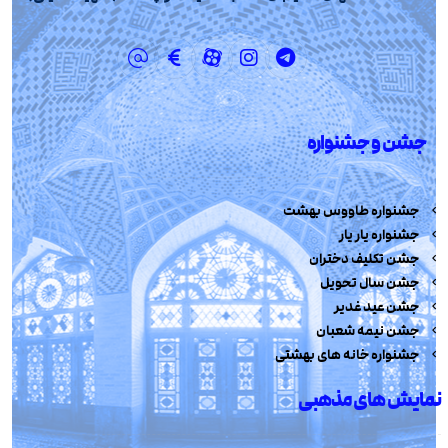
جشن و جشنواره
جشنواره طاووس بهشت
جشنواره یار یار
جشن تکلیف دختران
جشن سال تحویل
جشن عید غدیر
جشن نیمه شعبان
جشنواره خانه های بهشتی
نمایش های مذهبی