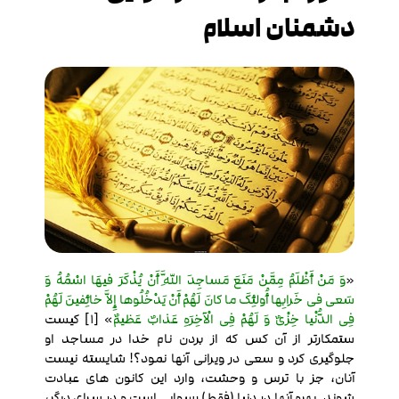
دشمنان اسلام
«
وَ مَنْ أَظْلَمُ مِمَّنْ مَنَعَ مَساجِدَ اللَّهِ أَنْ یُذْکَرَ فیهَا اسْمُهُ وَ
سَعی فی خَرابِها أُولئِکَ ما کانَ لَهُمْ أَنْ یَدْخُلُوها إِلاَّ خائِفینَ لَهُمْ
فِی الدُّنْیا خِزْیٌ وَ لَهُمْ فِی الْآخِرَهِ عَذابٌ عَظیمٌ
» [۱]
کیست
ستمکارتر از آن کس که از بردن نام خدا در مساجد او
جلوگیری کرد و سعی در ویرانی آنها نمود؟! شایسته نیست
آنان، جز با ترس و وحشت، وارد این کانون های عبادت
شوند. بهره آنها در دنیا (فقط) رسوایی است و در سرای دیگر،