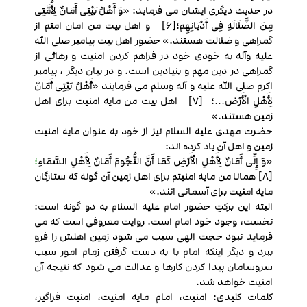
در حدیث دیگری ایشان می فرماید: «وَ أَهْلُ بَیْتِی أَمَانٌ لِأُمَّتِی
مِنَ الضَّلَالَهِ فِی أَدْیَانِهِم؛[6] و اهل بیت من امان امتم از
گمراهی و ضلالت هستند.» حضور اهل بیت پیامبر صلی الله
علیه وآله به خودی خود در فراهم کردن امنیت و رهائی از
گمراهی در دین مهم و بنیادین است. و در بیان دیگر ، پیامبر
اکرم صلی الله علیه و آله وسلم می فرمایند «أَهْلُ بَیْتِی أَمَانٌ
لِأَهْلِ الْأَرْض…؛ [7] اهل بیت من مایه امنیت برای اهل
زمین هستند.»
حضرت مهدی علیه السلام نیز از خود به عنوان مایه امنیت
زمین و اهل آن یاد کرده اند:
«
وَ إِنِّی أَمَانٌ لِأَهْلِ الْأَرْضِ کَمَا أَنَّ النُّجُومَ أَمَانٌ لِأَهْلِ السَّمَاءِ
؛
[8] همانا من مایه امنیتم برای اهل زمین آن گونه که ستارگان
مایه امنیت برای آسمانی انند.»
البته این برکتِ حضور امام علیه السلام به دو گونه است:
نخست، وجود خود امام است. روایت معروفی است که می
فرماید نبود حجت الهی سبب می شود زمین اهلش را فرو
ببرد و دیگر اینکه امام با به دست گرفتن زمام امور سبب
سروسامان پیدا کردن کارها و عدالت می شود که نتیجه آن
امنیت خواهد شد.
کلمات کلیدی: امنیت، امام مایه امنیت، امنیت فراگیر،