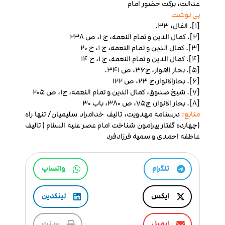
عدالت، برکت حضور امام
پی نوشت
[1]. انفال، 33.
[2]. کمال الدین و تمام النعمه، ج 1، ص 238
[3]. کمال الدین و تمام النعمه، ج 1، ح 20
[4]. کمال الدین و تمام النعمه، ج 1، ح 14
[5]. بحار الانوار، ج36، ص 341.
[6]. بحارالانوار،ج 23، ص 122
[7]. شیخ صدوق، کمال الدین و تمام النعمه، ج1، ص 205
[8]. بحار الانوار، ج75، ص 380، باب 30
منابع:
درسنامه مهدویت، تالیف خدامراد سلیمیان/ تنها راه
(چهارده گفتار پیرامون شناخت امام عصر علیه السلام ) تالیف
عاطفه احمدی و سمیه فرزادفرد
تلگرام
واتساپ
ایکس
لینکدین
ایمیل
پرینت