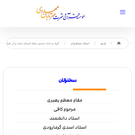
رادیو
استاد معاونیان
گریه بر امام حسین علیه السلام باعث پاکی ظرف دل
سخنرانان
مقام معظم رهبری
مرحوم کافی
استاد دانشمند
استاد اسدی گرمارودی