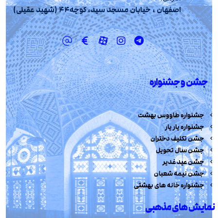
اصفهان ، خیابان مسجد سید، کوچه44 (شهید عقیلی)
جشن و جشنواره
جشنواره طاووس بهشت
جشنواره یار یار
جشن تکلیف دختران
جشن سال تحویل
جشن عید غدیر
جشن نیمه شعبان
جشنواره خانه های بهشتی
نمایش های مذهبی