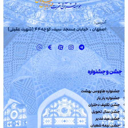
آدرس:
اصفهان ، خیابان مسجد سید، کوچه44 (شهید عقیلی)
جشن و جشنواره
جشنواره طاووس بهشت
جشنواره یار یار
جشن تکلیف دختران
جشن سال تحویل
جشن عید غدیر
جشن نیمه شعبان