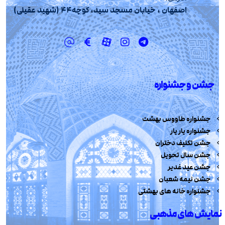
اصفهان ، خیابان مسجد سید، کوچه44 (شهید عقیلی)
جشن و جشنواره
جشنواره طاووس بهشت
جشنواره یار یار
جشن تکلیف دختران
جشن سال تحویل
جشن عید غدیر
جشن نیمه شعبان
جشنواره خانه های بهشتی
نمایش های مذهبی