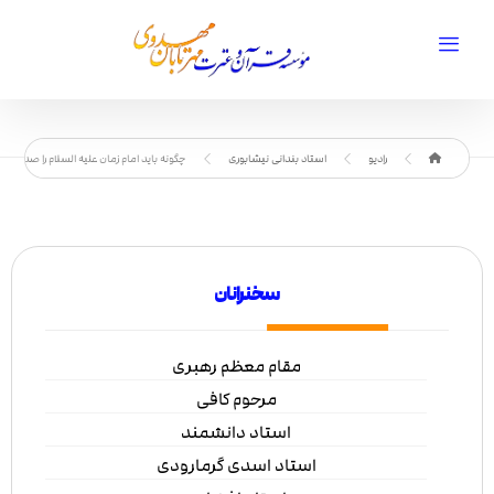
رادیو
استاد بندانی نیشابوری
چگونه باید امام زمان علیه السلام را صدا بزنیم
سخنرانان
مقام معظم رهبری
مرحوم کافی
استاد دانشمند
استاد اسدی گرمارودی