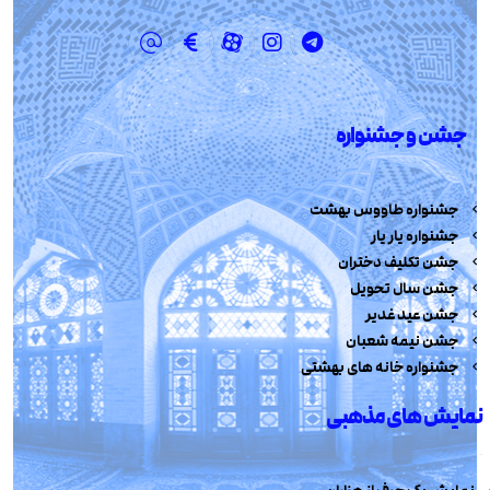
جشن و جشنواره
جشنواره طاووس بهشت
جشنواره یار یار
جشن تکلیف دختران
جشن سال تحویل
جشن عید غدیر
جشن نیمه شعبان
جشنواره خانه های بهشتی
نمایش های مذهبی