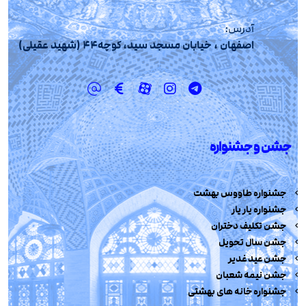
آدرس:
اصفهان ، خیابان مسجد سید، کوچه44 (شهید عقیلی)
جشن و جشنواره
جشنواره طاووس بهشت
جشنواره یار یار
جشن تکلیف دختران
جشن سال تحویل
جشن عید غدیر
جشن نیمه شعبان
جشنواره خانه های بهشتی