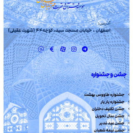
آدرس:
اصفهان ، خیابان مسجد سید، کوچه44 (شهید عقیلی)
جشن و جشنواره
جشنواره طاووس بهشت
جشنواره یار یار
جشن تکلیف دختران
جشن سال تحویل
جشن عید غدیر
جشن نیمه شعبان