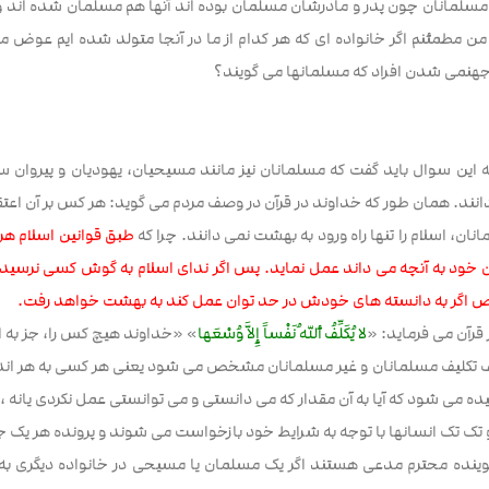
 مسلمانان چون پدر و مادرشان مسلمان بوده اند آنها هم مسلمان شده ان
من مطمئنم اگر خانواده ای که هر کدام از ما در آنجا متولد شده ایم ع
جهنمی شدن افراد که مسلمانها می گویند؟
 این سوال باید گفت که مسلمانان نیز مانند مسیحیان،‌ یهودیان و پیروان سای
انند. همان طور که خداوند در قرآن در وصف مردم می گوید: هر کس بر آن اعتقا
ان، اسلام را تنها راه ورود به بهشت نمی دانند. چرا که
طبق قوانین اسلام هر 
 خود به آنچه می داند عمل نماید. پس اگر ندای اسلام به گوش کسی نرسید دلی
گر به دانسته های خودش در حد توان عمل کند به بهشت خواهد رفت.
قرآن می فرماید: «
لا یُکَلِّفُ أللهُ نَفْساً إِلاَّ وُسْعَها
» «خداوند هیچ کس را، جز به انداز
ف تکلیف مسلمانان و غیر مسلمانان مشخص می شود یعنی هر کسی به هر اندا
سیده می شود که آیا به آن مقدار که می دانستی و می توانستی عمل نکردی یانه 
 تک تک انسانها با توجه به شرایط خود بازخواست می شوند و پرونده هر یک جد
 گوینده محترم مدعی هستند اگر یک مسلمان یا مسیحی در خانواده دیگری ب