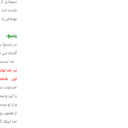
بسیاری از
شده اند. 
بهشتی یا 
پاسخ:
در پاسخ به
گمراه می د
اما مسلمان
در حد توان
این شخص ا
خداوند در 
با این وص
و از او پر
از همین رو
اما اینکه