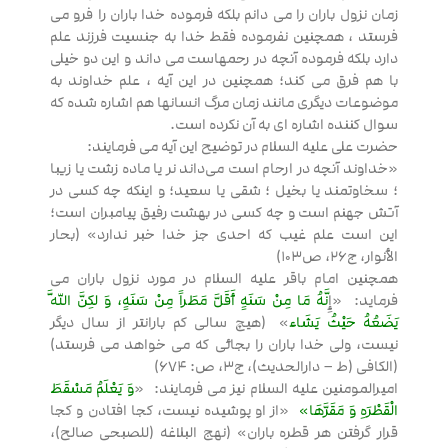
زمان نزول باران را می دانم بلکه فرموده خدا باران را فرو می
فرستد ، همچنین نفرموده فقط خدا به جنسیت فرزند علم
دارد بلکه فرموده آنچه در رحمهاست می داند و این دو خیلی
با هم فرق می کند؛ همچنین در این آیه ، علم خداوند به
موضوعات دیگری مانند زمان مرگ انسانها هم اشاره شده که
سوال کننده اشاره ای به آن نکرده است.
حضرت علی علیه السلام در توضیح این آیه می فرمایند:
«خداوند آنچه در ارحام است می‌داند نر یا ماده زشت یا زیبا
؛ سخاوتمند یا بخیل ؛ شقی یا سعید؛ و اینکه چه کسی در
آتش جهنم است و چه کسی در بهشت رفیق پیامبران است؛
این است علم غیب که احدی جز خدا خبر ندارد» (بحار
الأنوار، ج۲۶، ص۱۰۳)
همچنین امام باقر علیه السلام در مورد نزول باران می
فرماید: «إِ
نَّهُ مَا مِنْ سَنَهٍ أَقَلَّ مَطَراً مِنْ سَنَهٍ، وَ لکِنَّ اللَّهَ
یَضَعُهُ حَیْثُ یَشَاء
» (هیچ سالى کم باران‏تر از سال دیگر
نیست، ولى خدا باران را بجائى که می خواهد می فرستد)
(الکافی (ط – دارالحدیث)، ج‏۳، ص: ۶۷۴)
امیرالمومنین علیه السلام نیز می فرمایند: «
وَ یَعْلَمُ مَسْقَطَ
الْقَطْرَهِ وَ مَقَرَّهَا»
«از او پوشیده نیست، کجا افتادن و کجا
قرار گرفتن هر قطره باران» (نهج البلاغه (للصبحی صالح)،