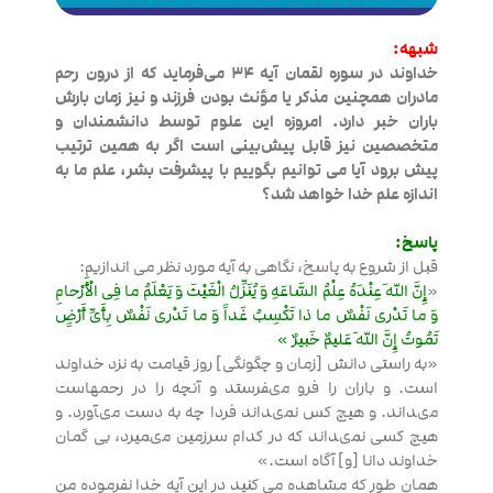
شبهه:
خداوند در سوره لقمان آیه ۳۴ می‌فرماید که از درون رحم
مادران همچنین مذکر یا مؤنث بودن فرزند و نیز زمان بارش
باران خبر دارد. امروزه این علوم توسط دانشمندان و
متخصصین نیز قابل پیش‌بینی است اگر به همین ترتیب
پیش برود آیا می توانیم بگوییم با پیشرفت بشر، علم ما به
اندازه علم خدا خواهد شد؟
پاسخ:
قبل از شروع به پاسخ،‌ نگاهی به آیه مورد نظر می اندازیم:
«
إِنَّ اللهَ عِنْدَهُ عِلْمُ السَّاعَهِ وَ یُنَزِّلُ الْغَیْثَ وَ یَعْلَمُ ما فِی الْأَرْحامِ
وَ ما تَدْری نَفْسٌ ما ذا تَکْسِبُ غَداً وَ ما تَدْری نَفْسٌ بِأَیِّ أَرْضٍ
تَمُوتُ إِنَّ اللهَ عَلیمٌ خَبیرٌ »
«به راستى دانش [زمان و چگونگى‏] روز قیامت به نزد خداوند
است. و باران را فرو مى‏فرستد و آنچه را در رحمهاست
مى‏داند. و هیچ کس نمى‏داند فردا چه به دست مى‏آورد. و
هیچ کسى نمى‏داند که در کدام سرزمین مى‏میرد، بى گمان
خداوند دانا [و] آگاه است.»
همان طور که مشاهده می کنید در این آیه خدا نفرموده من