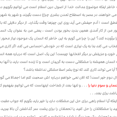
ه خاطر اینکه موضوع عدالت خدا از اصول دین اسلام است می توانیم بگوییم دیگر در 
ا می خواهند در عصر به اصطلاح تمدن بشری چراغ دست بگیرند و شهر به شهر ب
نطق است ؛ آدم حیفش می آید روی این چیزها وقت بگذارد. از دیگر دلایلی که با
من از کار آمدی همین بدرد بخور بودن است ، یعنی من به عنوان یک انسان اگ
ا برآورده کند؟ این را چرا می گویم به این خاطر که انسان یک موجود نیاز محور
تخاب می کند بنا به یک نیازی است که در خودش احساس می کند اگر کاری می کند 
 خورد و مزیتش بر دیگر انتخابها چیست! این یک اصل است که درباره همه ان
ه انسان همیشه با مشکلاتی دست به گریبان است و تا زنده است باید با آنها بج
 آیا می تواند کاری کند که نوع بشر اصلا مشکلی نداشته باشد؟
 دوم خیر است! که الان نمی خواهم درباره اش صحبت کنم اما اجمالا می گوی
سان و سوم دنیا را
. . . و تنها بعد از شناخت اینهاست که می توانیم بفهمیم 
د برای بعد. . .
 اینکه آیا اسلام راهی برای حل این مشکلات دارد یا خیر باید بگویم که جواب مثبت
ید یا مشکلاتتان را حل کنید یا تحملتان را برای پشت سر گذاشتن آن بالا ببر
 و تحملش یک چیز دیگر ؛ شاید ما نتوانیم – که نمی توانیم – در این دنیا از برو