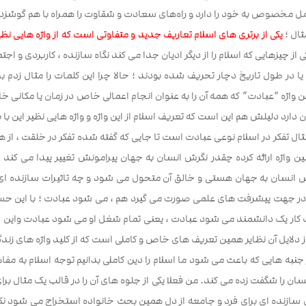
ل مخصوص به خود را دارد و راه‌های سعادت و شقاوت را همراه با هم گوشزد م
ثال ؛
یکی از برتری های اسلام تعاریف جدید و متفاوتی است که از واژه هایی نظ
ی از چیزهایی که اسلام را از دیگر ادیان جدا می کند نگاه سازنده ، کاربردی و اجتم
ا در طول تاریخ دچار تحریف شده بودند ؛ حالا چرا این کلمات را مثال زدم ب
 واژه “عبادت” که همه آن را به عنوان انجام اعمالی خاص در زمان یا مکانی خ
ن دارد دلیلش هم این است که تعریف اسلام از این واژه و واژه هایی نظیر این با 
ثال تفکر در اسلام نوعی عبادت است تا جایی که گفته شده تفکر در خلقت ، از ه
ن واژه ارائه کرده چقدر نگرش انسان به جهان پیرامونش تغییر پیدا می کند
 انسان به جهان هستی و خالق آن متحول می شود و چه تاثیرات سازنده ای 
 در جهت پیشرفت های علمی صورت می گیرد هم ، می شود عبادت ؛ با این ح
ب کار یک دانشمند می شود عبادت ، یعنی تمام شغل او می شود عبادت واین از
 دلایل آن نظایر همین تعریف های خاص و کاملی است که از کلید واژه های زند
ز جنبه هایی که باعث می شود ما اسلام را دین کاملی بدانیم توجه اسلام به مفاه
ان را شگفت زده می کند. من فعلا یکی از جلوه های آن را در قالب یک مثال ب
 سازنده ای برای فرد و جامعه از دل همین بحث خانواده استخراج می شود نکت