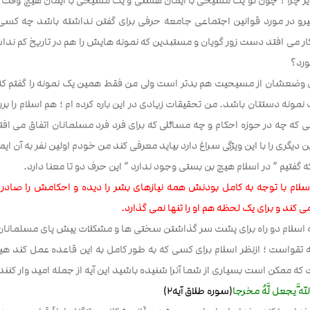
پذیر چرا ؟ چون تو یک مسیحی با ایمان هستی و یک مسیحی با ایمان هیچ وقت د
یرو در مورد قوانین اجتماعی جامعه حرفی برای گفتن نداشته باشد چه کسی ب
ر می افتد دست زور گویان و مستبدین که نمونه هایش را هم در تاریخ کم نداش
رد؟
ن وضعشان از مسیحیت هم بدتر است ولی من فقط همین یک نمونه را گفتم که
مونه دستتان باشد. من تحقیقات زیادی در این باره کرده ام ؛ هم اسلام را بررسی
ینی که چه در حوزه احکام و چه مسائلی که برای فرد فرد مسلمانان اتفاق می
دیگری را با این ویژگی سراغ دارد بیاید معرفی کند من خودم اولین نفر به آن ایما
 گفتیم ” در اسلام هیچ بن بستی وجود ندارد ” این حرف دو تا معنا دارد.
سلام با توجه به کامل بودنش همه نیازهای بشر را دیده و احکامش را صادر ک
ی کند و برای یک لحظه هم او را تنها نمی گذارد.
که اسلام دو راه برای پشت سر گذاشتن سختی ها و مشکلات پیش پای مسلمانا
تقواست ؛ ازنظر اسلام برای کسی که به طور کامل به این قاعده عمل کند هی
ه ممکن است بسیاری از شما آنرا شنیده باشید این آیه از جمله امید وار کننده
 اللَّهَ یجعل لَّهُ‏ مخرجا
(سوره طلاق آیه۲)