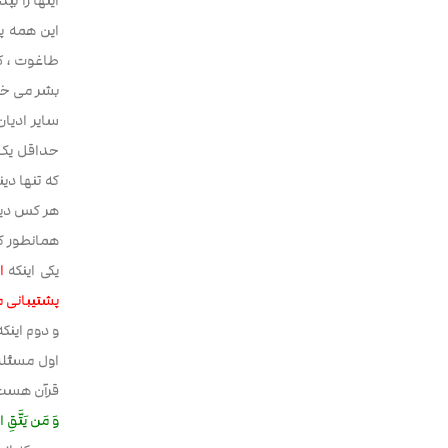
اینها را ب
این همه پ
طاغوت ، کا
بشر می خو
سایر ادیا
حداقل یک ن
که تنها د
هر کس دین 
همانطور که
یکی اینکه
ا
پشتیبانی م
و دوم این
اول مسئله 
قرآن هست ک
وَ مَن یَتَّقِ