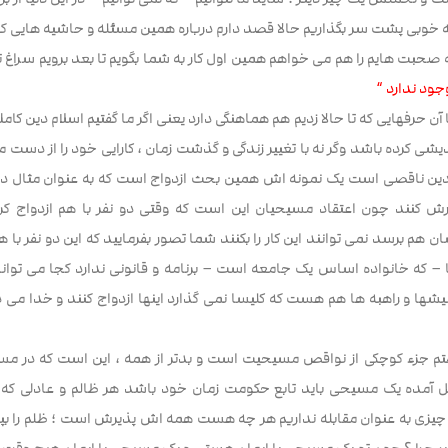
ه خوبی پشت سر بگذاریم حالا قصد دارم درباره همین مسئله و حاشیه هایی ک
صحبت هایم را هم می خواهم همین اول کار به شما بگویم تا بعد برویم سراغ
جود ندارد “
 آن حرفهایی که تا حالا زدیم هم هماهنگی دارد یعنی اگر ما گفتیم اسلام دین کا
دیشی کرده باشد وگر نه با تغییر زندگی و گذشت زمان ، کارایی خود را از دست 
دین ناقصی است یک نمونه اش همین بحث ازدواج است که به عنوان مثال د
رش کنند چون اعتقاد مسیحیان این است که وقتی دو نفر با هم ازدواج کرد
 هم برسد نمی توانند این کار را بکنند شما تصور بفرمایید که این دو نفر با 
– که خانواده اساس یک جامعه است – برنامه و قانونی ندارد کجا می تواند ا
یشها و راهبه ها هم هست که کلیسا نمی گذارد اینها ازدواج کنند و خدا می 
گفتم جزء کوچکی از نواقص مسیحیت است و بدتر از همه ، این است که در مسی
ل آمده یک مسیحی باید تابع حکومت زمان خود باشد هر ظالم و عادلی که سر 
ی به عنوان مقابله نداریم هر چه هست همه اش پذیرش است ؛ ظلم را بپذیر ، ز