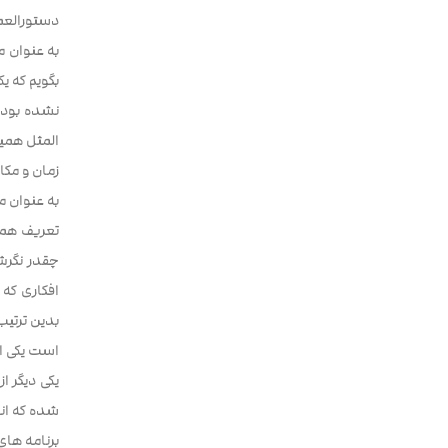
دستورالعم
به عنوان م
بگویم که یک
نشده بود ی
المثل همین
زمان و مکا
به عنوان م
تعریف همی
چقدر نگرش
افکاری که
بدین ترتی
است یکی از
یکی دیگر ا
شده که انس
برنامه های