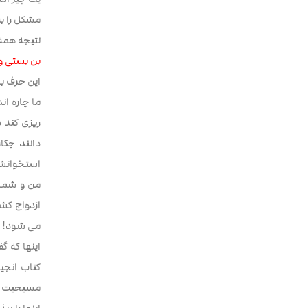
مشکل را ب
نتیجه همه 
بن بستی و
این حرف با
ما چاره ان
ریزی کند 
دانند چکا
استخوانشان
من و شما 
ازدواج کش
می شود!
اینها که 
کتاب انجی
مسیحیت چیز