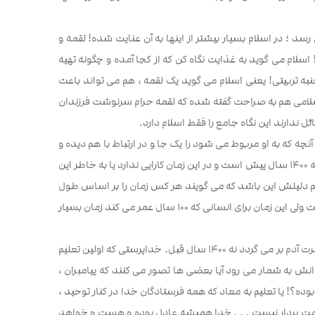
رسد ؛ در اسلام بسیار بیشتر از اینها به آن عنایت شده! لقمه و
اسلام می گوید به غذایت نگاه کن که از کجا آمده و چگونه تهیه
ه تربیتی! یعنی اسلام می گوید یک لقمه ، هم می تواند باعث
بع اسلامی هم به صراحت گفته شده که لقمه حرام سرنوشت فرزندان
ل ندارند این نگاه جامع را فقط اسلام دارد.
 که به او مربوط می شود را یک جا و در ارتباط با هم دیده و
همه جوانب را در صدور یک حکم در نظر گرفته و اینکه برخی افراد می گویند اسلام مربوط به ۱۴۰۰ سال پیش است و در این زمان کارایی ندارد یا به خاطر این
 می آید البته شاید هم دلیلش این باشد که می گویند هر کس زمان را بر اساس طول
عمر خودش می سنجد مثلا برای پشه ای که یک روز عمر می کند یک ساعت خیلی زیاد است ولی این زمان برای انسانی که ۱۰۰ سال عمر می کند زمان بسیار
اما به هر صورت چنین افرادی اشتباه می کنند چون قدمت اصول دین اسلام به زمان حضرت آدم بر می گردد نه ۱۴۰۰ سال قبل. خداپرستی که اولین تعلیم
نش به شمار می رود آیا بعضی ها تصور می کنند که پیامبران ،
 بوده؟! یا تعلیم به معاد که همه فرستادگان خدا در کنار توحید ،
دمت بردار نیست . . . خدا همیشه عادل بوده و هست و خواهد