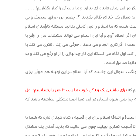
این زمان فایده ای ندارد و ما باید آن را کنار بگذاریم! . . . .
ه دنبال یک خدای ظالم بگردند ؟! چقدر این حرفها سخیف و بی
عث شده که ما اسلام را دین کاملی بدانیم مسئله کارآمدی اسلام
ر اسلام آوردم آیا این اسلام می تواند مشکلات من را رفع یا
 است ؛ اگر کاری انجام می دهد ، حرفی می زند ، فکری می کند یا
اول نگاه می کندکه این کار چه نیازی را از او رفع می کند و به
سانها صادق است.
نگد ، سوال این جاست که آیا اسلام در این زمینه هم حرفی برای
م که
برای داشتن یک زندگی خوب ما باید ۳ چیز را بشناسیم؛ اول
که چرا نمی شود انسان در این دنیا اصلا مشکلی نداشته باشد که
 است! و اتفاقا اسلام برای این قضیه ، شاه کلیدی دارد که شما با
ید تا آسیب کمتری ببینید چون می دانید که پدید آمدن یک مشکل
ز مشکلات جلوگیری کنیم اما می توانیم تحمل خود را بالا ببریم و