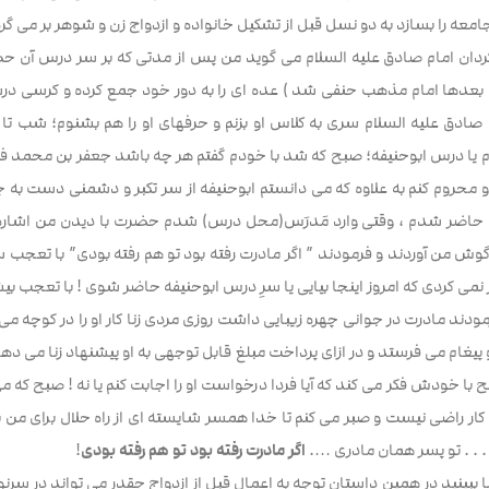
جامعه را بسازد به دو نسل قبل از تشکیل خانواده و ازدواج زن و شوهر بر می گر
گردان امام صادق علیه السلام می گوید من پس از مدتی که بر سر درس آن 
و بعدها امام مذهب حنفی شد ) عده ای را به دور خود جمع کرده و کرسی د
صادق علیه السلام سری به کلاس او بزنم و حرفهای او را هم بشنوم؛ شب تا 
وم یا درس ابوحنیفه؛ صبح که شد با خودم گفتم هر چه باشد جعفر بن محمد ف
و محروم کنم به علاوه که می دانستم ابوحنیفه از سر تکبر و دشمنی دست به چ
حاضر شدم ، وقتی وارد مَدرَس(محل درس) شدم حضرت با دیدن من اشاره کرد
 گوش من آوردند و فرمودند ” اگر مادرت رفته بود تو هم رفته بودی” با تعجب
می کردی که امروز اینجا بیایی یا سرِ درس ابوحنیفه حاضر شوی ! با تعجب بیشت
ند مادرت در جوانی چهره زیبایی داشت روزی مردی زنا کار او را در کوچه می 
و پیغام می فرستد و در ازای پرداخت مبلغ قابل توجهی به او پیشنهاد زنا می د
با خودش فکر می کند که آیا فردا درخواست او را اجابت کنم یا نه ! صبح که م
 کار راضی نیست و صبر می کنم تا خدا همسر شایسته ای از راه حلال برای من ب
 . . تو پسر همان مادری ….
اگر مادرت رفته بود تو هم رفته بودی
!
بینید در همین داستان توجه به اعمال قبل از ازدواج چقدر می تواند در سرنو