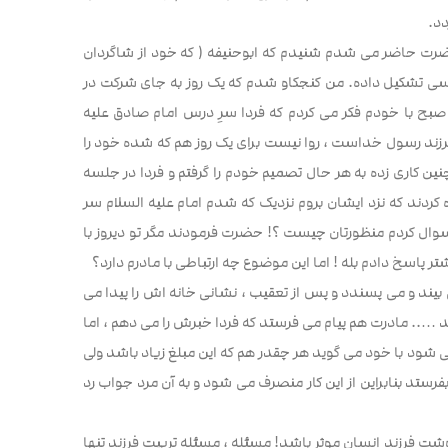
دد.
حضرت حاضر می شدم شنیدم که ابوحنیفه ( که خود از شاگردان
رسی تشکیل داده. من کنجکاو شدم که یک روز به جای شرکت در
صبح با خودم فکر می کردم که فردا سرِ درس امام صادق علیه
رزند رسول خداست ، روا نیست برای یک روز هم که شده خود را
نین کاری زده به هر حال تصمیم خودم را گرفتم و فردا در جلسه
ند که نزد ایشان بروم نزدیک که شدم امام علیه السلام سر
 سوال کردم منظورتان چیست ؟! حضرت فرمودند مگر تو دیروز با
ر پاسخ دادم بله ! اما این موضوع چه ارتباطی با مادرم دارد؟
بیند و می پسندد و پس از تعقیب ، نشانی خانه اش را پیدا می
هد ….. مادرت هم پیام می فرستد که فردا خبرش را می دهم ، اما
ی شود با خود می گوید هر چقدر هم که این مبلغ زیاد باشد ولی
فرستد بنابراین از این کار منصرف می شود و به آن مرد جواب رد
شت فرزند انسان موثر باشد! مسئله ، مسئله تربیت فرزند تنها