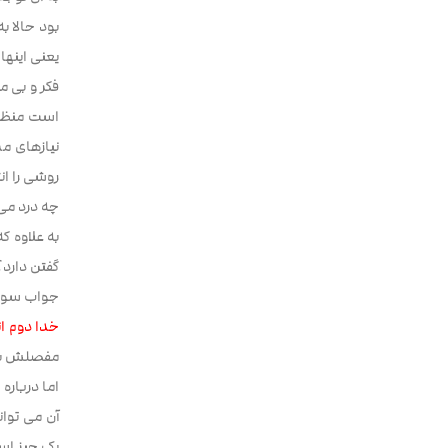
بود حالا ب
یعنی اینه
فکر و بی م
است منظور 
نیازهای مر
روشی را ان
چه درد می
به علاوه ک
گفتن دارد؟
جواب سوال
خدا دوم ان
مفصلش باش
اما درباره
آن می توان
یک چیز است