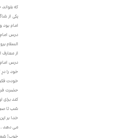
که بتواند 
یکی از شا
امام بود 
درس امام 
السلام بر
از معارف ا
درس امام 
خود را درِ
خودت فکر ن
حضرت فرمود
کند برای ا
شب تا صبح 
خدا بر این
می دهد . .
خوب! شما ب