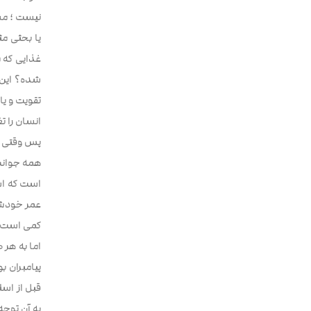
نیست ؛ م
یا بحثی مث
غذایی که م
شده؟ این 
تقویت و یا
انسان را ت
پس وقتی می
کمی است!
پیامبران ب
قبل از اسل
به آن توج