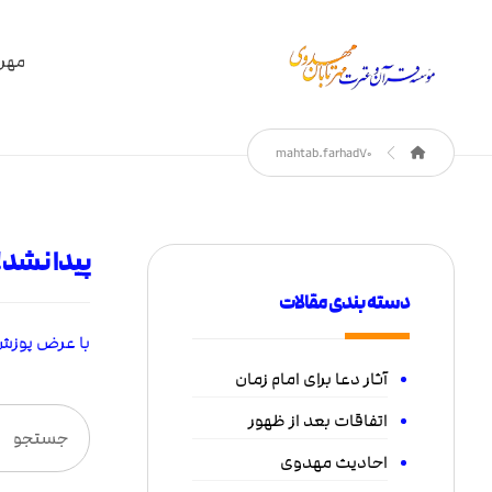
مهر 
mahtab.farhad70
پیدا نشد!
دسته بندی مقالات
با عرض پوزش،
آثار دعا برای امام زمان
اتفاقات بعد از ظهور
احادیث مهدوی