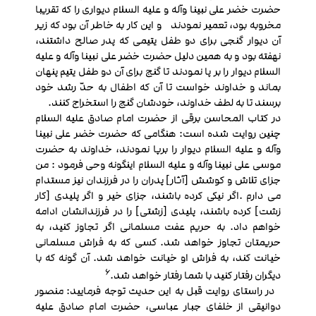
حضرت خضر علی نبینا وآله و علیه السلام دیواری را که تقریبا
مخروبه بود، تعمیر نمودند و این کار به خاطر آن بود که زیر
آن دیوار گنجی برای دو طفل یتیمی که پدر صالح داشتند،
نهفته بود و به همین دلیل حضرت خضر علی نبینا وآله و علیه
السلام دیوار را بر پا نمودند تا گنج برای آن دو طفل یتیم پنهان
بماند و خداوند خواست تا آن که اطفال به حدّ رشد خود
برسند تا به لطف خداوند، خودشان گنج را استخراج کنند.
در کتاب المحاسن برقی از حضرت امام صادق علیه السلام
چنین روایت شده است: هنگامی که حضرت خضر علی نبینا
وآله و علیه السلام دیوار را برپا نمودند، خداوند به حضرت
موسی علی نبینا وآله و علیه السلام اینگونه وحی فرمود : من
جزای تلاش و کوشش [آثار] پدران را در فرزندان نیز مستدام
می‏ دارم .اگر نیکی کرده باشند، جزای خیر و اگر پلیدی [کار
زشت] کرده باشند، پلیدی [زشتی] را در فرزندانشان ادامه
خواهم داد. به حریم عفت مسلمانی اگر تجاوز کنید، به
حریمتان تجاوز خواهد شد. کسی که به فراش مسلمانی
خیانت کند، به فراش او خیانت خواهد شد. آن‏ گونه که با
6
دیگران رفتار کنید با شما رفتار خواهد شد.
در راستای روایت قبل به این حدیث توجه فرمایید: منصور
دوانیقی از خلفای جبار عباسی، حضرت امام صادق علیه