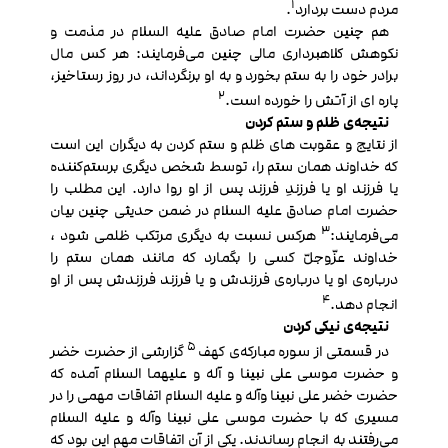
1
مردم دست بردارد
.
هم چنین حضرت امام صادق علیه السلام در مذمت و
نکوهش کلاهبرداری مالی چنین می‌فرمایند: هر کس مال
برادر خود را به ستم بخورد و به او برنگرداند، در روز رستاخیز،
2
پاره‏ ای از آتش را خورده‏ است.
نتیجه‌ی ظلم و ستم کردن
از نتایج و عقوبت های ظلم و ستم کردن به دیگران این است
که خداوند همان ستم را، توسط شخص دیگری برستم‌کننده
یا فرزند او یا فرزندِ فرزند پس از او روا دارد. این مطلب را
حضرت امام صادق علیه السلام در ضمن حدیثی چنین بیان
3
می‌فرمایند:
هرکس نسبت به دیگری مرتکب ظلمی ‌شود ،
خداوند عزّوجلّ کسی را بگمارد که مانند همان ستم را
درباره‌ی او یا درباره‌ی فرزندش و یا فرزند فرزندش پس از او
4
انجام دهد.
نتیجه‌ی نیکی کردن
5
در قسمتی از سوره مبارکه‌‏ی کهف
گزارشی از حضرت خضر
و حضرت موسی علی نبینا و آله و علیهما السلام آمده که
حضرت خضر علی نبینا وآله و علیه السلام اتفاقات مهمی را در
مسیری که با حضرت موسی علی نبینا وآله و علیه السلام
می‌رفتند به انجام رساندند. یکی از آن اتفاقات مهم این بود که