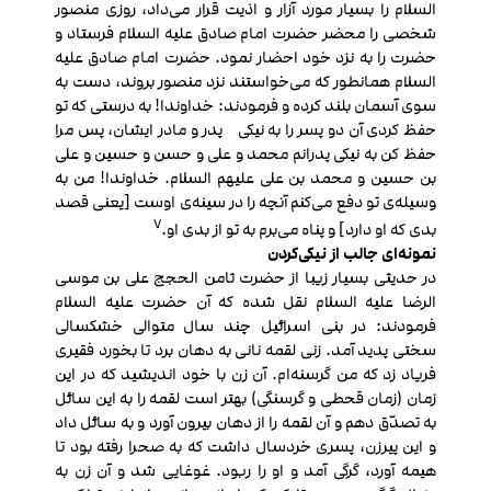
السلام را بسیار مورد آزار و اذیت قرار می‌داد، روزی منصور
شخصی را محضر حضرت امام صادق علیه السلام فرستاد و
حضرت را به نزد خود احضار نمود. حضرت امام صادق علیه
السلام همانطور که می‌خواستند نزد منصور بروند، دست به
سوی آسمان بلند کرده و فرمودند: خداوندا! به درستی که تو
حفظ کردی آن دو پسر را به نیکی پدر و مادر ایشان، پس مرا
حفظ کن به نیکی پدرانم محمد و علی و حسن و حسین و علی
بن حسین و محمد بن علی علیهم السلام. خداوندا! من به
وسیله‌ی تو دفع می‌کنم آنچه را در سینه‌ی اوست [یعنی قصد
7
بدی که او دارد] و پناه می‌برم به تو از بدی او.
نمونه‌ای جالب از نیکی‌کردن
در حدیثی بسیار زیبا از حضرت ثامن الحجج علی بن موسی
الرضا علیه السلام نقل شده که آن حضرت علیه السلام
فرمودند: در بنی اسرائیل چند سال متوالی خشکسالی
سختی پدید آمد. زنی لقمه نانی به دهان برد تا بخورد فقیری
فریاد زد که من گرسنه‌ام. آن زن با خود اندیشید که در این
زمان (زمان قحطی و گرسنگی) بهتر است لقمه را به این سائل
به تصدّق دهم و آن لقمه را از دهان بیرون آورد و به سائل داد
و این پیرزن، پسری خردسال داشت که به صحرا رفته بود تا
هیمه آورد، گرگی آمد و او را ربود. غوغایی شد و آن زن به