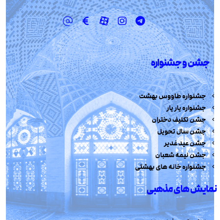
جشن و جشنواره
جشنواره طاووس بهشت
جشنواره یار یار
جشن تکلیف دختران
جشن سال تحویل
جشن عید غدیر
جشن نیمه شعبان
جشنواره خانه های بهشتی
نمایش های مذهبی