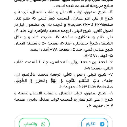
منابع مربوطه استفاده شده است .
4- شیخ صدوق، ثواب الاعمال و عقاب الاعمال، ترجمه و
شرح از علی اکبر غفاری، قسمت کیفر کسی که ظلم کند،
صفحه622 تا623،حدیث7 و قریب به این مضمون نیز در
اصول کافی، شیخ کلینی، ترجمه محمد باقرکمره ای، جلد 4،
باب ظلم وستمکاری، صفحه 17، حدیث 13، و وسائل
الشیعه، شیخ حرعاملی، جلد16، صفحه 50 و سفینه البحار،
شیخ عباس قمی، جلد5 ، صفحه 378 آمده است.
5- کهف، 70 تا82.
6- احمد بن محمد برقی، المحاسن، جلد 1 قسمت عقاب
الزانی، صفحه107.
7- شیخ کلینی ،اصول کافی، ترجمه محمد باقرکمره ای،
جلد2، بابُ الدُّعَاءِ للکَربِ وَ الهَمَّ والحزنِ وَ الخَوفِ،
صفحات562 تا 563 ، حدیث22.
8- شیخ صدوق، ثواب الاعمال و عقاب الاعمال،ترجمه و
شرح از علی اکبر غفاری، قسمت ثواب صدقه دادن ، صفحه
312 ، حدیث 6 .
تلگرام
واتساپ