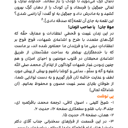
دنبال گرگ می‌دوید تا کودک را باز ستاند. خداوند تبارک و
تعالی جبرئیل را فرستاد و آن کودک را از دهان گرگ بیرون
کشید و به مادرش داد و جبرئیل به او گفت: آیا راضی شدی؟
8
این لقمه به جای آن لقمه[که صدقه دادی].
مولا جان!
یا صاحب الزمان!
در این زمان غیبت و قحطیِ اعتقادات و معارف حقّه که
گرگ‌های متعدد با طرح و اشاعه‌ی شبهات، فوج فوج بر
اعتقاداتِ دینی ما و فرزندان ما حمله‌ور شده اند، بر ماست
که با خدمتگزاری بیشتر به ساحت مقدّستان از طریق
اشاعه‌ی محبتتان در قلوب مومنین و احیای امرتان و هم
چنین زدودن غبار شبهات گوناگون از ایتام آل محمد صلی الله
علیه و آله و سلّم ، ساعی و کوشا باشیم و بیش از پیش مورد
لطف و عنایت خاصّه تان قرار گیریم و به دست توانایی شما،
از طوفانِ بلایای عصر غیبت مصون و محفوظ بمانیم. (ان
شاءالله تعالی)
پی نوشت
1- شیخ کلینی ، اصول کافی، ترجمه محمد باقرکمره ای،
جلد4، باب ظلم و ستمکاری صفحه 16، حدیث 6.
2- همان، صفحه 19، حدیث 15.
3- در این قسمت از فرازهای سخنرانی جناب آقای دکتر
علیرضا هزار، ایام فاطمیّه علیها السلام ، دراصفهان با بررسی