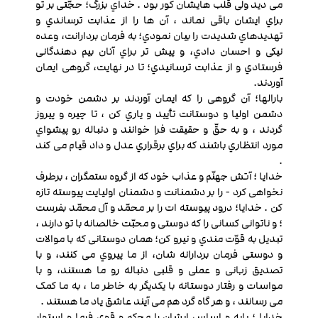
می دید ولی قلب هايشان کور بود . خداي بزرگ؛ حجّتی بر تو
براي ایشان باقی نماند ، آن ها را از عذابت ترساندي و
تهدیدهاي شدیدت را بیان نمودي؛ به فرمان بردارانت، وعده
نیکی و احسان دادي، و پیش تر براي آنان بیم دهندگانی
فرستادي و از عذابت ترسانیدي؛ تا در نهایت، گروهی ایمان
آوردند.
بارالها؛ آن گروهی را که ایمان آوردند بر دشمن خودت و
دشمن اولیا و دوستانت تأیید و یاري کن ، تا چیره و پیروز
گردند ، و به حقّ و حقیقت فرا خوانند و دنباله رو پیشواي
مورد انتظاري باشند که براي برقراري عدل و داد قیام می کند
.
خدایا ؛ آتش جهنّم و عذاب خود که از گروه ستمگران ، برطرف
نخواهی کرد - را بر دشمنانت و دشمنان اولیایت پیوسته تازه
کن . خدایا؛ درود پیوسته ات را بر محمّد و آل محمّد بفرست
؛ و ناتوانی کسانی را که دوستی و محبّت خالصانه با تو دارند ،
تبدیل به قوّت مندي و نیرو کن؛ همان دوستانی که با موالات
و دوستی فرمان بردارانه شان، از ما پیروي می کنند، و با
تصدیق زبانی و عملی و قلبی دنباله رو ما هستند، و با
مواسات و رفتار دوستانه با یکدیگر به خاطر ما ، به ما کمک
می رسانند ، و هر گاه گرد هم می آیند عاشق یاد ما هستند .
خدایا ؛ پایه و اساس ایشان را محکم و قوي فرما و استوار