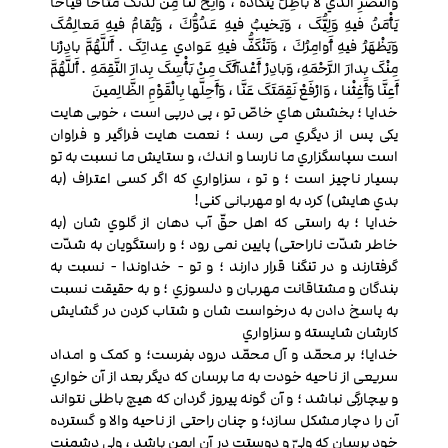
وَالنَّصْرِ الَّذي لا باطِلَ یَتَکَأَّدُهُ ، وَأَتِحْ لَنا مِنْ لَدُنْکَ مُتاحاً فَیَّاحاً
یَأْمَنُ فیهِ وَلِیُّکَ ، وَیَخیبُ فیهِ عَدُوُّكَ ، وَیُقامُ فیهِ مَعالِمُکَ
وَیَظْهَرُ فیهِ أَوامِرُكَ ، وَتَنْکَفُّ فیهِ عَوادي عِداتِکَ . أَللَّهُمَّ بادِرْنا
مِنْکَ بِدارَ الرَّحْمَهِ، وَبادِرْ أَعْدآئَکَ مِنْ بَأْسِکَ بِدارَ النَّقِمَهِ . أَللَّهُمَّ
أَعِنَّا وَأَغِثْنا ، وَارْفَعْ نَقِمَتَکَ عَنَّا ، وَأَحِلَّها بِالْقَوْمِ الظَّالِمینَ
خدایا ؛ بخشش هاي خاصّ تو ، پی درپی است ، خوبی هایت
یکی پس از دیگري می رسد ؛ نعمت هایت فراگیر و فراوان
است سپاسگزاري ما نارسا و اندك، و ستایش ما نسبت به تو
بسیار ناچیز است ؛ و تو ، سزاواري که اگر کسی اعتراف (به
بدي هایش) کرد به او مهربانی کنی!
خدایا ؛ به راستی که اهل حقّ آب دهان از گلوي شان (به
خاطر شدّت ناراحتی) پایین نمی رود ؛ و راستگویان به شدّت
گرفتارند و در تنگنا قرار دارند ؛ و تو - خداوندا - نسبت به
بندگان و مشتاقانت مهربان و دلسوزي ؛ و به حقیقت نسبت
به پاسخ دادن به درخواست شان و شتاب کردن در گشایش
کارشان شایسته و سزاواري
خدایا؛ بر محمّد و آل محمّد درود بفرست؛ و کمک و امداد
سریعی از ناحیه خودت به ما برسان که دیگر بعد از آن خواري
و بیچارگی نباشد ؛ و آن گونه پیروز گردان که هیچ باطلی نتواند
آن را دچار مشکل سازد؛ و چنان راحتی از ناحیه والا و گسترده
خود برسان که ولیّ و دوستت در آن ایمن باشد ، ولی دشمنت