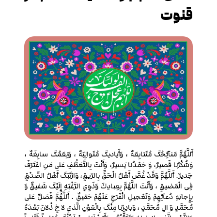
قنوت
أَللَّهُمَّ مَنآئِحُکَ مُتَتابِعَهٌ ، وَأَیادیکَ مُتَوالِیَهٌ ، وَنِعَمُکَ سابِغَهٌ ،
وَشُکْرُنا قَصیرٌ، وَ حَمْدُنا یَسیرٌ، وَأَنْتَ بِالتَّعَطُّفِ عَلی مَنِ اعْتَرَفَ
جَدیرٌ. أَللَّهُمَّ وَقَدْ غُصَّ أَهْلُ الْحَقِّ بِالرّیقِ، وَارْتَبَکَ أَهْلُ الصِّدْقِ
فِی الْمَضیقِ ، وَأَنْتَ اللَّهُمَّ بِعِبادِكَ وَذَوِي الرَّغْبَهِ إِلَیْکَ شَفیقٌ وَ
بِإِجابَهِ دُعآئِهِمْ وَتَعْجیلِ الْفَرَجِ عَنْهُمْ حَقیقٌ . أَللَّهُمَّ فَصَلِّ عَلی
مُحَمَّدٍ وَ الِ مُحَمَّدٍ ، وَبادِرْنا مِنْکَ بِالْعَوْنِ الَّذي لا خِ ذْلانَ بَعْدَهُ