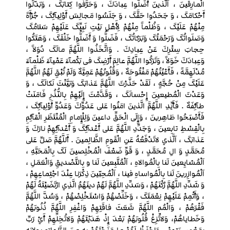
الْمارِقینَ ، اَلَّذینَ أَضَلُّوا عِبادَكَ ، وَحَرَّفُوا کِتابَکَ ، وَبَدَّلُوا
أَحْکامَکَ ، وَ جَحَدُوا حَقَّکَ ، وَ جَلَسُوا مَجالِسَ أَوْلِیآئِکَ ، جُرْأَهً
مِنْهُمْ عَلَیْکَ ، وَظُلْماً مِنْهُمْ لِأَهْلِ بَیْتِ نَبِیِّکَ عَلَیْهِمْ سَلامُکَ
وَصَلَواتُکَ وَرَحْمَتُکَ وَبَرَکاتُکَ ، فَضَلُّوا وَ أَضَلُّوا خَلْقَکَ ، وَهَتَکُوا
حِجابَ سِتْرِكَ عَنْ عِبادِكَ . وَاتَّخَذُوا اللَّهُمَّ مالَکَ دُوَلاً ،
وَعِبادَكَ خَوَلاً ، وَتَرَکُوا اللَّهُمَّ عالِمَ أَرْضِکَ فی بَکْمآءَ عَمْیآءَ ظَلْمآءَ
مُدْلَهِمَّهً ، فَأَعْیُنُهُمْ مَفْتُوحَهٌ ، وَقُلُوبُهُمْ عَمِیَّهٌ وَلَمْ تُبْقِ لَهُمُ اللَّهُمَّ
عَلَیْکَ مِنْ حُجَّهٍ ، لَقَدْ حَذَّرْتَ اللَّهُمَّ عَذابَکَ وَبَیَّنْتَ نَکالَکَ ، وَ
وَعَدْتَ الْمُطیعینَ إِحْسانَکَ ، وَقَدَّمْتَ إِلَیْهِمْ بِالنُّذُرِ فَامَنَتْ
طآئِفَهٌ . فَأَیِّدِ اللَّهُمَّ الَّذینَ امَنُوا عَلی عَدُوِّكَ وَعَدُوِّ أَوْلِیآئِکَ ،
فَأَصْبَحُوا ظاهِرینَ ، وَإِلَی الْحَقِّ داعینَ وَلِلْإِمامِ الْمُنْتَظَرِ الْقآئِمِ
بِالْقِسْطِ تابِعینَ ، وَجَدِّدِ اللَّهُمَّ عَلی أَعْدآئِکَ وَ أَعْدآئِهِمْ نارَكَ وَ
عَذابَکَ ، اَلَّذي لاتَدْفَعُهُ عَنِ الْقَومِ الظَّالِمینَ . أَللَّهُمَّ صَلِّ عَلی
مُحَمَّدٍ وَ الِ مُحَمَّدٍ ، وَ قَوِّ ضَعْفَ الْمُخْلِصینَ لَکَ بِالْمَحَبَّهِ ،
اَلْمُشایِعینَ لَنا بِالْمُوالاهِ ، اَلْمُتَّبِعینَ لَنا و بِالتَّصْدیقِ وَالْعَمَلِ ،
اَلْمُوازِرینَ لَنا بِالْمُواساهِ فینا ، اَلْمُحِبّینَ ذِکْرَنا عِنْدَ اجْتِماعِهِمْ ،
وَ شَدِّدِ اللَّهُمَّ رُکْنَهُمْ ، وَسَدِّدِ اللَّهُمَّ لَهُمْ دینَهُمُ الَّذِي ارْتَضَیْتَهُ لَهُمْ
، وَأَتْمِمْ عَلَیْهِمْ نِعْمَتَکَ ، وَخَلِّصْهُمْ وَاسْتَخْلِصْهُمْ ، وَسُدَّ اللَّهُمَّ
فَقْرَهُمْ ، وَالْمُمِ اللَّهُمَّ شَعَثَ فاقَتِهِمْ وَاغْفِرِ اللَّهُمَّ ذُنُوبَهُمْ
وَخَطایاهُمْ، وَلاتُزِغْ قُلُوبَهُمْ بَعْدَ إِذْ هَدَیْتَهُمْ وَلاتُخِلِّهِمْ أَيْ رَبِّ