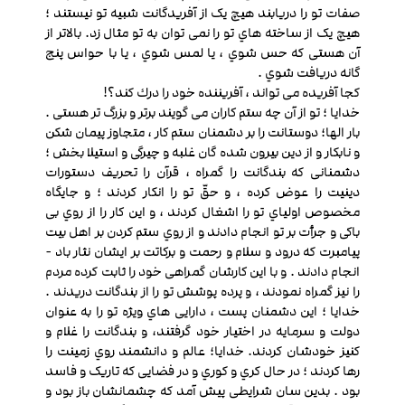
صفات تو را دریابند هیچ یک از آفریدگانت شبیه تو نیستند ؛
هیچ یک از ساخته هاي تو را نمی توان به تو مثال زد. بالاتر از
آن هستی که حس شوي ، یا لمس شوي ، یا با حواس پنج
گانه دریافت شوي .
کجا آفریده می تواند ، آفریننده خود را درك کند؟!
خدایا ؛ تو از آن چه ستم کاران می گویند برتر و بزرگ تر هستی .
بار الها؛ دوستانت را بر دشمنان ستم کار ، متجاوز پیمان شکن
و نابکار و از دین بیرون شده گان غلبه و چیرگی و استیلا بخش ؛
دشمنانی که بندگانت را گمراه ، قرآن را تحریف دستورات
دینیت را عوض کرده ، و حقّ تو را انکار کردند ؛ و جایگاه
مخصوص اولیاي تو را اشغال کردند ، و این کار را از روي بی
باکی و جرأت بر تو انجام دادند و از روي ستم کردن بر اهل بیت
پیامبرت که درود و سلام و رحمت و برکاتت بر ایشان نثار باد -
انجام دادند . و با این کارشان گمراهی خود را ثابت کرده مردم
را نیز گمراه نمودند ، و پرده پوشش تو را از بندگانت دریدند .
خدایا ؛ این دشمنان پست ، دارایی هاي ویژه تو را به عنوان
دولت و سرمایه در اختیار خود گرفتند، و بندگانت را غلام و
کنیز خودشان کردند. خدایا؛ عالم و دانشمند روي زمینت را
رها کردند ؛ در حال کري و کوري و در فضایی که تاریک و فاسد
بود . بدین سان شرایطی پیش آمد که چشمانشان باز بود و