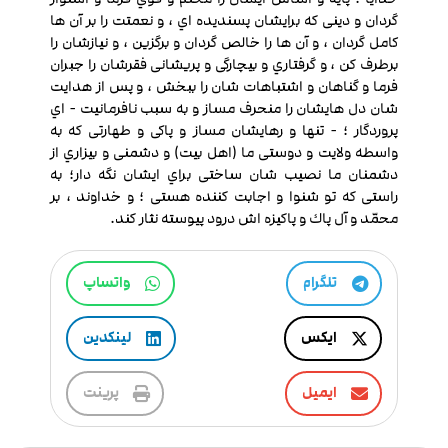
گردان و دینی که برایشان پسندیده اي ، و نعمتت را بر آن ها
کامل گردان ، و آن ها را خالص گردان و برگزین ، و نیازشان را
برطرف کن ، و گرفتاري و بیچارگی و پریشانی فقرشان را جبران
فرما و گناهان و اشتباهات شان را ببخش ، و پس از هدایت
شان دل هايشان را منحرف مساز و به سبب نافرمانیت - اي
پروردگار ؛ - تنها و رهایشان مساز و پاکی و طهارتی که به
واسطه ولایت و دوستی ما (اهل بیت) و دشمنی و بیزاري از
دشمنان ما نصیب شان ساختی براي ایشان نگه دار؛ به
راستی که تو شنوا و اجابت کننده هستی ؛ و خداوند ، بر
محمّد و آل پاك و پاکیزه اش درود پیوسته نثار کند.
تلگرام
واتساپ
ایکس
لینکدین
ایمیل
پرینت