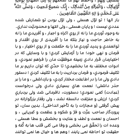
بِمَعْصِ یَتِهِمْ ، وَاحْفَظْ لَهُمْ ما مَنَحْتَهُمْ بِهِ مِنَ الطَّهارَهِ بِوِلایَهِ
أَوْلِیآئِکَ ، وَالْبَرآئَهِ مِنْ أَعْدآئِکَ ، إِنَّکَ سَمیعٌ مُجیبٌ ، وَصَلَّی اللَّهُ
عَلی مُحَمَّدٍ وَ الِهِ الطَّیِّبینَ الطَّاهِرینَ .
بار الها ؛ تو اوّل هستی ، ولی اوّل بودن تو شمارش شده
عددي نیست ؛ و پایان هستی ، ولی انتها و محدودیّت نداري.
به وجود آوردي ما را نه از روي اکراه و اجبار ، و آفریدي ما را نه
به خاطر حاجت و نیاز بلکه ما را آفریدی از روي اقتدار و
توانمندي و پدید آوردي ما را به حکمتت و از روي اختیار ، و با
فرمان و نهی خود؛ ما را آزمایش کردي؛ و با وسایلی که در
اختیارمان قرار دادي زمینه موفقیّت مان را فراهم نمودي، و
ادوات مختلف به ما بخشیدي؛ تا حدّي که توان داریم بر ما
تکلیف فرمودي، و فرمان برداریت را به ما تکلیف کردي ؛ دستور
دادي ولی ما را در اطاعتت مختار کردي، و بازداشتی ، و ما را بر
حذر داشتی؛ نعمت هاي بسیاري دادي ولی درخواست
(عبادت) کمی نمودي؛ دستورت، نافرمانی شد ولی بردباري
کردي؛ ارزش و منزلتت دانسته نشد ، ولی رفتار بزرگوارانه در
پیش گرفتی (و مجازات را به تأخیر انداختی). بدین سان، تو
پروردگار صاحب عزّت و فرّ و شکوه و عظمت و کبریایی ، و
احسان و نعمت و لطف و عنایت و بخشش و عطا هستی ،
وعده ات را تحقّق می بخشی و وفا می کنی قلب ها به کُنه و
حقیقت تو احاطه نمی یابند ؛ وهم ها و خیال ها نمی توانند