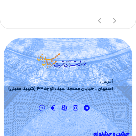
آدرس:
اصفهان ، خیابان مسجد سید، کوچه44 (شهید عقیلی)
جشن و جشنواره