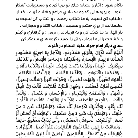
ناکام شود ؛ آثار و نشانه هاي تو برپا گردد و دستوراتت آشکار
شود ، و بهره هایی که وعده دادي فراهم و آماده گردد . خدایا
؛ شتاب کن نسبت به ما شتاب رحمت ، و شتاب کن نسبت به
دشمنانت از روي خشم و غضبت ، شتاب انتقام و مجازات .
بار الها؛ به ما کمک کن و به فریادمان برس ؛ و گرفتاري و کیفر
و خشمت را از ما بردار ، و آن را نصیب گروه هاي ستمگر کن .
دعاي دیگر امام جواد علیه السلام در قنوت
أَللَّهُمَّ أَنْتَ الْأَوَّلُ بِلاأَوَّلِیَّهٍ مَعْدُودَهٍ، وَالْآخِرُ بِلا اخِرِیَّهٍ مَحْدُودَهٍ
أَنْشَأْتَنا لا لِعِلَّهٍ اقْتِساراً، وَاخْتَرَعْتَنا لا لِحاجَهٍ اقْتِداراً، وَابْتَدَعْتَنا
بِحِکْمَتِکَ اخْتِیاراً ، وَبَلَوْتَنا بِأَمْرِكَ وَنَهْیِکَ اخْتِباراً ، وَأَیَّدْتَنا بِالْآلاتِ
، وَمَنَحْتَنا بِالْأَدَواتِ ، وَکَلَّفْتَنا الطَّاقَهَ ، وَجَشَّمْتَنا الطَّاعَهَ ،
فَأَمَرْتَ تَخْییراً ، وَنَهَیْتَ تَحْذیراً ، وَخَوَّلْتَ کَثیراً وَسَأَلْتَ یَسیراً ،
فَعُصِیَ أَمْرُكَ فَحَلُمْتَ ، وَجُهِلَ قَدْرُكَ فَتَکَرَّمْتَ فَأَنْتَ رَبُّ الْعِزَّهِ
وَالْبَهآءِ ، وَالْعَظَمَهِ وَالْکِبْرِیآءِ ، وَالْإِحْسانِ وَالنَّعْمآءِ ، وَالْمَنِّ
وَالْآلاءِ ، وَالْمِنَحِ وَالْعَطآءِ ، وَالْإِنْجازِ وَالْوَفآءِ وَلاتُحیطُ الْقُلُوبُ
لَکَ بِکُنْهٍ ، وَلاتُدْرِكُ الْأَوْهامُ لَکَ صِفَهً وَلایُشَبِّهُکَ شَیْ ءٌ مِنْ
خَلْقِکَ ، وَلایُمَثَّلُ بِکَ شَیْ ءٌ مِنْ صَنْعَتِکَ ، تَبارَکْتَ أَنْ تُحَسَّ أَوْ
تُمَسَّ أَوْ تُدْرِکَکَ الْحَواسُّ الْخَمْسُ ، وَأَنَّی یُدْرِكُ مَخْلُوقٌ خالِقَهُ
، وَتَعالَیْتَ یا إِلهی عَمَّا یَقُولُ الظَّالِمُونَ عُلُوّاً کَبیراً . أَللَّهُمَّ أَدِلْ
لِأَوْلِیآئِکَ مِنْ أَعْدآئِکَ الظَّالِمینَ الْباغینَ النَّاکِثینَ الْقاسِطینَ