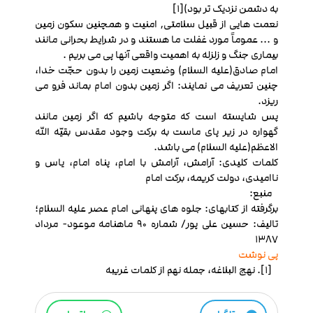
به دشمن نزدیک تر بود)[1]
نعمت هایی از قبیل سلامتی, امنیت و همچنین سکون زمین
و ... عموماً مورد غفلت ما هستند و در شرایط بحرانی مانند
بیماری جنگ و زلزله به اهمیت واقعی آنها پی می بریم .
امام صادق(علیه السلام) وضعیت زمین را بدون حجّت خدا،
چنین تعریف می نمایند: اگر زمین بدون امام بماند فرو می
ریزد.
پس شایسته است که متوجه باشیم که اگر زمین مانند
گهواره در زیر پای ماست به برکت وجود مقدس بقیّه الله
الاعظم(علیه السلام) می باشد.
کلمات کلیدی: آرامش، آرامش با امام، پناه امام، یاس و
ناامیدی، دولت کریمه، برکت امام
منبع:
برگرفته از کتابهای: جلوه های پنهانی امام عصر علیه السلام؛
تالیف: حسین علی پور/ شماره 90 ماهنامه موعود- مرداد
1387
پی نوشت
[1]. نهج البلاغه، جمله نهم از کلمات غریبه