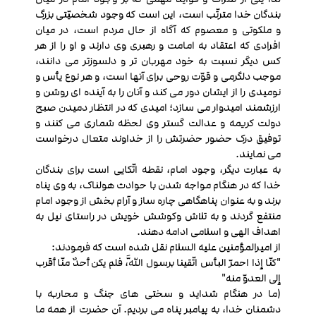
بندگان خدا مترتّب است، این است که وجود شخصیّتی بزرگ
و ملکوتی و معصوم که آگاه از حال مردم است، در میان
افرادی که اعتقاد به امامت و رهبری وی دارند و او را از هر
کس دیگر نسبت به خود مهربان تر و دلسوزتر می دانند،
موجب دلگرمی و قوّت روحی برای آنها است، و هر نوع یأس و
نومیدی را از ایشان دور می کند و آنان را به آینده ای روشن و
ارزشمند امیدوار می سازد؛ امیدی که در انتظار دمیدن صبح
دولت کریمه و عدالت گستر وی لحظه شماری می کنند و
توفیق درک حضور حضرتش را از خداوند متعال درخواست
می نمایند.
به عبارت دیگر، وجود امام، نقطه اتّکایی است برای بندگان
خدا که در هنگام مواجه شدن با حوادث هولناک، به وی پناه
برند و به عنوان پناهگاهی چاره ساز و آرام بخش از وجود امام
منتفع گردند و به تلاش وکوشش خویش در راستای نیل به
اهداف الهی و اسلامی ادامه دهند.
از امیرالمؤمنین علیه السلام نقل شده است که فرمودند:
"کنّا إذا احمرّ البأس اتّقینا برسول اللَّه، فلم یکن أحدٌ منّا أقرب
إلی العدوّ منه"
(ما در هنگام شداید و سختی های جنگ و محاربه با
دشمنان خدا، به پیامبر پناه می بردیم. آن حضرت از همه ما