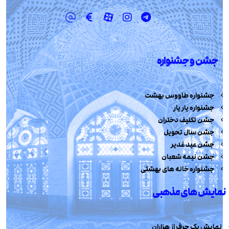
جشن و جشنواره
جشنواره طاووس بهشت
جشنواره یار یار
جشن تکلیف دختران
جشن سال تحویل
جشن عید غدیر
جشن نیمه شعبان
جشنواره خانه های بهشتی
نمایش های مذهبی
نمایش یک حرف از هزاران