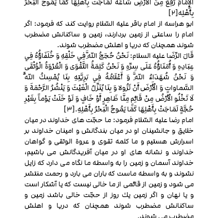
الْإِمَامَ رُفِعَ مِنَ الْأَرْضِ سَاعَةً لَمَاجَتْ بِأَهْلِهَا كَمَا يَمُوجُ الْبَحْرُ
بِأَهْلِه‏[2]
ابو هراسه از امام باقر عليه السّلام روايت كند كه فرمود: اگر
امام را ساعتى از زمين بردارند، زمين و ساكنانش مضطرب
شوند همچنان كه دريا و اهلش مضطرب شوند.
قَالَ الرِّضَا علیه السلام:‏ نَحْنُ حُجَجُ اللَّهِ فِي خَلْقِهِ وَ خُلَفَاؤُهُ فِي
عِبَادِهِ وَ أُمَنَاؤُهُ عَلَى سِرِّهِ وَ نَحْنُ كَلِمَةُ التَّقْوَى وَ الْعُرْوَةُ الْوُثْقَى
وَ نَحْنُ شُهَدَاءُ اللَّهِ وَ أَعْلَامُهُ فِي بَرِيَّتِهِ بِنَا يُمْسِكُ اللَّهُ‏
السَّماواتِ وَ الْأَرْضَ أَنْ تَزُولا وَ بِنَا يُنَزِّلُ الْغَيْثَ‏ وَ يَنْشُرُ الرَّحْمَةَ وَ
لَا تَخْلُو الْأَرْضُ مِنْ قَائِمٍ مِنَّا ظَاهِرٍ أَوْ خَافٍ وَ لَوْ خَلَتْ يَوْماً بِغَيْرِ
حُجَّةٍ لَمَاجَتْ بِأَهْلِهَا كَمَا يَمُوجُ الْبَحْرُ بِأَهْلِهِ.[3]
امام رضا عليه السّلام فرمود: ما حجّت هاى خداوند در ميان
خلايق و جانشينان او در ميان بندگانش و امينان خداوند بر
اسرارش هستيم و ما كلمه تقوى و عروة الوثقى و گواهان
خداوند و نشانه ‏هاى او در ميان آفريدگانش مى‏ باشيم،
خداوند آسمان و زمين را به واسطه ما نگاه مى‏ دارد كه زايل
نشوند و به واسطه ماست كه باران مى‏ بارد و رحمت منتشر
مى‏ شود و زمين از قائمى از ما خالى نيست كه يا آشكار است
و يا نهان و اگر زمين يك روز از حجّت خالى باشد زمين و
ساكنانش مضطرب شوند همچنان كه دريا و اهلش
مضطرب مى‏ شوند.