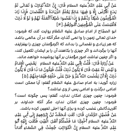
عَنْ أَبِي عَبْدِ اللَّهِ علیه السلام قَالَ: إِنَّ اللَّهَ تَبَارَكَ وَ تَعَالَى لَمْ
يَدَعِ الْأَرْضَ إِلَّا وَ فِيهَا عَالِمٌ يَعْلَمُ الزِّيَادَةَ وَ النُّقْصَانَ فَإِذَا زَادَ
الْمُؤْمِنُونَ شَيْئاً رَدَّهُمْ وَ إِذَا نَقَصُوا شَيْئاً أَكْمَلَهُ لَهُمْ وَ لَوْ لَا ذَلِكَ
لَالْتَبَسَتْ عَلَى الْمُؤْمِنِينَ أُمُورُهُمْ.[4]
ابو الصبّاح از امام صادق عليه السّلام روايت كند كه فرمود:
خداى تعالى زمين را وا نمی گذارد مگر آنكه در آن عالمى باشد
كه هر زيادى و نقصانى را بداند كه اگرمؤمنان چيزى را بيفزايند
آنها را برگرداند و اگر چيزى را بكاهند آن را بر ايشان تكميل كند،
و اگر چنين نباشد امور مؤمنان بر آنها پوشيده خواهد ماند.
عَنْ زُرَارَةَ قَالَ: قُلْتُ لِأَبِي عَبْدِ اللَّهِ علیه السلام يَمْضِي الْإِمَامُ
وَ لَيْسَ لَهُ عَقِبٌ قَالَ لَا يَكُونُ ذَلِكَ قُلْتُ فَيَكُونُ مَا ذَا قَالَ لَا يَكُونُ
ذَلِكَ إِلَّا أَنْ يَغْضَبَ اللَّهُ عَزَّ وَ جَلَّ عَلَى خَلْقِهِ فَيُعَاجِلَهُمْ.[5]
زراره گويد: به امام صادق عليه السّلام گفتم: آيا ممكن است
امامى درگذرد و امامى پس از وى نباشد؟
فرمود: چنين چيزى امكان ندارد، گفتم: پس چگونه است؟
فرمود: چنين چيزى امكان ندارد مگر آنكه خداوند بر
آفريدگانش غضب كرده و براى آنها اجلی تعیین کرده باشد.
عَنْ فُضَيْلٍ الرَّسَّانِ قَالَ: كَتَبَ مُحَمَّدُ بْنُ إِبْرَاهِيمَ إِلَى أَبِي عَبْدِ
اللَّهِ علیه السلام أَخْبِرْنَا مَا فَضْلُكُمْ أَهْلَ الْبَيْتِ فَكَتَبَ إِلَيْهِ أَبُو
عَبْدِ اللَّهِ علیه السلام إِنَّ الْكَوَاكِبَ جُعِلَتْ فِي السَّمَاءِ أَمَاناً