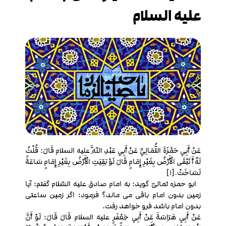
علیه السلام‏
عَنْ أَبِي حَمْزَةَ الثُّمَالِيِّ عَنْ أَبِي عَبْدِ اللَّهِ علیه السلام قَالَ: قُلْتُ
لَهُ أَ تَبْقَى الْأَرْضُ بِغَيْرِ إِمَامٍ قَالَ لَوْ بَقِيَتِ الْأَرْضُ بِغَيْرِ إِمَامٍ سَاعَةً
لَسَاخَتْ
.
[1]
ابو حمزه ثمالىّ گويد: به امام صادق عليه السّلام گفتم: آيا
زمين بدون امام باقى مى‏ ماند؟ فرمود: اگر زمين ساعتى
بدون امام باشد فرو خواهد رفت.
عَنْ أَبِي هَرَاسَةَ عَنْ أَبِي جَعْفَرٍ علیه السلام قَالَ قَالَ: لَوْ أَنَّ