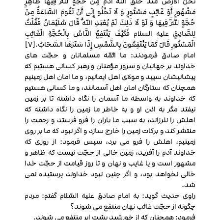
تَخْلُ الْأَرْضُ مُنْذُ خَلَقَ اللَّهُ آدَمَ مِنْ حُجَّةٍ لِلَّهِ فِيهَا ظَاهِرٍ
مَشْهُورٍ أَوْ غَائِبٍ مَسْتُورٍ وَ لَا تَخْلُو إِلَى أَنْ تَقُومَ السَّاعَةُ مِنْ
حُجَّةٍ لِلَّهِ فِيهَا وَ لَوْ لَا ذَلِكَ لَمْ يُعْبَدِ اللَّهُ قَالَ سُلَيْمَانُ فَقُلْتُ
لِلصَّادِقِ علیه السلام فَكَيْفَ يَنْتَفِعُ النَّاسُ بِالْحُجَّةِ الْغَائِبِ
الْمَسْتُورِ قَالَ كَمَا يَنْتَفِعُونَ بِالشَّمْسِ إِذَا سَتَرَهَا السَّحَابُ.[7]
امام صادق فرمودند: ما ائمّه مسلمانان و حجّت هاى
خداوند بر جهانيان و سرور مؤمنان و رهبر کسانی هستیم که
پیشانیشان سپید و مولاى اهل ايمانيم، و ما امان اهل زمينيم
همچنان كه ستارگان امان اهل آسمانند، و ما كسانى هستيم
كه خداوند به واسطه ما آسمان را نگاه داشته تا بر زمين
نيفتد مگر به اذن او و به خاطر ما زمين را نگاه داشته كه
اهلش را نلرزاند، به سبب ما باران را فرو فرستد و رحمت را
منتشر كند و بركات زمين را خارج سازد و اگر نبود كه ما بر روى
زمينيم، اهلش را فرو مى‏ برد، سپس فرمود: از روزى كه
خداوند آدم را آفريد، زمين خالى از حجّت نيست كه ظاهر و
مشهور است و يا غايب و نهان و تا روز قيامت از حجّت خدا
خالى نخواهد بود، و اگر چنين نبود خداوند پرستيده نمى‏
شد.
راوى حديث گويد: به امام صادق عليه السّلام گفتم: مردم
چگونه از حجّت غائب نهان منتفع مى‏ شوند؟
فرمود: همچنان كه از خورشيد پشت ابر منتفع مى‏ شوند.