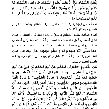
لِأَهْلِ السَّمَاءِ فَإِذَا ذَهَبَتْ نُجُومُ السَّمَاءِ جَاءَ أَهْلَ السَّمَاءِ مَا
كَانُوا يُوعَدُونَ وَ قَالَ رَسُولُ اللَّهِ صلی الله علیه و آله و سلم
جُعِلَ أَهْلُ بَيْتِي أَمَاناً لِأُمَّتِي فَإِذَا ذَهَبَ أَهْلُ بَيْتِي جَاءَ أُمَّتِي مَا
كَانُوا يُوعَدُونَ.[6]
محمّد بن ابراهيم به امام صادق عليه السّلام نوشت: ما را از
فضل خودتان‏ آگاه كنيد.
امام صادق عليه السّلام پاسخ دادند: ستارگان آسمان امان
اهل آسمان قرار داده شده است و آنگاه كه ستارگان آسمان
بروند، بر اهل آسمانها آنچه وعده شده است برسد و رسول
خدا صلّى اللَّه عليه و آله و سلّم فرمود: اهل بيت من امان
امّتم مى‏ باشند و آنگاه كه اهل بيتم بروند، بر امّتم آنچه وعده
شده است برسد.
عَنِ الصَّادِقِ جَعْفَرِ بْنِ مُحَمَّدٍ عَنْ أَبِيهِ مُحَمَّدِ بْنِ عَلِيٍّ عَنْ أَبِيهِ
عَلِيِّ بْنِ الْحُسَيْنِ علیه السلام قَالَ: نَحْنُ أَئِمَّةُ الْمُسْلِمِينَ وَ
حُجَجُ اللَّهِ عَلَى الْعَالَمِينَ وَ سَادَةُ الْمُؤْمِنِينَ وَ قَادَةُ الْغُرِّ
الْمُحَجَّلِينَ وَ مَوَالِي الْمُؤْمِنِينَ وَ نَحْنُ أَمَانٌ لِأَهْلِ الْأَرْضِ كَمَا أَنَّ
النُّجُومَ أَمَانٌ لِأَهْلِ السَّمَاءِ وَ نَحْنُ الَّذِينَ بِنَا يُمْسِكُ اللَّهُ‏
السَّماءَ أَنْ تَقَعَ عَلَى الْأَرْضِ إِلَّا بِإِذْنِهِ‏ وَ بِنَا يُمْسِكُ الْأَرْضَ أَنْ
تَمِيدَ بِأَهْلِهَا وَ بِنَا يُنَزِّلُ الْغَيْثَ وَ تُنْشَرُ الرَّحْمَةُ وَ تَخْرُجُ بَرَكَاتُ
الْأَرْضِ وَ لَوْ لَا مَا فِي الْأَرْضِ مِنَّا لَسَاخَتْ بِأَهْلِهَا ثُمَّ قَالَ وَ لَمْ