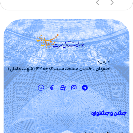
آدرس:
اصفهان ، خیابان مسجد سید، کوچه44 (شهید عقیلی)
جشن و جشنواره