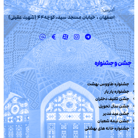
آدرس:
اصفهان ، خیابان مسجد سید، کوچه44 (شهید عقیلی)
جشن و جشنواره
جشنواره طاووس بهشت
جشنواره یار یار
جشن تکلیف دختران
جشن سال تحویل
جشن عید غدیر
جشن نیمه شعبان
جشنواره خانه های بهشتی