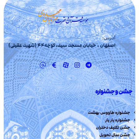
آدرس:
اصفهان ، خیابان مسجد سید، کوچه44 (شهید عقیلی)
جشن و جشنواره
جشنواره طاووس بهشت
جشنواره یار یار
جشن تکلیف دختران
جشن سال تحویل