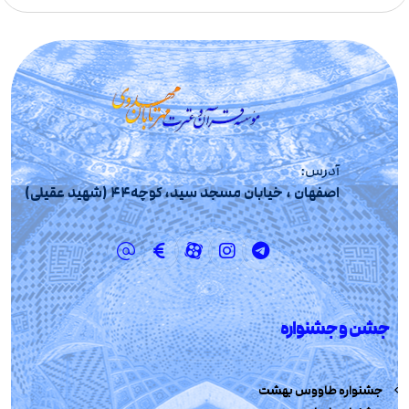
آدرس:
اصفهان ، خیابان مسجد سید، کوچه44 (شهید عقیلی)
جشن و جشنواره
جشنواره طاووس بهشت