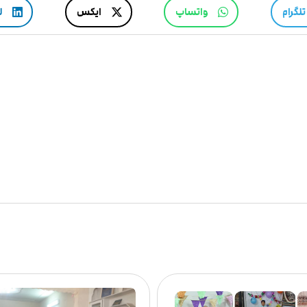
تلگرام
واتساپ
ایکس
ل