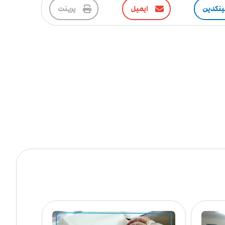
ینکدین
ایمیل
پرینت