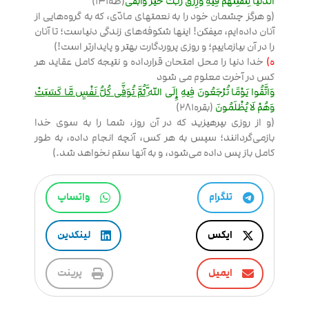
الدُّنْيَا لِنَفْتِنَهُمْ فِيهِ وَرِزْقُ رَبِّكَ خَيْرٌ وَأَبْقَى
(طه131)
(و هرگز چشمان خود را به نعمتهای مادّی، که به گروه‌هایی از
آنان داده‌ایم، میفکن! اینها شکوفه‌های زندگی دنیاست؛ تا آنان
را در آن بیازماییم؛ و روزی پروردگارت بهتر و پایدارتر است!)
ه)
خدا دنیا را محل امتحان قرارداده و نتیجه کامل عقاید هر
کس در آخرت معلوم می شود
وَاتَّقُوا يَوْمًا تُرْجَعُونَ فِيهِ إِلَى اللَّهِ
ثُمَّ تُوَفَّى كُلُّ نَفْسٍ مَّا كَسَبَتْ
وَهُمْ لَا يُظْلَمُونَ
(بقره281)
(و از روزی بپرهیزید که در آن روز، شما را به سوی خدا
بازمی‌گردانند؛ سپس به هر کس، آنچه انجام داده، به طور
کامل باز پس داده می‌شود، و به آنها ستم نخواهد شد.)
تلگرام
واتساپ
ایکس
لینکدین
ایمیل
پرینت