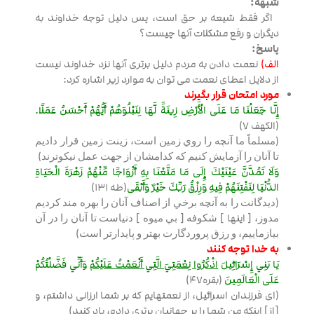
شبهه:
اگر فقط شیعه بر حق است، پس دلیل توجه خداوند به
دیگران و رفع مشکلات آنها چیست؟
پاسخ:
الف)
نعمت دادن به مردم دلیل برتری آنها نزد خداوند نیست
از دلایل اعطای نعمت می توان به موارد زیر اشاره کرد:
مورد امتحان قرار بگیرند
إِنَّا جَعَلْنَا مَا عَلَى الْأَرْضِ زِينَةً لَّهَا لِنَبْلُوَهُمْ أَيُّهُمْ أَحْسَنُ عَمَلًا.
(الكهف 7)
(ﻣﺴﻠﻤﺎً ﻣﺎ ﺁﻧﭽﻪ ﺭﺍ ﺭﻭﻱ ﺯﻣﻴﻦ ﺍﺳﺖ، ﺯﻳﻨﺖ ﺯﻣﻴﻦ ﻗﺮﺍﺭ ﺩﺍﺩﻳﻢ
ﺗﺎ ﺁﻧﺎﻥ ﺭﺍ ﺁﺯﻣﺎﻳﺶ ﻛﻨﻴﻢ ﻛﻪ ﻛﺪﺍﻣﺸﺎﻥ ﺍﺯ ﺟﻬﺖ ﻋﻤﻞ ﻧﻴﻜﻮﺗﺮﻧﺪ)
وَلَا تَمُدَّنَّ عَيْنَيْكَ إِلَى مَا مَتَّعْنَا بِهِ أَزْوَاجًا مِّنْهُمْ زَهْرَةَ الْحَيَاةِ
الدُّنْيَا لِنَفْتِنَهُمْ فِيهِ وَرِزْقُ رَبِّكَ خَيْرٌ وَأَبْقَى
(طه 131)
(ﺩﻳﺪﮔﺎﻧﺖ ﺭﺍ ﺑﻪ ﺁﻧﭽﻪ ﺑﺮﺧﻲ ﺍﺯ ﺍﺻﻨﺎﻑ ﺁﻧﺎﻥ ﺭﺍ ﺑﻬﺮﻩ ﻣﻨﺪ ﻛﺮﺩﻳﻢ
ﻣﺪﻭﺯ، [ اینها ] ﺷﻜﻮﻓﻪ [ ﺑﻲ ﻣﻴﻮﻩ ] ﺩﻧﻴﺎﺳﺖ ﺗﺎ ﺁﻧﺎﻥ ﺭﺍ ﺩﺭ ﺁﻥ
ﺑﻴﺎﺯﻣﺎﻳﻴﻢ، ﻭ ﺭﺯﻕ ﭘﺮﻭﺭﺩﮔﺎﺭﺕ ﺑﻬﺘﺮ ﻭ ﭘﺎﻳﺪﺍﺭﺗﺮ ﺍﺳﺖ)
به خدا توجه کنند
يَا بَنِي إِسْرَائِيلَ
اذْكُرُوا نِعْمَتِيَ الَّتِي أَنْعَمْتُ عَلَيْكُمْ
وَأَنِّي فَضَّلْتُكُمْ
عَلَى الْعَالَمِينَ
(بقره47)
(اى فرزندان اسرائيل، از نعمتهايم كه بر شما ارزانى داشتم، و
[از] اينكه من شما را بر جهانيان برترى دادم، ياد كنيد)