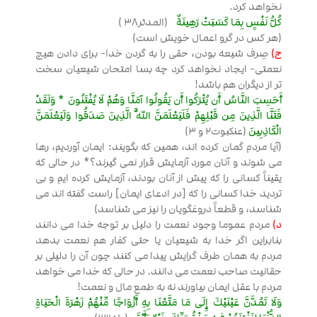
نخواهد کرد.
كُلُّ نَفْسٍ بِمَا كَسَبَتْ رَهِينَةٌ
(المدثر38 )
(هر کس در گرو اعمال خویش است)
ج)
صِرف شیعه بودن، حقی را به گردن خدا- برای دادن هیچ
نعمتی- ایجاد نخواهد کرد چه بسا امتحان شیعیان سخت
تر از دیگران هم باشد!
أَحَسِبَ النَّاسُ أَن يُتْرَكُوا أَن يَقُولُوا آمَنَّا وَهُمْ لَا يُفْتَنُونَ * وَلَقَدْ
فَتَنَّا الَّذِينَ مِن قَبْلِهِمْ فَلَيَعْلَمَنَّ اللَّهُ الَّذِينَ صَدَقُوا وَلَيَعْلَمَنَّ
الْكَاذِبِينَ
(عنکبوت2 و 3)
(آیا مردم گمان کرده اند، همین که بگویند: ایمان آوردیم، رها
می شوند و آنان مورد آزمایش قرار نمی گیرند؟* در حالی که
یقیناً کسانی را که پیش از آنان بودند، آزمایش کرده ایم و بی
تردید خدا کسانی را که [در ادعای ایمان] راست گفته اند می
شناسد، و قطعاً دروغگویان را نیز می شناسد)
د)
مردم عموما وجود نعمت را دلیل بر توجه خدا می دانند
بنابراین اگر خدا به شیعیان یا حتی کفار هم نعمت بدهد
مردم به همان طرف گرایش پیدا می کنند چون آن را دلیلی بر
حقانیت صاحب نعمت می دانند. در حالی که خدا می خواهد
مردم با عقل ایمان بیاورند نه به طمع مال و نعمت!
وَلَا تَمُدَّنَّ عَيْنَيْكَ إِلَى مَا مَتَّعْنَا بِهِ أَزْوَاجًا مِّنْهُمْ زَهْرَةَ الْحَيَاةِ