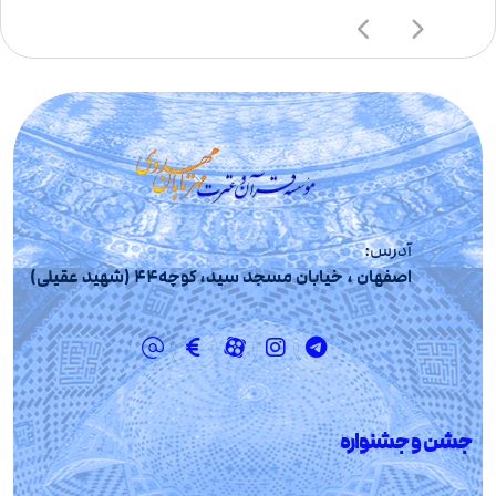
آدرس:
اصفهان ، خیابان مسجد سید، کوچه44 (شهید عقیلی)
جشن و جشنواره