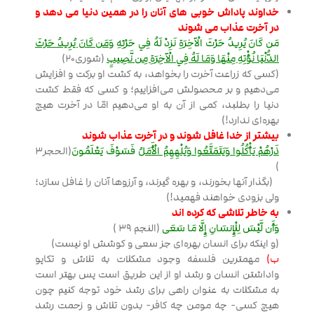
خداوند پاداش خوبی های آنان را در همین دنیا می دهد و
در آخرت عذاب می شوند
مَن كَانَ يُرِيدُ حَرْثَ الْآخِرَةِ نَزِدْ لَهُ فِي حَرْثِهِ
وَمَن كَانَ يُرِيدُ حَرْثَ
الدُّنْيَا نُؤْتِهِ مِنْهَا وَمَا لَهُ فِي الْآخِرَةِ مِن نَّصِيبٍ
(شوری20)
(کسی که زراعت آخرت را بخواهد، به کشت او برکت و افزایش
می‌دهیم و بر محصولش می‌افزاییم؛ و کسی که فقط کشت
دنیا را بطلبد، کمی از آن به او می‌دهیم امّا در آخرت هیچ
بهره‌ای ندارد!)
بیشتر از خدا غافل شوند و در آخرت عذاب شوند
ذَرْهُمْ يَأْكُلُوا وَيَتَمَتَّعُوا وَيُلْهِهِمُ الْأَمَلُ
فَسَوْفَ يَعْلَمُونَ
(الحجر3
)
(بگذار آنها بخورند، و بهره گیرند، و آرزوها آنان را غافل سازد؛
ولی بزودی خواهند فهمید!)
به خاطر تلاشی که کرده اند
وَأَن لَّيْسَ لِلْإِنسَانِ إِلَّا مَا سَعَى
(النجم 39 )
(و اینکه برای انسان بهره‌ای جز سعی و کوشش او نیست)
ب)
مهمترین فلسفه وجود مشکلات به تلاش و تکاپو
واداشتن انسان و رشد او از این طریق است پس بهتر است
به مشکلات به عنوان راهی برای رشد خود توجه کنیم چون
هیچ کسی- چه مومن چه کافر- بدون تلاش و زحمت رشد